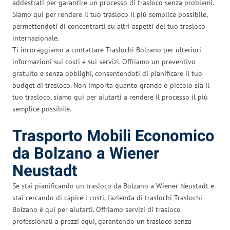
addestrati per garantire un processo di trasloco senza problemi.
Siamo qui per rendere il tuo trasloco il più semplice possibile,
permettendoti di concentrarti su altri aspetti del tuo trasloco
internazionale.
Ti incoraggiamo a contattare Traslochi Bolzano per ulteriori
informazioni sui costi e sui servizi. Offriamo un preventivo
gratuito e senza obblighi, consentendoti di pianificare il tuo
budget di trasloco. Non importa quanto grande o piccolo sia il
tuo trasloco, siamo qui per aiutarti a rendere il processo il più
semplice possibile.
Trasporto Mobili Economico
da Bolzano a Wiener
Neustadt
Se stai pianificando un trasloco da Bolzano a Wiener Neustadt e
stai cercando di capire i costi, l’azienda di traslochi Traslochi
Bolzano è qui per aiutarti. Offriamo servizi di trasloco
professionali a prezzi equi, garantendo un trasloco senza