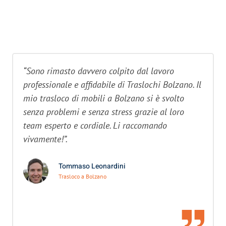
“Sono rimasto davvero colpito dal lavoro
professionale e affidabile di Traslochi Bolzano. Il
mio trasloco di mobili a Bolzano si è svolto
senza problemi e senza stress grazie al loro
team esperto e cordiale. Li raccomando
vivamente!”.
Tommaso Leonardini
Trasloco a Bolzano