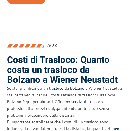
INFO
Costi di Trasloco: Quanto
costa un trasloco da
Bolzano a Wiener Neustadt
Se stai pianificando un
trasloco
da
Bolzano
a Wiener Neustadt e
stai cercando di capire i
costi
, l’azienda di traslochi Traslochi
Bolzano è qui per aiutarti. Offriamo
servizi
di trasloco
professionali a prezzi equi, garantendo un trasloco senza
problemi a prescindere dalla distanza.
È importante sottolineare che i costi di un trasloco sono
influenzati da vari fattori, tra cui la distanza, la quantità di
beni