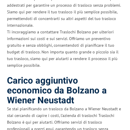
addestrati per garantire un processo di trasloco senza problemi.
Siamo qui per rendere il tuo trasloco il più semplice possibile,
permettendoti di concentrarti su altri aspetti del tuo trasloco
internazionale.
Ti incoraggiamo a contattare Traslochi Bolzano per ulteriori
informazioni sui costi e sui servizi. Offriamo un preventivo
gratuito e senza obblighi, consentendoti di pianificare il tuo
budget di trasloco. Non importa quanto grande o piccolo sia il
tuo trasloco, siamo qui per aiutarti a rendere il processo il più
semplice possibile.
Carico aggiuntivo
economico da Bolzano a
Wiener Neustadt
Se stai pianificando un trasloco da Bolzano a Wiener Neustadt e
stai cercando di capire i costi, l’azienda di traslochi Traslochi
Bolzano è qui per aiutarti. Offriamo servizi di trasloco
professionali a prezzi equi, garantendo un trasloco senza