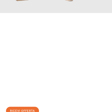
INFORMATI ORA
Scopri con Traslochi Bolzano quanto può essere
facile e senza
stress il tuo trasloco a Bolzano
. Il nostro team di esperti è
pronto ad assicurarti una transizione senza intoppi nella tua
nuova casa.
Ottieni subito
un'offerta non vincolante
e
risparmia € 100:
RICEVI OFFERTA
0299948957