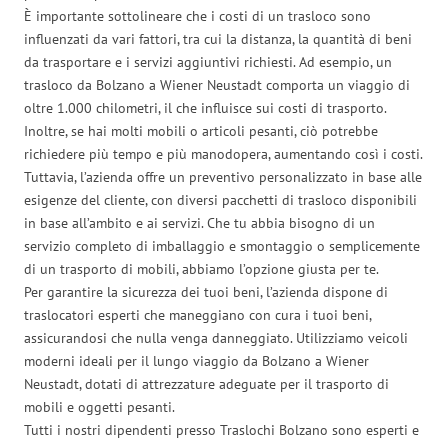
È importante sottolineare che i costi di un trasloco sono
influenzati da vari fattori, tra cui la distanza, la quantità di beni
da trasportare e i servizi aggiuntivi richiesti. Ad esempio, un
trasloco da Bolzano a Wiener Neustadt comporta un viaggio di
oltre 1.000 chilometri, il che influisce sui costi di trasporto.
Inoltre, se hai molti mobili o articoli pesanti, ciò potrebbe
richiedere più tempo e più manodopera, aumentando così i costi.
Tuttavia, l’azienda offre un preventivo personalizzato in base alle
esigenze del cliente, con diversi pacchetti di trasloco disponibili
in base all’ambito e ai servizi. Che tu abbia bisogno di un
servizio completo di imballaggio e smontaggio o semplicemente
di un trasporto di mobili, abbiamo l’opzione giusta per te.
Per garantire la sicurezza dei tuoi beni, l’azienda dispone di
traslocatori esperti che maneggiano con cura i tuoi beni,
assicurandosi che nulla venga danneggiato. Utilizziamo veicoli
moderni ideali per il lungo viaggio da Bolzano a Wiener
Neustadt, dotati di attrezzature adeguate per il trasporto di
mobili e oggetti pesanti.
Tutti i nostri dipendenti presso Traslochi Bolzano sono esperti e