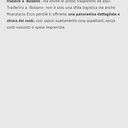
trasloco
a
Bolzano
, ma anche di prezzi trasparenti ed equi.
Trasferirsi a
Bolzano
non è solo una sfida logistica ma anche
finanziaria. Ecco perché ti offriamo
una panoramica dettagliata e
chiara dei costi,
così saprai esattamente cosa aspettarti, senza
costi nascosti o spese impreviste.