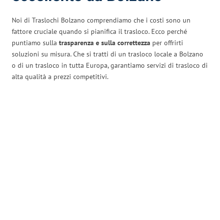
Noi di Traslochi Bolzano comprendiamo che i costi sono un
fattore cruciale quando si pianifica il trasloco. Ecco perché
puntiamo sulla
trasparenza e sulla correttezza
per offrirti
soluzioni su misura. Che si tratti di un trasloco locale a Bolzano
o di un trasloco in tutta Europa, garantiamo servizi di trasloco di
alta qualità a prezzi competitivi.