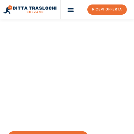
RICEVI OFFERTA
Ditta Traslochi Bolzano
Servizi Traslochi Bolzano
Costi e prezzi
TRASLOCHI BOLZANO
Traslochi Bolzano
Wiener Neustadt
Il tuo trasloco Bolzano Wiener Neustadt può essere così facile!
Sperimenta il nostro
servizio di prima classe
e assicurati i
migliori prezzi in Bolzano
.
Richiedo ora la tua offerta personalizzata e fai il primo passo
verso un trasloco senza stress a Wiener Neustadt