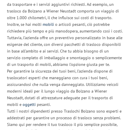
da trasportare e i servizi aggiuntivi richiesti. Ad esempio, un
trasloco da Bolzano a Wiener Neustadt comporta un viaggio di
oltre 1.000 chilometri, il che influisce sui costi di trasporto.
Inoltre, se hai molti
mobili
o articoli pesanti, ciò potrebbe
richiedere più tempo e più manodopera, aumentando così i costi.
Tuttavia, l’azienda offre un preventivo personalizzato in base alle
esigenze del cliente, con diversi pacchetti di trasloco disponibili
in base all’ambito e ai servizi. Che tu abbia bisogno di un
servizio completo di imballaggio e smontaggio o semplicemente
di un trasporto di mobili, abbiamo l’opzione giusta per te.
Per garantire la sicurezza dei tuoi beni, l’azienda dispone di
traslocatori esperti che maneggiano con cura i tuoi beni,
assicurandosi che nulla venga danneggiato. Utilizziamo veicoli
moderni ideali per il lungo viaggio da Bolzano a Wiener
Neustadt, dotati di attrezzature adeguate per il trasporto di
mobili e
oggetti
pesanti.
Tutti i nostri dipendenti presso Traslochi Bolzano sono esperti e
addestrati per garantire un processo di trasloco senza problemi.
Siamo qui per rendere il tuo trasloco il più semplice possibile,