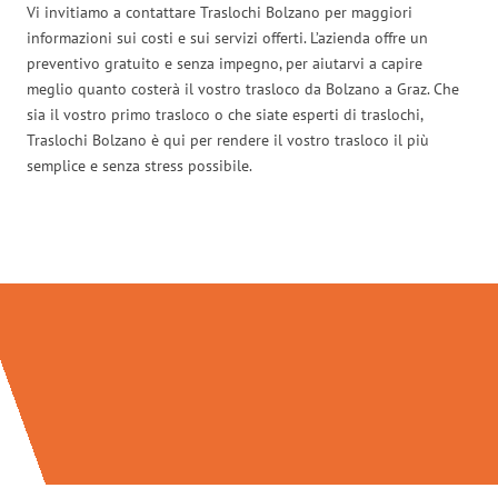
Vi invitiamo a contattare Traslochi Bolzano per maggiori
informazioni sui costi e sui servizi offerti. L’azienda offre un
preventivo gratuito e senza impegno, per aiutarvi a capire
meglio quanto costerà il vostro trasloco da Bolzano a Graz. Che
sia il vostro primo trasloco o che siate esperti di traslochi,
Traslochi Bolzano è qui per rendere il vostro trasloco il più
semplice e senza stress possibile.
Traslochi Bolzano in numeri: