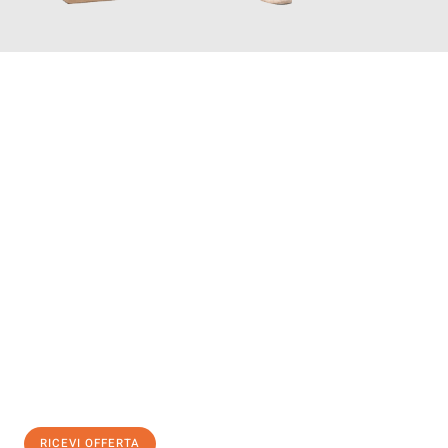
INFORMATI ORA
Scopri con Traslochi Bolzano quanto può essere
facile e senza
stress il tuo trasloco a Bolzano
. Il nostro team di esperti è
pronto ad assicurarti una transizione senza intoppi nella tua
nuova casa.
Ottieni subito
un'offerta non vincolante
e
risparmia € 100:
RICEVI OFFERTA
0299948957