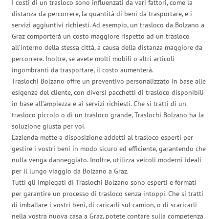
I costi di un trasloco sono influenzati da vari fattori, come la
distanza da percorrere, la quantità di beni da trasportare, e i
servizi aggiuntivi richiesti. Ad esempio, un trasloco da Bolzano a
Graz comporterà un costo maggiore rispetto ad un trasloco
all’interno della stessa città, a causa della distanza maggiore da
percorrere. Inoltre, se avete molti mobili o altri articoli
ingombranti da trasportare, il costo aumenterà.
Traslochi Bolzano offre un preventivo personalizzato in base alle
esigenze del cliente, con diversi pacchetti di trasloco disponibili
in base all’ampiezza e ai servizi richiesti. Che si tratti di un
trasloco piccolo o di un trasloco grande, Traslochi Bolzano ha la
soluzione giusta per voi.
L’azienda mette a disposizione addetti al trasloco esperti per
gestire i vostri beni in modo sicuro ed efficiente, garantendo che
nulla venga danneggiato. Inoltre, utilizza veicoli moderni ideali
per il lungo viaggio da Bolzano a Graz.
Tutti gli impiegati di Traslochi Bolzano sono esperti e formati
per garantire un processo di trasloco senza intoppi. Che si tratti
di imballare i vostri beni, di caricarli sul camion, o di scaricarli
nella vostra nuova casa a Graz, potete contare sulla competenza