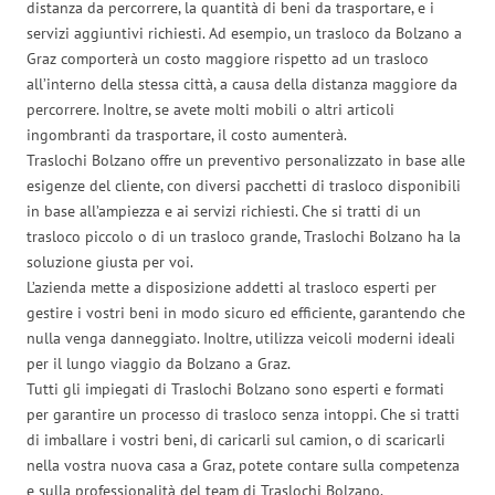
distanza da percorrere, la quantità di beni da trasportare, e i
servizi aggiuntivi richiesti. Ad esempio, un trasloco da Bolzano a
Graz comporterà un costo maggiore rispetto ad un trasloco
all’interno della stessa città, a causa della distanza maggiore da
percorrere. Inoltre, se avete molti mobili o altri articoli
ingombranti da trasportare, il costo aumenterà.
Traslochi Bolzano offre un preventivo personalizzato in base alle
esigenze del cliente, con diversi pacchetti di trasloco disponibili
in base all’ampiezza e ai servizi richiesti. Che si tratti di un
trasloco piccolo o di un trasloco grande, Traslochi Bolzano ha la
soluzione giusta per voi.
L’azienda mette a disposizione addetti al trasloco esperti per
gestire i vostri beni in modo sicuro ed efficiente, garantendo che
nulla venga danneggiato. Inoltre, utilizza veicoli moderni ideali
per il lungo viaggio da Bolzano a Graz.
Tutti gli impiegati di Traslochi Bolzano sono esperti e formati
per garantire un processo di trasloco senza intoppi. Che si tratti
di imballare i vostri beni, di caricarli sul camion, o di scaricarli
nella vostra nuova casa a Graz, potete contare sulla competenza
e sulla professionalità del team di Traslochi Bolzano.