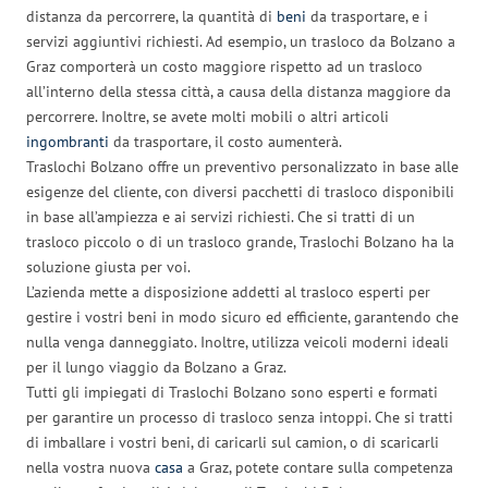
distanza da percorrere, la quantità di
beni
da trasportare, e i
servizi aggiuntivi richiesti. Ad esempio, un trasloco da Bolzano a
Graz comporterà un costo maggiore rispetto ad un trasloco
all’interno della stessa città, a causa della distanza maggiore da
percorrere. Inoltre, se avete molti mobili o altri articoli
ingombranti
da trasportare, il costo aumenterà.
Traslochi Bolzano offre un preventivo personalizzato in base alle
esigenze del cliente, con diversi pacchetti di trasloco disponibili
in base all’ampiezza e ai servizi richiesti. Che si tratti di un
trasloco piccolo o di un trasloco grande, Traslochi Bolzano ha la
soluzione giusta per voi.
L’azienda mette a disposizione addetti al trasloco esperti per
gestire i vostri beni in modo sicuro ed efficiente, garantendo che
nulla venga danneggiato. Inoltre, utilizza veicoli moderni ideali
per il lungo viaggio da Bolzano a Graz.
Tutti gli impiegati di Traslochi Bolzano sono esperti e formati
per garantire un processo di trasloco senza intoppi. Che si tratti
di imballare i vostri beni, di caricarli sul camion, o di scaricarli
nella vostra nuova
casa
a Graz, potete contare sulla competenza