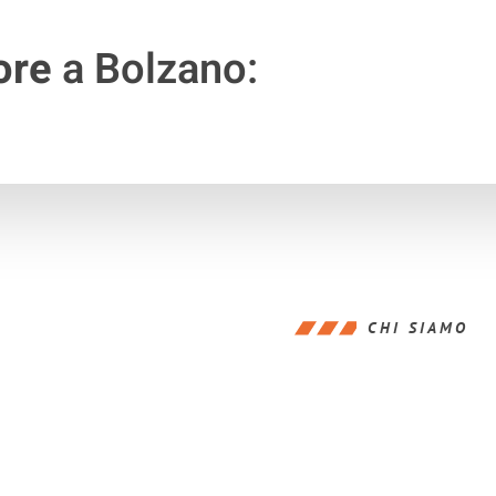
ore
a Bolzano:
CHI SIAMO