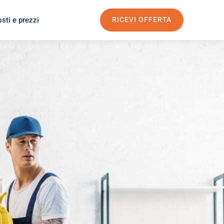
sti e prezzi
RICEVI OFFERTA