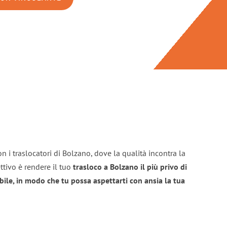
n i traslocatori di Bolzano, dove la qualità incontra la
ttivo è rendere il tuo
trasloco a Bolzano il più privo di
bile, in modo che tu possa aspettarti con ansia la tua