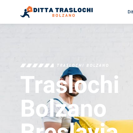
Di
TRASLOCHI BOLZANO
Traslochi
Bolzano