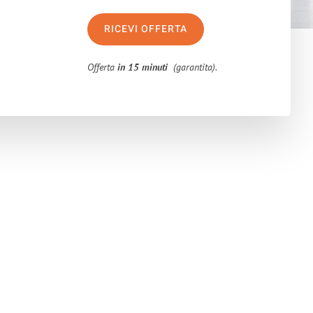
RICEVI OFFERTA
Offerta
in 15 minuti
(garantita).