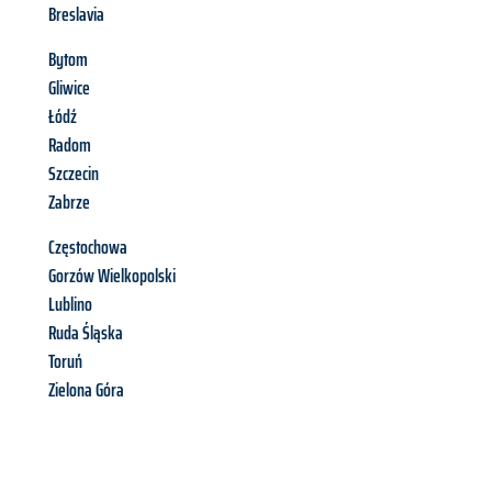
Breslavia
Bytom
Gliwice
Łódź
Radom
Szczecin
Zabrze
Częstochowa
Gorzów Wielkopolski
Lublino
Ruda Śląska
Toruń
Zielona Góra