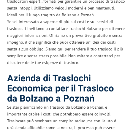
traslocatori esperti, formati per garantire un processo di trasloco
senza intoppi. Utilizziamo veicoli moderni e ben mantenuti,
ideali per il lungo tragitto da Bolzano a Poznań.
Se sei interessato a saperne di più sui costi e sui servizi di
trasloco, ti invitiamo a contattare Traslochi Bolzano per ottenere
maggiori informazioni. Offriamo un preventivo gratuito e senza
impegno, il che significa che puoi ottenere un’idea dei costi
senza alcun obbligo. Siamo qui per rendere il tuo trasloco il più
semplice e senza stress possibile. Non esitare a contattarci per
discutere delle tue esigenze di trasloco.
Azienda di Traslochi
Economica per il Trasloco
da Bolzano a Poznań
Se stai pianificando un trasloco da Bolzano a Poznań, è
importante capire i costi che potrebbero essere coinvolti.
Traslocare può sembrare un compito arduo, ma con l’aiuto di
un’azienda affidabile come la nostra, il processo può essere