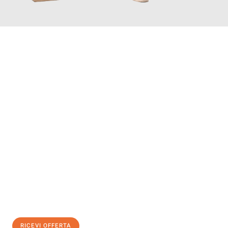
INFORMATI ORA
Scopri con Traslochi Bolzano quanto può essere
facile e senza
stress il tuo trasloco a Bolzano
. Il nostro team di esperti è
pronto ad assicurarti una transizione senza intoppi nella tua
nuova casa.
Ottieni subito
un'offerta non vincolante
e
risparmia € 100:
RICEVI OFFERTA
0299948957