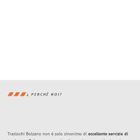
PERCHÉ NOI?
Traslochi Bolzano non è solo sinonimo di
eccellente
servizio di