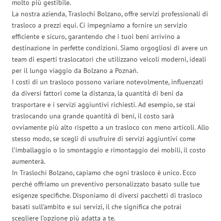
molto più gestibile.
La nostra azienda, Traslochi Bolzano, offre servizi professionali di
trasloco a prezzi equi. Ci impegniamo a fornire un servizio
efficiente e sicuro, garantendo che i tuoi beni arrivino a
destinazione in perfette condizioni. Siamo orgogliosi di avere un
team di esperti traslocatori che utilizzano veicoli moderni, ideali
per il lungo viaggio da Bolzano a Poznań.
I costi di un trasloco possono variare notevolmente, influenzati
da diversi fattori come la distanza, la quantità di beni da
trasportare e i servizi aggiuntivi richiesti. Ad esempio, se stai
traslocando una grande quantità di beni, il costo sarà
ovviamente più alto rispetto a un trasloco con meno articoli. Allo
stesso modo, se scegli di usufruire di servizi aggiuntivi come
l’imballaggio o lo smontaggio e rimontaggio dei mobili, il costo
aumenterà.
In Traslochi Bolzano, capiamo che ogni trasloco è unico. Ecco
perché offriamo un preventivo personalizzato basato sulle tue
esigenze specifiche. Disponiamo di diversi pacchetti di trasloco
basati sull’ambito e sui servizi, il che significa che potrai
scegliere l’opzione più adatta a te.