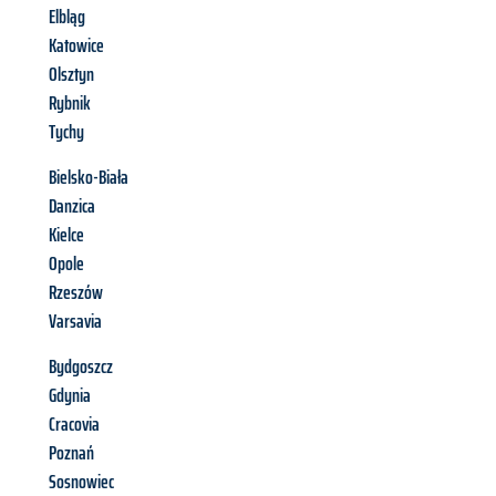
Elbląg
Katowice
Olsztyn
Rybnik
Tychy
Bielsko-Biała
Danzica
Kielce
Opole
Rzeszów
Varsavia
Bydgoszcz
Gdynia
Cracovia
Poznań
Sosnowiec