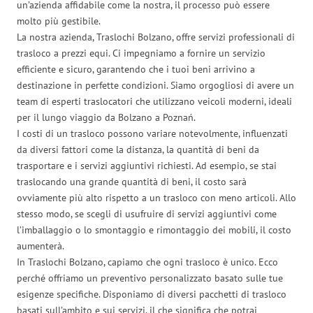
un’azienda affidabile come la nostra, il processo può essere
molto più gestibile.
La nostra azienda, Traslochi Bolzano, offre servizi professionali di
trasloco a prezzi equi. Ci impegniamo a fornire un servizio
efficiente e sicuro, garantendo che i tuoi beni arrivino a
destinazione in perfette condizioni. Siamo orgogliosi di avere un
team di esperti traslocatori che utilizzano veicoli moderni, ideali
per il lungo viaggio da Bolzano a Poznań.
I costi di un trasloco possono variare notevolmente, influenzati
da diversi fattori come la distanza, la quantità di beni da
trasportare e i servizi aggiuntivi richiesti. Ad esempio, se stai
traslocando una grande quantità di beni, il costo sarà
ovviamente più alto rispetto a un trasloco con meno articoli. Allo
stesso modo, se scegli di usufruire di servizi aggiuntivi come
l’imballaggio o lo smontaggio e rimontaggio dei mobili, il costo
aumenterà.
In Traslochi Bolzano, capiamo che ogni trasloco è unico. Ecco
perché offriamo un preventivo personalizzato basato sulle tue
esigenze specifiche. Disponiamo di diversi pacchetti di trasloco
basati sull’ambito e sui servizi, il che significa che potrai