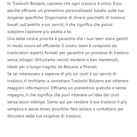
In Traslochi Bolzano, capiamo che ogni trasloco è unico. Ecco
perché offriamo un preventivo personalizzato basato sulle tue
esigenze specifiche. Disponiamo di diversi pacchetti di trasloco
basati sull’ambito e sui servizi, il che significa che potrai
scegliere l’opzione più adatta a te.
Una delle nostre priorità è garantire che i tuoi beni siano gestiti
in modo sicuro ed efficiente. Il nostro team è composto da
traslocatori esperti, formati per garantire un processo di trasloco
senza intoppi. Utilizziamo veicoli moderni e ben mantenuti,
ideali per il lungo tragitto da Bolzano a Poznań.
Se sei interessato a saperne di più sui costi e sui servizi di
trasloco, ti invitiamo a contattare Traslochi Bolzano per ottenere
maggiori informazioni. Offriamo un preventivo gratuito e senza
impegno, il che significa che puoi ottenere un’idea dei costi
senza alcun obbligo. Siamo qui per rendere il tuo trasloco il più
semplice e senza stress possibile. Non esitare a contattarci per
discutere delle tue esigenze di trasloco.
Traslochi Bolzano in numeri: