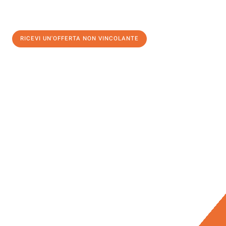
RICEVI UN'OFFERTA NON VINCOLANTE