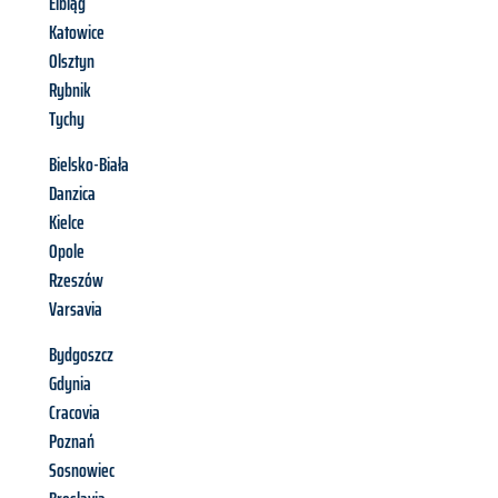
Elbląg
Katowice
Olsztyn
Rybnik
Tychy
Bielsko-Biała
Danzica
Kielce
Opole
Rzeszów
Varsavia
Bydgoszcz
Gdynia
Cracovia
Poznań
Sosnowiec