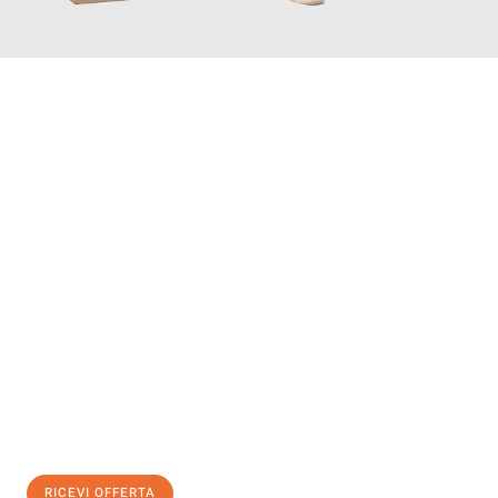
INFORMATI ORA
Scopri con Traslochi Bolzano quanto può essere
facile e senza
stress il tuo trasloco a Bolzano
. Il nostro team di esperti è
pronto ad assicurarti una transizione senza intoppi nella tua
nuova casa.
Ottieni subito
un'offerta non vincolante
e
risparmia € 100:
RICEVI OFFERTA
0299948957