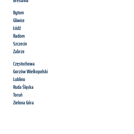
Breslavia
Bytom
Gliwice
Łódź
Radom
Szczecin
Zabrze
Częstochowa
Gorzów Wielkopolski
Lublino
Ruda Śląska
Toruń
Zielona Góra