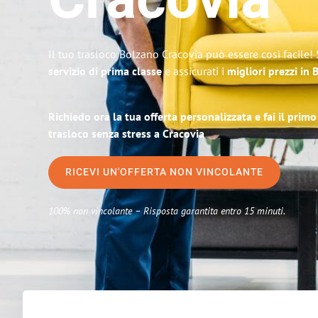
Cracovia
Il tuo trasloco Bolzano Cracovia può essere così facile!
servizio di prima classe
e assicurati i
migliori prezzi in
Richiedo ora la tua offerta personalizzata e fai il prim
trasloco senza stress a Cracovia
RICEVI UN'OFFERTA NON VINCOLANTE
100% non vincolante – Risposta garantita entro 15 minuti.