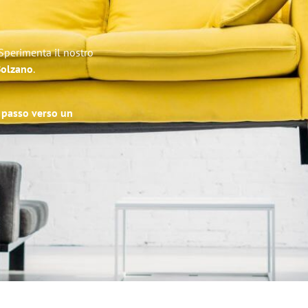
 Sperimenta il nostro
 Bolzano
.
o passo verso un