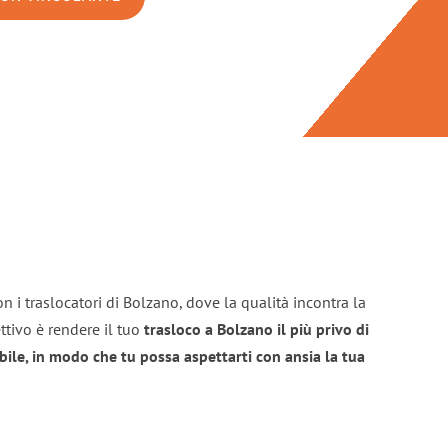
n i traslocatori di Bolzano, dove la qualità incontra la
ttivo è rendere il tuo
trasloco a Bolzano il più privo di
bile, in modo che tu possa aspettarti con ansia la tua