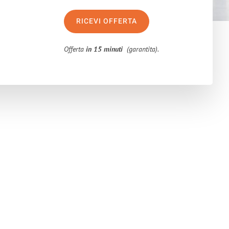
RICEVI OFFERTA
Offerta
in 15 minuti
(garantita).