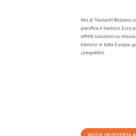
Noi di Traslochi Bolzano c
pianifica il trasloco. Ecco
offrirti soluzioni su misura
trasloco in tutta Europa, ga
competitivi.
RICEVI UN'OFFERTA 