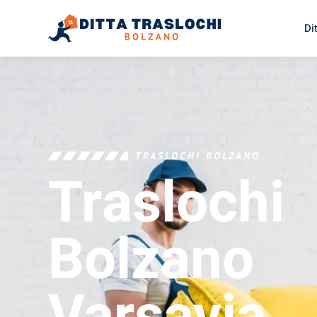
Di
TRASLOCHI BOLZANO
Traslochi
Bolzano