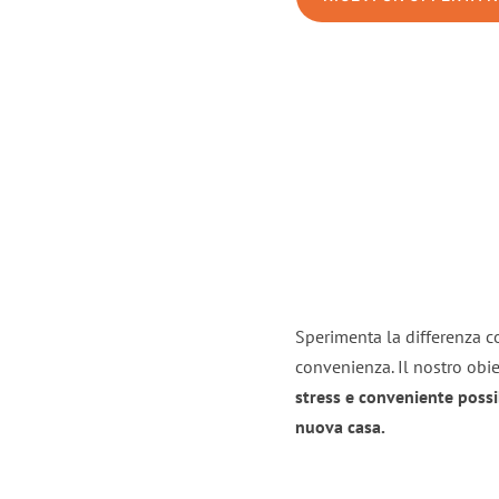
Sperimenta la differenza co
convenienza. Il nostro obie
stress e conveniente possi
nuova casa.