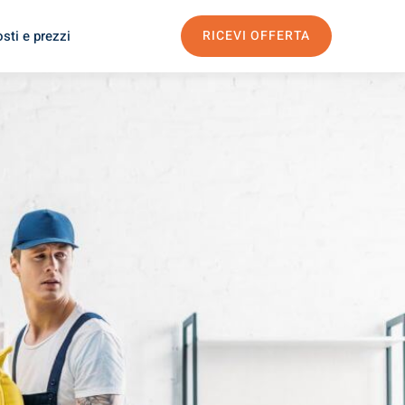
sti e prezzi
RICEVI OFFERTA