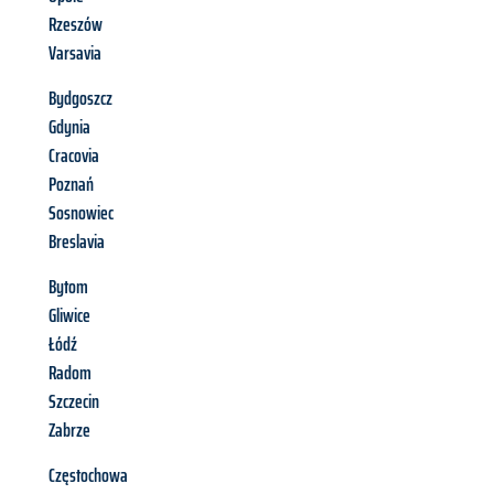
Rzeszów
Varsavia
Bydgoszcz
Gdynia
Cracovia
Poznań
Sosnowiec
Breslavia
Bytom
Gliwice
Łódź
Radom
Szczecin
Zabrze
Częstochowa