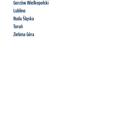
Gorzów Wielkopolski
Lublino
Ruda Śląska
Toruń
Zielona Góra
Richiedi ora la tua
offerta
al
miglior
prezzo !
Inviateci adesso la vostra richiesta non vincolante e
assicuratevi la vostra
offerta di trasloco per le vostre esigenze
a Bolzano
al miglior prezzo! Approfitta dell’occasione per
un
trasloco senza stress
e con il massimo comfort: