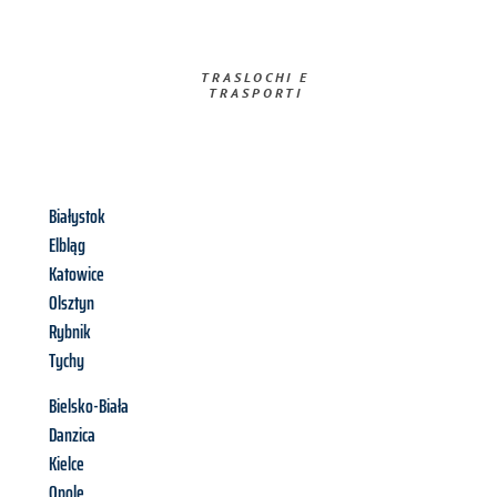
TRASLOCHI E
TRASPORTI​
Białystok
Elbląg
Katowice
Olsztyn
Rybnik
Tychy
Bielsko-Biała
Danzica
Kielce
Opole