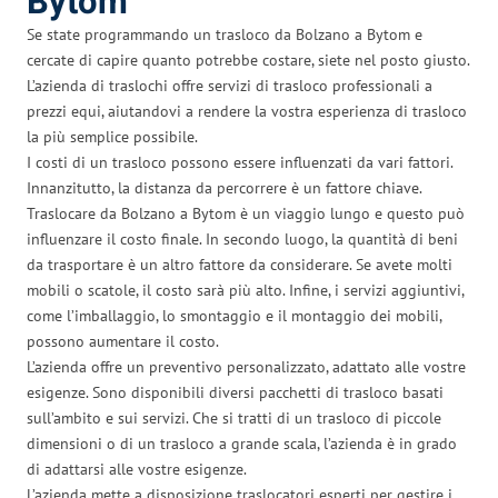
Bytom
Se state programmando un trasloco da Bolzano a Bytom e
cercate di capire quanto potrebbe costare, siete nel posto giusto.
L’azienda di traslochi offre servizi di trasloco professionali a
prezzi equi, aiutandovi a rendere la vostra esperienza di trasloco
la più semplice possibile.
I costi di un trasloco possono essere influenzati da vari fattori.
Innanzitutto, la distanza da percorrere è un fattore chiave.
Traslocare da Bolzano a Bytom è un viaggio lungo e questo può
influenzare il costo finale. In secondo luogo, la quantità di beni
da trasportare è un altro fattore da considerare. Se avete molti
mobili o scatole, il costo sarà più alto. Infine, i servizi aggiuntivi,
come l’imballaggio, lo smontaggio e il montaggio dei mobili,
possono aumentare il costo.
L’azienda offre un preventivo personalizzato, adattato alle vostre
esigenze. Sono disponibili diversi pacchetti di trasloco basati
sull’ambito e sui servizi. Che si tratti di un trasloco di piccole
dimensioni o di un trasloco a grande scala, l’azienda è in grado
di adattarsi alle vostre esigenze.
L’azienda mette a disposizione traslocatori esperti per gestire i