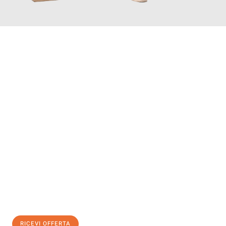
INFORMATI ORA
Scopri con Traslochi Bolzano quanto può essere
facile e senza
stress il tuo trasloco a Bolzano
. Il nostro team di esperti è
pronto ad assicurarti una transizione senza intoppi nella tua
nuova casa.
Ottieni subito
un'offerta non vincolante
e
risparmia € 100:
RICEVI OFFERTA
0299948957