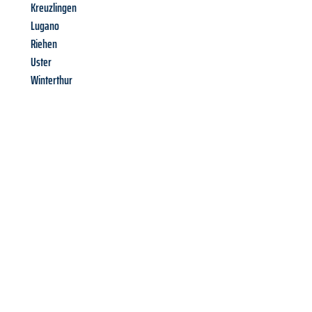
Kreuzlingen
Lugano
Riehen
Uster
Winterthur
Richiedi ora la tua
offerta
al
miglior
prezzo !
Inviateci adesso la vostra richiesta non vincolante e
assicuratevi la vostra
offerta di trasloco per le vostre esigenze
a Bolzano
al miglior prezzo! Approfitta dell’occasione per
un
trasloco senza stress
e con il massimo comfort: