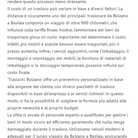
rendere questo processo meno stressante.
Il costo di un trasloco può variare in base a diversi fattori. La
distanza è sicuramente uno dei principali: traslocare da Bolzano
a Basilea comporta un viaggio di oltre 900 chilometri, che
influisce sulla tariffa finale. Inoltre, l’ammontare dei beni da
trasportare gioca un ruolo importante nel determinare il costo.
Infatti, più mobili e scatole devono essere trasportati, più il
prezzo aumenta. Infine, i servizi aggiuntivi, come l’imballaggio, il
montaggio e smontaggio dei mobili, la fornitura di materiali di
imballaggio o lo stoccaggio temporaneo, possono influire sul
costo finale.
‘Traslochi Bolzano’ offre un preventivo personalizzato in base
alle esigenze del cliente, con diversi pacchetti di trasloco
disponibili in base all’ampiezza e ai servizi richiesti. In questo
modo, si ha la possibilità di scegliere la formula più adatta alle
proprie necessità e al proprio budget.
La ditta si avvale di personale esperto e qualificato per gestire i
beni in modo sicuro ed efficiente, garantendo che nulla venga
danneggiato durante il trasloco. Utilizziamo veicoli moderni e
adeguati per il lungo viaggio da Bolzano a Basilea, assicurando