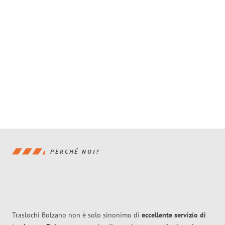
PERCHÉ NOI?
Traslochi Bolzano non è solo sinonimo di
eccellente
servizio di