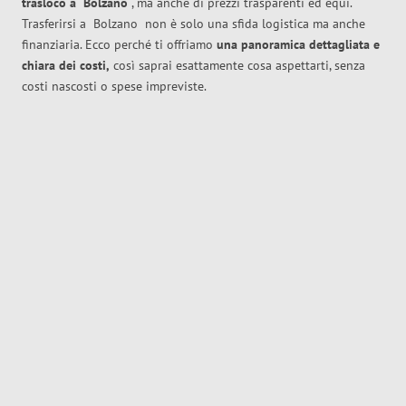
trasloco
a
Bolzano
, ma anche di prezzi trasparenti ed equi.
Trasferirsi a
Bolzano
non è solo una sfida logistica ma anche
finanziaria. Ecco perché ti offriamo
una panoramica dettagliata e
chiara dei costi,
così saprai esattamente cosa aspettarti, senza
costi nascosti o spese impreviste.