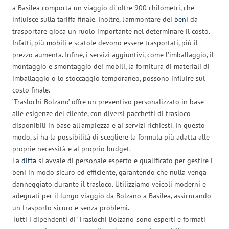
a Basilea comporta un viaggio di oltre 900 chilometri, che
influisce sulla tariffa finale. Inoltre, l’ammontare dei
beni
da
trasportare gioca un ruolo importante nel determinare il costo.
Infatti, più
mobili
e scatole devono essere trasportati, più il
prezzo aumenta. Infine, i servizi aggiuntivi, come l’imballaggio, il
montaggio e smontaggio dei mobili, la fornitura di materiali di
imballaggio o lo stoccaggio temporaneo, possono influire sul
costo finale.
‘Traslochi Bolzano’ offre un preventivo personalizzato in base
alle esigenze del cliente, con diversi pacchetti di trasloco
disponibili in base all’ampiezza e ai servizi richiesti. In questo
modo, si ha la possibilità di scegliere la formula più adatta alle
proprie necessità e al proprio budget.
La
ditta
si avvale di personale esperto e qualificato per gestire i
beni in modo sicuro ed efficiente, garantendo che nulla venga
danneggiato durante il trasloco. Utilizziamo veicoli moderni e
adeguati per il lungo viaggio da Bolzano a Basilea, assicurando
un trasporto sicuro e senza problemi.
Tutti i dipendenti di ‘Traslochi Bolzano’ sono esperti e formati