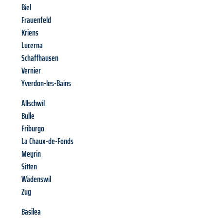
Biel
Frauenfeld
Kriens
Lucerna
Schaffhausen
Vernier
Yverdon-les-Bains
Allschwil
Bulle
Friburgo
La Chaux-de-Fonds
Meyrin
Sitten
Wädenswil
Zug
Basilea