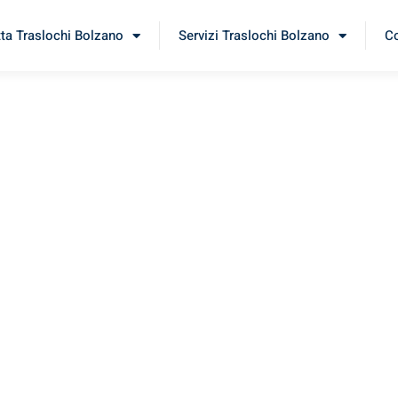
tta Traslochi Bolzano
Servizi Traslochi Bolzano
Co