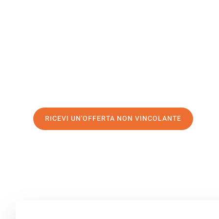
Winterthu
Il tuo trasloco Bolzano Winterthur può essere così facil
servizio di prima classe
e assicurati i
migliori prezzi in
Richiedo ora la tua offerta personalizzata e fai il prim
trasloco senza stress a Winterthur
RICEVI UN'OFFERTA NON VINCOLANTE
100% non vincolante – Risposta garantita entro 15 minuti.