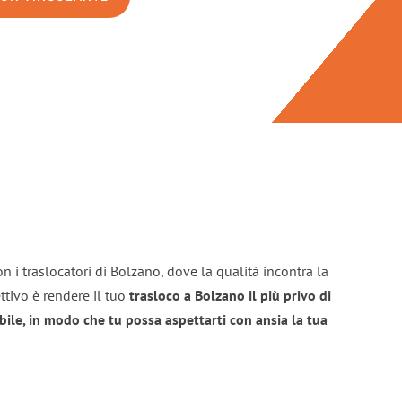
n i traslocatori di Bolzano, dove la qualità incontra la
ttivo è rendere il tuo
trasloco a Bolzano il più privo di
bile, in modo che tu possa aspettarti con ansia la tua