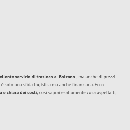
ellente
servizio di trasloco
a
Bolzano
, ma anche di prezzi
 è solo una sfida logistica ma anche finanziaria. Ecco
 e chiara dei costi,
così saprai esattamente cosa aspettarti,