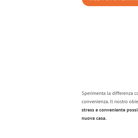
Sperimenta la differenza co
convenienza. Il nostro obie
stress e conveniente possi
nuova casa.