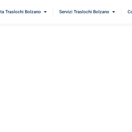
tta Traslochi Bolzano
Servizi Traslochi Bolzano
Co
ern
rimenta il nostro
servizio