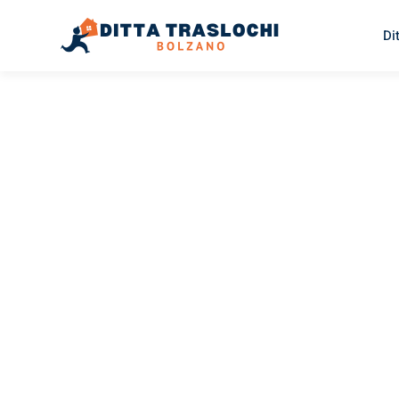
Di
TRASLOCHI BOLZANO
Traslochi
Bolzano
B
Il tuo trasloco Bolzano Bern può essere così facile! Spe