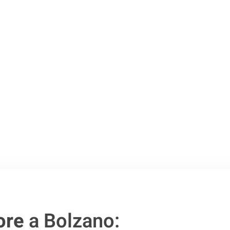
o passo verso un
ore
a Bolzano: