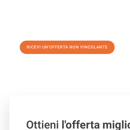
di prima classe
e assicurati i
migliori prezzi in Bolzano
.
Richiedo ora la tua offerta personalizzata e fai il prim
trasloco senza stress a Bern
RICEVI UN'OFFERTA NON VINCOLANTE
100% non vincolante – Risposta garantita entro 15 minuti.
Ottieni
l'offerta migli