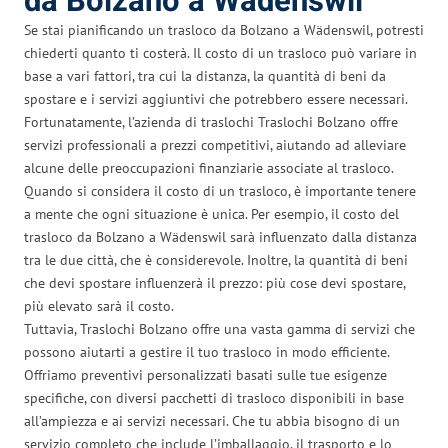
da Bolzano a Wädenswil
Se stai pianificando un trasloco da Bolzano a Wädenswil, potresti
chiederti quanto ti costerà. Il costo di un trasloco può variare in
base a vari fattori, tra cui la distanza, la quantità di beni da
spostare e i servizi aggiuntivi che potrebbero essere necessari.
Fortunatamente, l’azienda di traslochi Traslochi Bolzano offre
servizi professionali a prezzi competitivi, aiutando ad alleviare
alcune delle preoccupazioni finanziarie associate al trasloco.
Quando si considera il costo di un trasloco, è importante tenere
a mente che ogni situazione è unica. Per esempio, il costo del
trasloco da Bolzano a Wädenswil sarà influenzato dalla distanza
tra le due città, che è considerevole. Inoltre, la quantità di beni
che devi spostare influenzerà il prezzo: più cose devi spostare,
più elevato sarà il costo.
Tuttavia, Traslochi Bolzano offre una vasta gamma di servizi che
possono aiutarti a gestire il tuo trasloco in modo efficiente.
Offriamo preventivi personalizzati basati sulle tue esigenze
specifiche, con diversi pacchetti di trasloco disponibili in base
all’ampiezza e ai servizi necessari. Che tu abbia bisogno di un
servizio completo che include l’imballaggio, il trasporto e lo