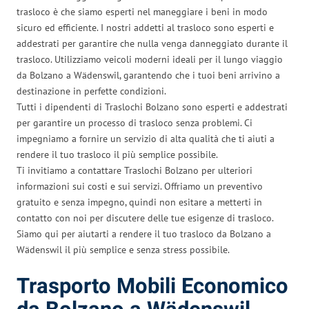
trasloco è che siamo esperti nel maneggiare i beni in modo
sicuro ed efficiente. I nostri addetti al trasloco sono esperti e
addestrati per garantire che nulla venga danneggiato durante il
trasloco. Utilizziamo veicoli moderni ideali per il lungo viaggio
da Bolzano a Wädenswil, garantendo che i tuoi beni arrivino a
destinazione in perfette condizioni.
Tutti i dipendenti di Traslochi Bolzano sono esperti e addestrati
per garantire un processo di trasloco senza problemi. Ci
impegniamo a fornire un servizio di alta qualità che ti aiuti a
rendere il tuo trasloco il più semplice possibile.
Ti invitiamo a contattare Traslochi Bolzano per ulteriori
informazioni sui costi e sui servizi. Offriamo un preventivo
gratuito e senza impegno, quindi non esitare a metterti in
contatto con noi per discutere delle tue esigenze di trasloco.
Siamo qui per aiutarti a rendere il tuo trasloco da Bolzano a
Wädenswil il più semplice e senza stress possibile.
Trasporto Mobili Economico