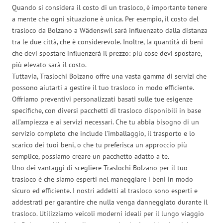
Quando si considera il costo di un trasloco, è importante tenere
a mente che ogni situazione è unica. Per esempio, il costo del
trasloco da Bolzano a Wädenswil sarà influenzato dalla distanza
tra le due città, che è considerevole. Inoltre, la quantità di beni
che devi spostare influenzerà il prezzo: più cose devi spostare,
più elevato sarà il costo.
Tuttavia, Traslochi Bolzano offre una vasta gamma di servizi che
possono aiutarti a gestire il tuo trasloco in modo efficiente.
Offriamo preventivi personalizzati basati sulle tue esigenze
specifiche, con diversi pacchetti di trasloco disponibili in base
all’ampiezza e ai servizi necessari. Che tu abbia bisogno di un
servizio completo che include l’imballaggio, il trasporto e lo
scarico dei tuoi beni, o che tu preferisca un approccio più
semplice, possiamo creare un pacchetto adatto a te.
Uno dei vantaggi di scegliere Traslochi Bolzano per il tuo
trasloco è che siamo esperti nel maneggiare i beni in modo
sicuro ed efficiente. I nostri addetti al trasloco sono esperti e
addestrati per garantire che nulla venga danneggiato durante il
trasloco. Utilizziamo veicoli moderni ideali per il lungo viaggio