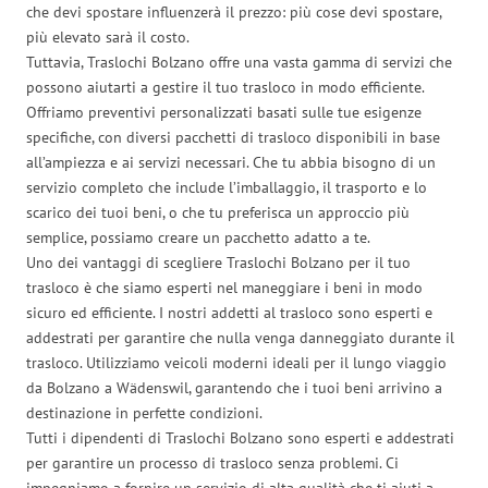
che devi spostare influenzerà il prezzo: più cose devi spostare,
più elevato sarà il costo.
Tuttavia, Traslochi Bolzano offre una vasta gamma di servizi che
possono aiutarti a gestire il tuo trasloco in modo efficiente.
Offriamo preventivi personalizzati basati sulle tue esigenze
specifiche, con diversi pacchetti di trasloco disponibili in base
all’ampiezza e ai servizi necessari. Che tu abbia bisogno di un
servizio completo che include l’imballaggio, il trasporto e lo
scarico dei tuoi beni, o che tu preferisca un approccio più
semplice, possiamo creare un pacchetto adatto a te.
Uno dei vantaggi di scegliere Traslochi Bolzano per il tuo
trasloco è che siamo esperti nel maneggiare i beni in modo
sicuro ed efficiente. I nostri addetti al trasloco sono esperti e
addestrati per garantire che nulla venga danneggiato durante il
trasloco. Utilizziamo veicoli moderni ideali per il lungo viaggio
da Bolzano a Wädenswil, garantendo che i tuoi beni arrivino a
destinazione in perfette condizioni.
Tutti i dipendenti di Traslochi Bolzano sono esperti e addestrati
per garantire un processo di trasloco senza problemi. Ci
impegniamo a fornire un servizio di alta qualità che ti aiuti a