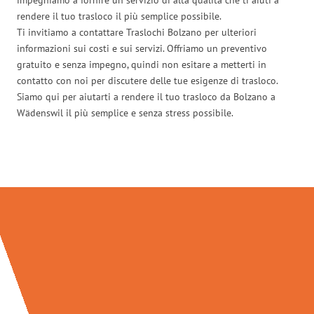
rendere il tuo trasloco il più semplice possibile.
Ti invitiamo a contattare Traslochi Bolzano per ulteriori
informazioni sui costi e sui servizi. Offriamo un preventivo
gratuito e senza impegno, quindi non esitare a metterti in
contatto con noi per discutere delle tue esigenze di trasloco.
Siamo qui per aiutarti a rendere il tuo trasloco da Bolzano a
Wädenswil il più semplice e senza stress possibile.
Traslochi Bolzano in numeri: