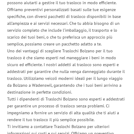
possono aiutarti a gestire il tuo trasloco in modo efficiente.
Offriamo preventivi personalizzati basati sulle tue esigenze
specifiche, con diversi pacchetti di trasloco disponibili in base
all’ampiezza e ai servizi necessari. Che tu abbia bisogno di un
servizio completo che include l’imballaggio, il trasporto e lo
scarico dei tuoi beni, o che tu preferisca un approccio più
semplice, possiamo creare un pacchetto adatto a te.
Uno dei vantaggi di scegliere Traslochi Bolzano per il tuo
trasloco è che siamo esperti nel maneggiare i beni in modo
sicuro ed efficiente. I nostri addetti al trasloco sono esperti e
addestrati per garantire che nulla venga danneggiato durante il
trasloco. Utilizziamo veicoli moderni ideali per il lungo viaggio
da Bolzano a Wädenswil, garantendo che i tuoi beni arrivino a
destinazione in perfette condizioni.
Tutti i dipendenti di Traslochi Bolzano sono esperti e addestrati
per garantire un processo di trasloco senza problemi. Ci
impegniamo a fornire un servizio di alta qualità che ti aiuti a
rendere il tuo trasloco il più semplice possibile.
Ti invitiamo a contattare Traslochi Bolzano per ulteriori
informazioni sui costi e sui servizi. Offriamo un preventivo