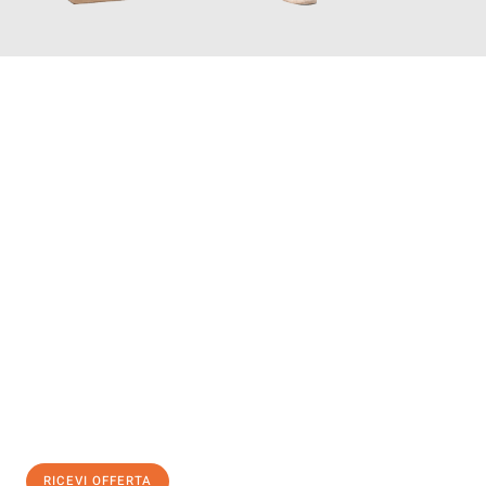
INFORMATI ORA
Scopri con Traslochi Bolzano quanto può essere
facile e senza
stress il tuo trasloco a Bolzano
. Il nostro team di esperti è
pronto ad assicurarti una transizione senza intoppi nella tua
nuova casa.
Ottieni subito
un'offerta non vincolante
e
risparmia € 100:
RICEVI OFFERTA
0299948957