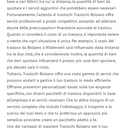
base a vari fattori, tra cui la distanza, la quantità di beni da
spostare e i servizi aggiuntivi che potrebbero essere necessari.
Fortunatamente, l’azienda di traslochi Traslochi Bolzano offre
servizi professionali a prezzi competitivi, aiutando ad alleviare
alcune delle preoccupazioni finanziarie associate al trasloco.
Quando si considera il costo di un trasloco, è importante tenere
a mente che ogni situazione è unica. Per esempio, il costo del
trasloco da Bolzano a Wädenswil sarà influenzato dalla distanza
tra le due città, che è considerevole. Inoltre, la quantità di beni
che devi spostare influenzerà il prezzo: più cose devi spostare,
più elevato sarà il costo.
Tuttavia, Traslochi Bolzano offre una vasta gamma di servizi che
possono aiutarti a gestire il tuo trasloco in modo efficiente.
Offriamo preventivi personalizzati basati sulle tue esigenze
specifiche, con diversi pacchetti di trasloco disponibili in base
all’ampiezza e ai servizi necessari. Che tu abbia bisogno di un
servizio completo che include l’imballaggio, il trasporto e lo
scarico dei tuoi beni, o che tu preferisca un approccio più
semplice, possiamo creare un pacchetto adatto a te.
Uno dei vantaggi di scegliere Traslochi Bolzano per il tuo