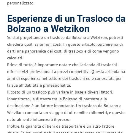
personalizzato.
Esperienze di un Trasloco da
Bolzano a Wetzikon
Se stai progettando un trasloco da Bolzano a Wetzikon, potresti
chiederti quali saranno i costi. In questo articolo, cercheremo di
darti una panoramica dei costi di trasloco e di come vengono
calcolati.
Prima di tutto, è importante notare che l’azienda di traslochi
offre servizi professionali a prezzi competitivi. Questa azienda ha
anni di esperienza nel settore dei traslochi ed è conosciuta per
la sua affidabilità e professionalità.
Il costo di un trasloco può variare in base a diversi fattori.
Innanzitutto, la distanza tra la Bolzano di partenza e la
destinazione è un fattore importante. Un trasloco da Bolzano a
Wetzikon comporta un viaggio di oltre mille chilometri, e questo
naturalmente influenzerà il prezzo.
Inoltre, la quantità di beni da trasportare è un altro fattore
chiave. Se hai molti mobili pesanti o molti scatoloni, il costo del