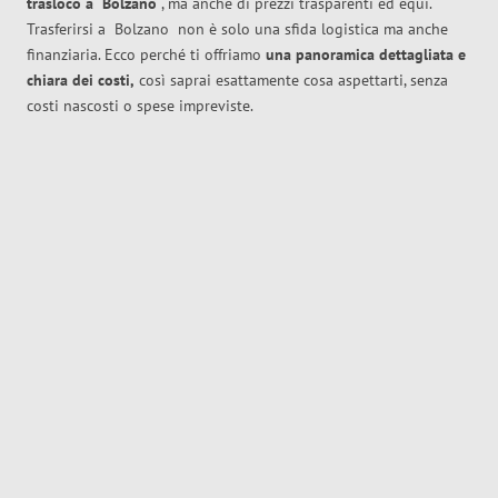
trasloco
a
Bolzano
, ma anche di prezzi trasparenti ed equi.
Trasferirsi a
Bolzano
non è solo una sfida logistica ma anche
finanziaria. Ecco perché ti offriamo
una panoramica dettagliata e
chiara dei costi,
così saprai esattamente cosa aspettarti, senza
costi nascosti o spese impreviste.