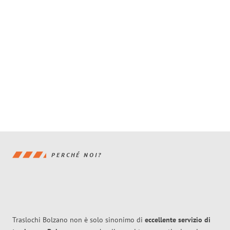
PERCHÉ NOI?
Traslochi Bolzano non è solo sinonimo di
eccellente
servizio di