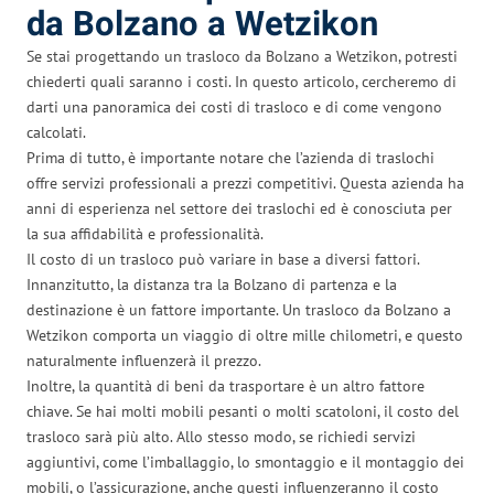
da Bolzano a Wetzikon
Se stai progettando un trasloco da Bolzano a Wetzikon, potresti
chiederti quali saranno i costi. In questo articolo, cercheremo di
darti una panoramica dei costi di trasloco e di come vengono
calcolati.
Prima di tutto, è importante notare che l’azienda di traslochi
offre servizi professionali a prezzi competitivi. Questa azienda ha
anni di esperienza nel settore dei traslochi ed è conosciuta per
la sua affidabilità e professionalità.
Il costo di un trasloco può variare in base a diversi fattori.
Innanzitutto, la distanza tra la Bolzano di partenza e la
destinazione è un fattore importante. Un trasloco da Bolzano a
Wetzikon comporta un viaggio di oltre mille chilometri, e questo
naturalmente influenzerà il prezzo.
Inoltre, la quantità di beni da trasportare è un altro fattore
chiave. Se hai molti mobili pesanti o molti scatoloni, il costo del
trasloco sarà più alto. Allo stesso modo, se richiedi servizi
aggiuntivi, come l’imballaggio, lo smontaggio e il montaggio dei
mobili, o l’assicurazione, anche questi influenzeranno il costo