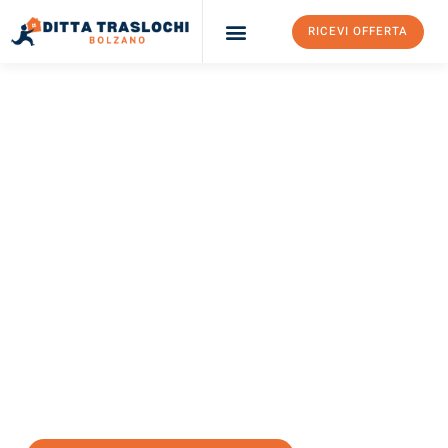
RICEVI OFFERTA
Ditta Traslochi Bolzano
Servizi Traslochi Bolzano
Costi e prezzi
TRASLOCHI BOLZANO
Traslochi Bolzano
Wetzikon
Il tuo trasloco Bolzano Wetzikon può essere così facile!
Sperimenta il nostro
servizio di prima classe
e assicurati i
migliori prezzi in Bolzano
.
Richiedo ora la tua offerta personalizzata e fai il primo passo
verso un trasloco senza stress a Wetzikon