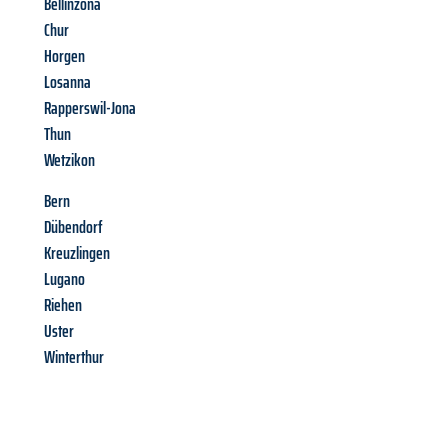
Bellinzona
Chur
Horgen
Losanna
Rapperswil-Jona
Thun
Wetzikon
Bern
Dübendorf
Kreuzlingen
Lugano
Riehen
Uster
Winterthur