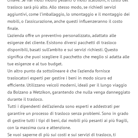
trasloco sarà più alto. Allo stesso modo, se richiedi servizi
aggiuntivi, come l’imballaggio, lo smontaggio e il montaggio dei
mobili, o l’assicurazione, anche questi influenzeranno il costo
finale.
L’azienda offre un preventivo personalizzato, adattato alle
esigenze del cliente. Esistono diversi pacchetti di trasloco
disponibili, basati sull’ambito e sui servizi richiesti. Questo
significa che puoi scegliere il pacchetto che meglio si adatta alle
tue esigenze e al tuo budget.
Un altro punto da sottolineare è che l’azienda fornisce
traslocatori esperti per gestire i beni in modo sicuro ed
efficiente. Utilizzano veicoli moderni, ideali per il lungo viaggio
da Bolzano a Wetzikon, garantendo che nulla venga danneggiato
durante il trasloco.
Tutti i dipendenti dell’azienda sono esperti e addestrati per
garantire un processo di trasloco senza problemi. Sono in grado
di gestire tutti i tipi di beni, dai mobili più pesanti ai più fragili,
con la massima cura e attenzione.
Se vuoi saperne di più sui costi e sui servizi di trasloco, ti