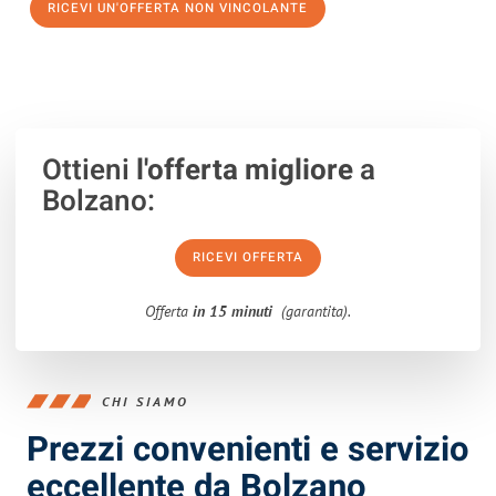
RICEVI UN'OFFERTA NON VINCOLANTE
100% non vincolante – Risposta garantita entro 15 minuti.
Ottieni
l'offerta migliore
a
Bolzano:
RICEVI OFFERTA
Offerta
in 15 minuti
(garantita).
CHI SIAMO
Prezzi convenienti e servizio
eccellente da Bolzano