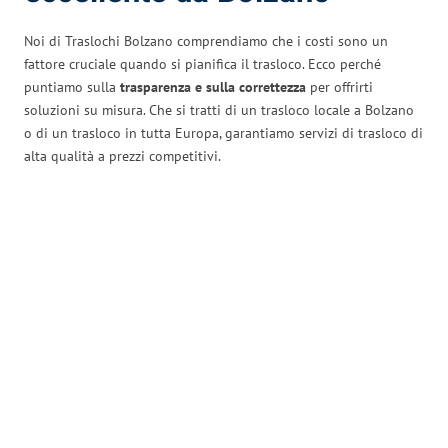
Noi di Traslochi Bolzano comprendiamo che i costi sono un
fattore cruciale quando si pianifica il trasloco. Ecco perché
puntiamo sulla
trasparenza e sulla correttezza
per offrirti
soluzioni su misura. Che si tratti di un trasloco locale a Bolzano
o di un trasloco in tutta Europa, garantiamo servizi di trasloco di
alta qualità a prezzi competitivi.