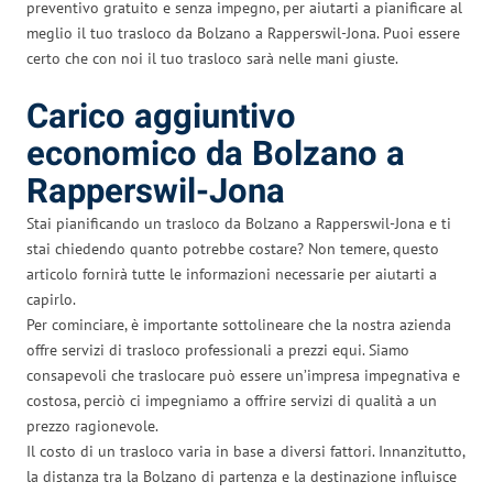
preventivo gratuito e senza impegno, per aiutarti a pianificare al
meglio il tuo trasloco da Bolzano a Rapperswil-Jona. Puoi essere
certo che con noi il tuo trasloco sarà nelle mani giuste.
Carico aggiuntivo
economico da Bolzano a
Rapperswil-Jona
Stai pianificando un trasloco da Bolzano a Rapperswil-Jona e ti
stai chiedendo quanto potrebbe costare? Non temere, questo
articolo fornirà tutte le informazioni necessarie per aiutarti a
capirlo.
Per cominciare, è importante sottolineare che la nostra azienda
offre servizi di trasloco professionali a prezzi equi. Siamo
consapevoli che traslocare può essere un’impresa impegnativa e
costosa, perciò ci impegniamo a offrire servizi di qualità a un
prezzo ragionevole.
Il costo di un trasloco varia in base a diversi fattori. Innanzitutto,
la distanza tra la Bolzano di partenza e la destinazione influisce