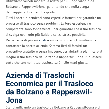
Utilizziamo veicoli moderni e adatti per il lungo viaggio da
Bolzano a Rapperswil-Jona, garantendo che nulla venga
danneggiato durante il trasporto.
Tutti i nostri dipendenti sono esperti e formati per garantire un
processo di trasloco senza problemi. La loro esperienza e
competenza sono fondamentali per garantire che il tuo trasloco
si svolga nel modo più fluido e senza stress possibile.
Per saperne di più sui
costi
e sui servizi offerti, ti invitiamo a
contattare la nostra azienda. Saremo lieti di fornirti un
preventivo gratuito e senza impegno, per aiutarti a pianificare al
meglio il tuo trasloco da Bolzano a Rapperswil-Jona. Puoi essere
certo che con noi il tuo trasloco sarà nelle mani giuste.
Azienda di Traslochi
Economica per il Trasloco
da Bolzano a Rapperswil-
Jona
Stai pianificando un trasloco da Bolzano a Rapperswil-Jona e ti