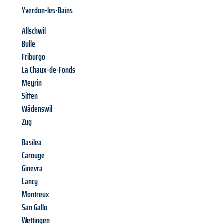
Yverdon-les-Bains
Allschwil
Bulle
Friburgo
La Chaux-de-Fonds
Meyrin
Sitten
Wädenswil
Zug
Basilea
Carouge
Ginevra
Lancy
Montreux
San Gallo
Wettingen