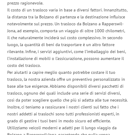
prezzo ragionevole.
Il costo di un trasloco varia in base a diversi fattori. Innanzitutto,
la distanza tra la Bolzano di partenza e la destinazione influisce
notevolmente sul prezzo. Un trasloco da Bolzano a Rapperswil-
Jona, ad esempio, comporta un viaggio di oltre 1000 chilometri,
il che naturalmente inciderà sul costo complessivo. In secondo
luogo, la quantità di beni da trasportare è un altro fattore
rilevante. Infine, i servizi aggiuntivi, come l’imballaggio dei beni,
l’installazione di mobili o l’assicurazione, possono aumentare il
costo del trasloco.
Per aiutarti a capire meglio quanto potrebbe costare il tuo
trasloco, la nostra azienda offre un preventivo personalizzato in
base alle tue esigenze. Abbiamo disponibili diversi pacchetti di
trasloco, ognuno dei quali include una serie di servizi diversi,
così da poter scegliere quello che più si adatta alle tue necessità.
Inoltre, ci teniamo a rassicurare i nostri clienti sul fatto che i
nostri addetti ai traslochi sono tutti professionisti esperti, in
grado di gestire i tuoi beni in modo sicuro ed efficiente.
Utilizziamo veicoli moderni e adatti per il lungo viaggio da
Bolzano a Rapperswil-Jona, garantendo che nulla venga