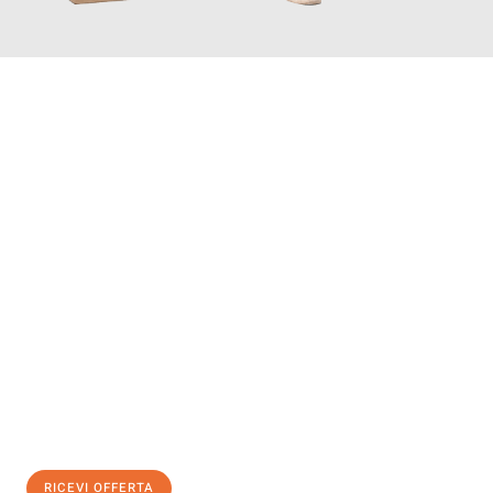
INFORMATI ORA
Scopri con Traslochi Bolzano quanto può essere
facile e senza
stress il tuo trasloco a Bolzano
. Il nostro team di esperti è
pronto ad assicurarti una transizione senza intoppi nella tua
nuova casa.
Ottieni subito
un'offerta non vincolante
e
risparmia € 100:
RICEVI OFFERTA
0299948957