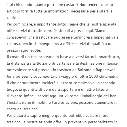
stai chiedendo quanto potrebbe costare? Non temere, questo
articolo fornirà tutte le informazioni necessarie per aiutarti a
capirlo.
Per cominciare, è importante sottolineare che la nostra azienda
offre servizi di trasloco professionali a prezzi equi. Siamo
consapevoli che traslocare può essere un’impresa impegnativa e
costosa, perciò ci impegniamo a offrire servizi di qualità a un
prezzo ragionevole.
Il costo di un trasloco varia in base a diversi fattori. Innanzitutto,
la distanza tra la Bolzano di partenza e la destinazione influisce
notevolmente sul prezzo. Un trasloco da Bolzano a Rapperswil-
Jona, ad esempio, comporta un viaggio di oltre 1000 chilometri,
il che naturalmente inciderà sul costo complessivo. In secondo
luogo, la quantità di beni da trasportare è un altro fattore
rilevante. Infine, i servizi aggiuntivi, come l’imballaggio dei beni,
l’installazione di mobili o l’assicurazione, possono aumentare il
costo del trasloco.
Per aiutarti a capire meglio quanto potrebbe costare il tuo
trasloco, la nostra azienda offre un preventivo personalizzato in