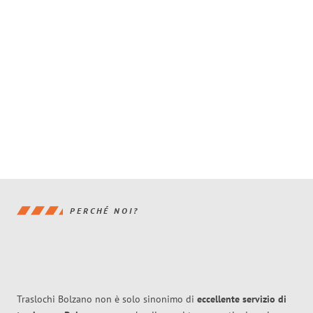
PERCHÉ NOI?
Traslochi Bolzano non è solo sinonimo di
eccellente
servizio di