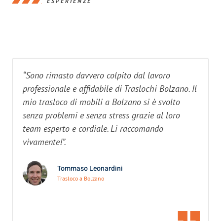
ESPERIENZE
“Sono rimasto davvero colpito dal lavoro
professionale e affidabile di Traslochi Bolzano. Il
mio trasloco di mobili a Bolzano si è svolto
senza problemi e senza stress grazie al loro
team esperto e cordiale. Li raccomando
vivamente!”.
Tommaso Leonardini
Trasloco a Bolzano