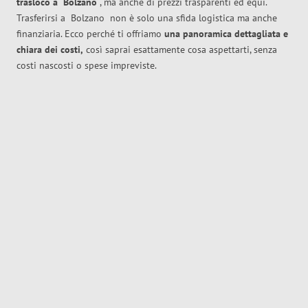
trasloco
a
Bolzano
, ma anche di prezzi trasparenti ed equi.
Trasferirsi a
Bolzano
non è solo una sfida logistica ma anche
finanziaria. Ecco perché ti offriamo
una panoramica dettagliata e
chiara dei costi,
così saprai esattamente cosa aspettarti, senza
costi nascosti o spese impreviste.