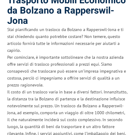
Trasporto Mobili Economico
da Bolzano a Rapperswil-
Jona
Stai pianificando un trasloco da Bolzano a Rapperswil-Jona e ti
stai chiedendo quanto potrebbe costare? Non temere, questo
articolo fornirà tutte le informazioni necessarie per aiutarti a
capirlo.
Per cominciare, è importante sottolineare che la nostra azienda
offre servizi di trasloco professionali a prezzi equi. Siamo
consapevoli che traslocare può essere un’impresa impegnativa e
costosa, perciò ci impegniamo a offrire servizi di qualità a un
prezzo ragionevole.
Il costo di un trasloco varia in base a diversi fattori. Innanzitutto,
la distanza tra la Bolzano di partenza e la destinazione influisce
notevolmente sul prezzo. Un trasloco da Bolzano a Rapperswil-
Jona, ad esempio, comporta un viaggio di oltre 1000 chilometri,
il che naturalmente inciderà sul costo complessivo. In secondo
luogo, la quantità di beni da trasportare è un altro fattore
rilevante. Infine, i servizi aggiuntivi, come l’imballaggio dei beni,