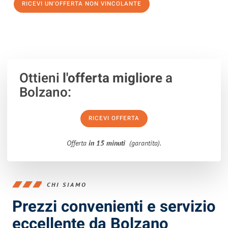
RICEVI UN'OFFERTA NON VINCOLANTE
100% non vincolante – Risposta garantita entro 15 minuti.
Ottieni
l'offerta migliore
a
Bolzano:
RICEVI OFFERTA
Offerta
in 15 minuti
(garantita).
CHI SIAMO
Prezzi convenienti e servizio
eccellente da Bolzano