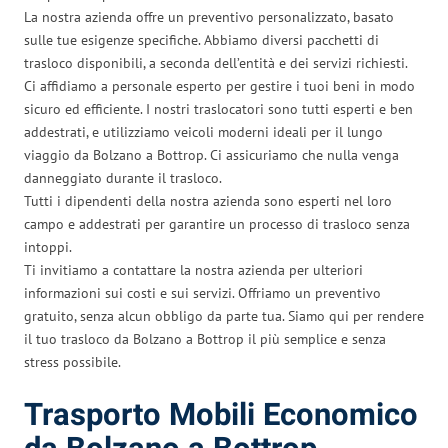
La nostra azienda offre un preventivo personalizzato, basato
sulle tue esigenze specifiche. Abbiamo diversi pacchetti di
trasloco disponibili, a seconda dell’entità e dei servizi richiesti.
Ci affidiamo a personale esperto per gestire i tuoi beni in modo
sicuro ed efficiente. I nostri traslocatori sono tutti esperti e ben
addestrati, e utilizziamo veicoli moderni ideali per il lungo
viaggio da Bolzano a Bottrop. Ci assicuriamo che nulla venga
danneggiato durante il trasloco.
Tutti i dipendenti della nostra azienda sono esperti nel loro
campo e addestrati per garantire un processo di trasloco senza
intoppi.
Ti invitiamo a contattare la nostra azienda per ulteriori
informazioni sui costi e sui servizi. Offriamo un preventivo
gratuito, senza alcun obbligo da parte tua. Siamo qui per rendere
il tuo trasloco da Bolzano a Bottrop il più semplice e senza
stress possibile.
Trasporto Mobili Economico