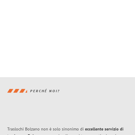
PERCHÉ NOI?
Traslochi Bolzano non è solo sinonimo di
eccellente
servizio di