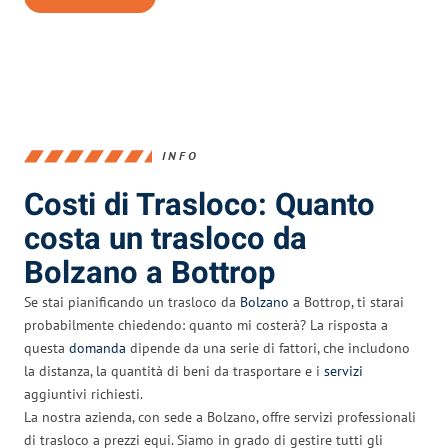
INFO
Costi di Trasloco: Quanto
costa un trasloco da
Bolzano a Bottrop
Se stai pianificando un trasloco da
Bolzano
a Bottrop, ti starai
probabilmente chiedendo: quanto mi costerà? La risposta a
questa
domanda
dipende da una serie di fattori, che includono
la distanza, la quantità di beni da trasportare e i
servizi
aggiuntivi richiesti.
La nostra azienda, con sede a Bolzano, offre servizi professionali
di trasloco a prezzi equi. Siamo in grado di gestire tutti gli