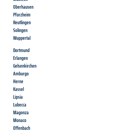
Oberhausen
Pforzheim
Reutlingen
Solingen
Wuppertal
Dortmund
Erlangen
Gelsenkirchen
Amburgo
Herne
Kassel
Lipsia
Lubecca
Magonza
Monaco
Offenbach