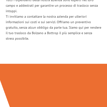
campo e addestrati per garantire un processo di trasloco senza
intoppi.
Ti invitiamo a contattare la nostra azienda per ulteriori
informazioni sui costi e sui servizi. Offriamo un preventivo
gratuito, senza alcun obbligo da parte tua. Siamo qui per rendere
il tuo trasloco da Bolzano a Bottrop il più semplice e senza
stress possibile.
Traslochi Bolzano in numeri: