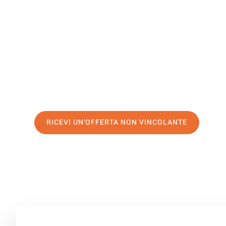
Recklingh
Il tuo trasloco Bolzano Recklinghausen può essere così 
servizio di prima classe
e assicurati i
migliori prezzi in
Richiedo ora la tua offerta personalizzata e fai il prim
senza stress a Recklinghausen
RICEVI UN'OFFERTA NON VINCOLANTE
100% non vincolante – Risposta garantita entro 15 minuti.