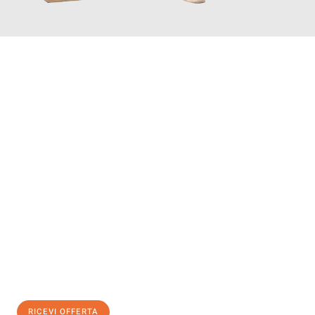
INFORMATI ORA
Scopri con Traslochi Bolzano quanto può essere
facile e senza
stress il tuo trasloco a Bolzano
. Il nostro team di esperti è
pronto ad assicurarti una transizione senza intoppi nella tua
nuova casa.
Ottieni subito
un'offerta non vincolante
e
risparmia € 100:
RICEVI OFFERTA
0299948957