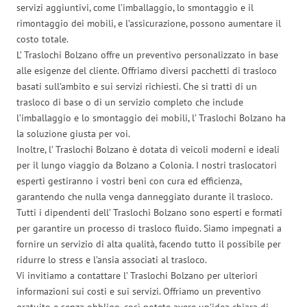
servizi aggiuntivi, come l’imballaggio, lo smontaggio e il
rimontaggio dei mobili, e l’assicurazione, possono aumentare il
costo totale.
L’ Traslochi Bolzano offre un preventivo personalizzato in base
alle esigenze del cliente. Offriamo diversi pacchetti di trasloco
basati sull’ambito e sui servizi richiesti. Che si tratti di un
trasloco di base o di un servizio completo che include
l’imballaggio e lo smontaggio dei mobili, l’ Traslochi Bolzano ha
la soluzione giusta per voi.
Inoltre, l’ Traslochi Bolzano è dotata di veicoli moderni e ideali
per il lungo viaggio da Bolzano a Colonia. I nostri traslocatori
esperti gestiranno i vostri beni con cura ed efficienza,
garantendo che nulla venga danneggiato durante il trasloco.
Tutti i dipendenti dell’ Traslochi Bolzano sono esperti e formati
per garantire un processo di trasloco fluido. Siamo impegnati a
fornire un servizio di alta qualità, facendo tutto il possibile per
ridurre lo stress e l’ansia associati al trasloco.
Vi invitiamo a contattare l’ Traslochi Bolzano per ulteriori
informazioni sui costi e sui servizi. Offriamo un preventivo
gratuito e senza obbligo, così potete avere un’idea chiara di