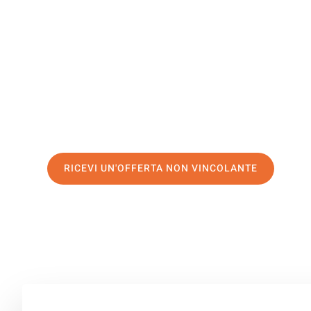
Mülheim
Il tuo trasloco Bolzano Mülheim può essere così facile!
servizio di prima classe
e assicurati i
migliori prezzi in
Richiedo ora la tua offerta personalizzata e fai il prim
trasloco senza stress a Mülheim
RICEVI UN'OFFERTA NON VINCOLANTE
100% non vincolante – Risposta garantita entro 15 minuti.