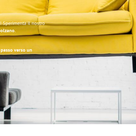
! Sperimenta il nostro
 Bolzano
.
o passo verso un