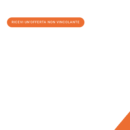
RICEVI UN'OFFERTA NON VINCOLANTE