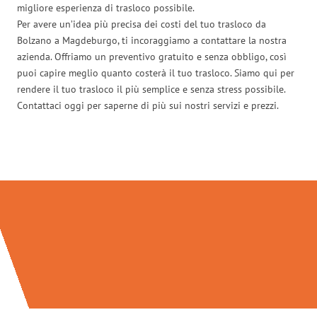
migliore esperienza di trasloco possibile.
Per avere un’idea più precisa dei costi del tuo trasloco da
Bolzano a Magdeburgo, ti incoraggiamo a contattare la nostra
azienda. Offriamo un preventivo gratuito e senza obbligo, così
puoi capire meglio quanto costerà il tuo trasloco. Siamo qui per
rendere il tuo trasloco il più semplice e senza stress possibile.
Contattaci oggi per saperne di più sui nostri servizi e prezzi.
Traslochi Bolzano in numeri: