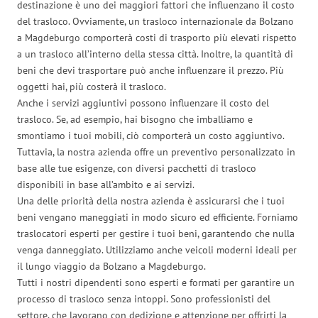
destinazione è uno dei maggiori fattori che influenzano il costo
del trasloco. Ovviamente, un trasloco internazionale da Bolzano
a Magdeburgo comporterà costi di trasporto più elevati rispetto
a un trasloco all’interno della stessa città. Inoltre, la quantità di
beni che devi trasportare può anche influenzare il prezzo. Più
oggetti hai, più costerà il trasloco.
Anche i servizi aggiuntivi possono influenzare il costo del
trasloco. Se, ad esempio, hai bisogno che imballiamo e
smontiamo i tuoi mobili, ciò comporterà un costo aggiuntivo.
Tuttavia, la nostra azienda offre un preventivo personalizzato in
base alle tue esigenze, con diversi pacchetti di trasloco
disponibili in base all’ambito e ai servizi.
Una delle priorità della nostra azienda è assicurarsi che i tuoi
beni vengano maneggiati in modo sicuro ed efficiente. Forniamo
traslocatori esperti per gestire i tuoi beni, garantendo che nulla
venga danneggiato. Utilizziamo anche veicoli moderni ideali per
il lungo viaggio da Bolzano a Magdeburgo.
Tutti i nostri dipendenti sono esperti e formati per garantire un
processo di trasloco senza intoppi. Sono professionisti del
settore, che lavorano con dedizione e attenzione per offrirti la