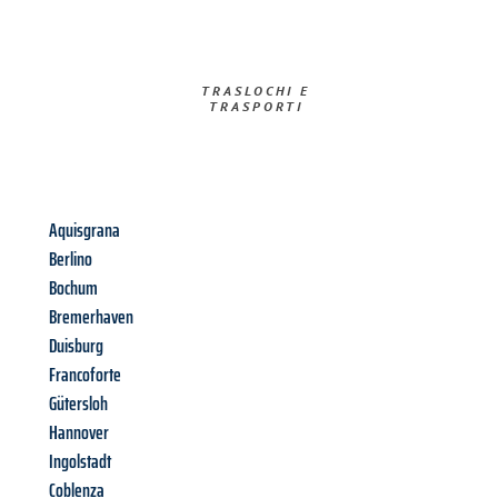
TRASLOCHI E
TRASPORTI​
Aquisgrana
Berlino
Bochum
Bremerhaven
Duisburg
Francoforte
Gütersloh
Hannover
Ingolstadt
Coblenza