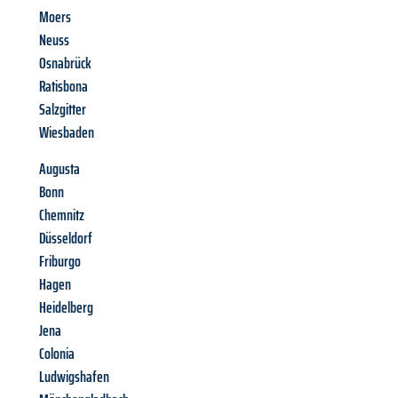
Moers
Neuss
Osnabrück
Ratisbona
Salzgitter
Wiesbaden
Augusta
Bonn
Chemnitz
Düsseldorf
Friburgo
Hagen
Heidelberg
Jena
Colonia
Ludwigshafen