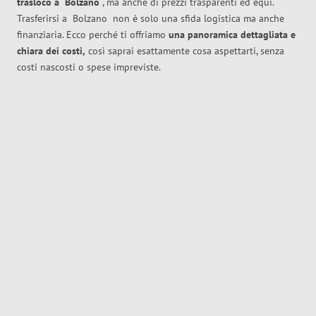
trasloco
a
Bolzano
, ma anche di prezzi trasparenti ed equi.
Trasferirsi a
Bolzano
non è solo una sfida logistica ma anche
finanziaria. Ecco perché ti offriamo
una panoramica dettagliata e
chiara dei costi,
così saprai esattamente cosa aspettarti, senza
costi nascosti o spese impreviste.