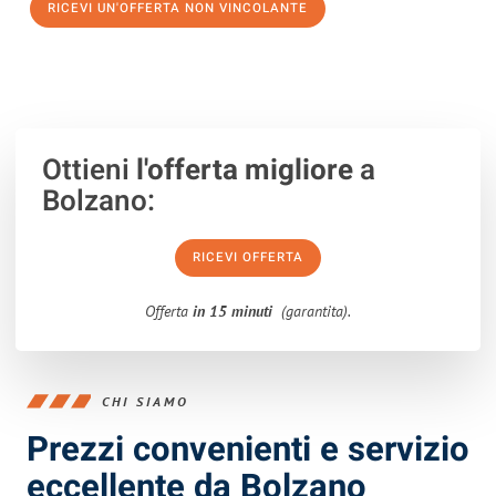
RICEVI UN'OFFERTA NON VINCOLANTE
100% non vincolante – Risposta garantita entro 15 minuti.
Ottieni
l'offerta migliore
a
Bolzano:
RICEVI OFFERTA
Offerta
in 15 minuti
(garantita).
CHI SIAMO
Prezzi convenienti e servizio
eccellente da Bolzano