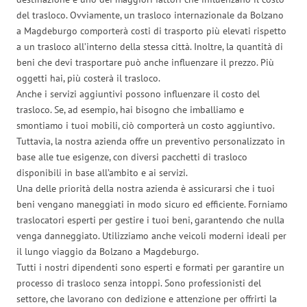
del trasloco. Ovviamente, un trasloco internazionale da Bolzano
a Magdeburgo comporterà costi di trasporto più elevati rispetto
a un trasloco all’interno della stessa città. Inoltre, la quantità di
beni che devi trasportare può anche influenzare il prezzo. Più
oggetti hai, più costerà il trasloco.
Anche i servizi aggiuntivi possono influenzare il costo del
trasloco. Se, ad esempio, hai bisogno che imballiamo e
smontiamo i tuoi mobili, ciò comporterà un costo aggiuntivo.
Tuttavia, la nostra azienda offre un preventivo personalizzato in
base alle tue esigenze, con diversi pacchetti di trasloco
disponibili in base all’ambito e ai servizi.
Una delle priorità della nostra azienda è assicurarsi che i tuoi
beni vengano maneggiati in modo sicuro ed efficiente. Forniamo
traslocatori esperti per gestire i tuoi beni, garantendo che nulla
venga danneggiato. Utilizziamo anche veicoli moderni ideali per
il lungo viaggio da Bolzano a Magdeburgo.
Tutti i nostri dipendenti sono esperti e formati per garantire un
processo di trasloco senza intoppi. Sono professionisti del
settore, che lavorano con dedizione e attenzione per offrirti la