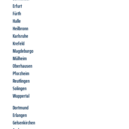
Erfurt
Fürth
Halle
Heilbronn
Karlsruhe
Krefeld
Magdeburgo
Mülheim
Oberhausen
Pforzheim
Reutlingen
Solingen
Wuppertal
Dortmund
Erlangen
Gelsenkirchen