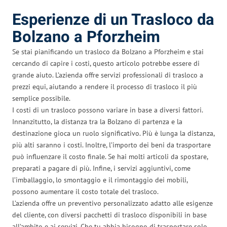
Esperienze di un Trasloco da
Bolzano a Pforzheim
Se stai pianificando un trasloco da Bolzano a Pforzheim e stai
cercando di capire i costi, questo articolo potrebbe essere di
grande aiuto. L’azienda offre servizi professionali di trasloco a
prezzi equi, aiutando a rendere il processo di trasloco il più
semplice possibile.
I costi di un trasloco possono variare in base a diversi fattori.
Innanzitutto, la distanza tra la Bolzano di partenza e la
destinazione gioca un ruolo significativo. Più è lunga la distanza,
più alti saranno i costi. Inoltre, l’importo dei beni da trasportare
può influenzare il costo finale. Se hai molti articoli da spostare,
preparati a pagare di più. Infine, i servizi aggiuntivi, come
l’imballaggio, lo smontaggio e il rimontaggio dei mobili,
possono aumentare il costo totale del trasloco.
L’azienda offre un preventivo personalizzato adatto alle esigenze
del cliente, con diversi pacchetti di trasloco disponibili in base
all’ambito e ai servizi. Che tu abbia bisogno di trasportare solo