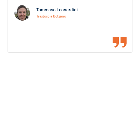
Tommaso Leonardini
Trasloco a Bolzano