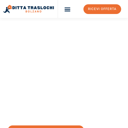
RICEVI OFFERTA
Ditta Traslochi Bolzano
Servizi Traslochi Bolzano
Costi e prezzi
TRASLOCHI BOLZANO
Traslochi Bolzano
Pforzheim
Il tuo trasloco Bolzano Pforzheim può essere così facile!
Sperimenta il nostro
servizio di prima classe
e assicurati i
migliori prezzi in Bolzano
.
Richiedo ora la tua offerta personalizzata e fai il primo passo
verso un trasloco senza stress a Pforzheim