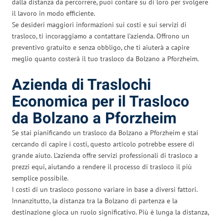
dalla distanza da percorrere, puoi contare su di loro per svolgere
il lavoro in modo efficiente.
Se desideri maggiori informazioni sui costi e sui servizi di
trasloco, ti incoraggiamo a contattare l’azienda. Offrono un
preventivo gratuito e senza obbligo, che ti aiuterà a capire
meglio quanto costerà il tuo trasloco da Bolzano a Pforzheim.
Azienda di Traslochi
Economica per il Trasloco
da Bolzano a Pforzheim
Se stai pianificando un trasloco da Bolzano a Pforzheim e stai
cercando di capire i costi, questo articolo potrebbe essere di
grande aiuto. L’azienda offre servizi professionali di trasloco a
prezzi equi, aiutando a rendere il processo di trasloco il più
semplice possibile.
I costi di un trasloco possono variare in base a diversi fattori.
Innanzitutto, la distanza tra la Bolzano di partenza e la
destinazione gioca un ruolo significativo. Più è lunga la distanza,