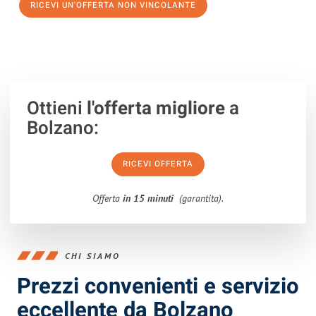
RICEVI UN'OFFERTA NON VINCOLANTE
100% non vincolante – Risposta garantita entro 15 minuti.
Ottieni
l'offerta migliore
a
Bolzano:
RICEVI OFFERTA
Offerta
in 15 minuti
(garantita).
CHI SIAMO
Prezzi convenienti e servizio
eccellente da Bolzano