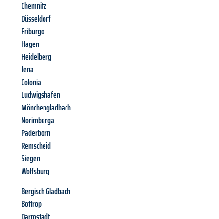
Chemnitz
Düsseldorf
Friburgo
Hagen
Heidelberg
Jena
Colonia
Ludwigshafen
Mönchengladbach
Norimberga
Paderborn
Remscheid
Siegen
Wolfsburg
Bergisch Gladbach
Bottrop
Darmstadt