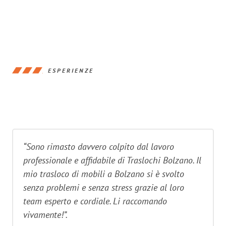
ESPERIENZE
“Sono rimasto davvero colpito dal lavoro
professionale e affidabile di Traslochi Bolzano. Il
mio trasloco di mobili a Bolzano si è svolto
senza problemi e senza stress grazie al loro
team esperto e cordiale. Li raccomando
vivamente!”.