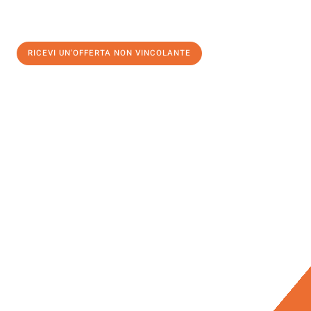
RICEVI UN'OFFERTA NON VINCOLANTE