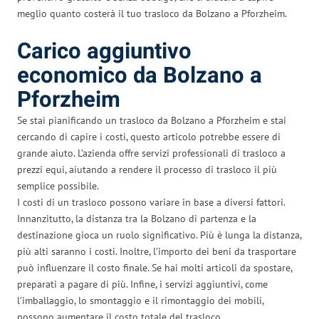
meglio quanto costerà il tuo trasloco da Bolzano a Pforzheim.
Carico aggiuntivo
economico da Bolzano a
Pforzheim
Se stai pianificando un trasloco da Bolzano a Pforzheim e stai
cercando di capire i costi, questo articolo potrebbe essere di
grande aiuto. L’azienda offre servizi professionali di trasloco a
prezzi equi, aiutando a rendere il processo di trasloco il più
semplice possibile.
I costi di un trasloco possono variare in base a diversi fattori.
Innanzitutto, la distanza tra la Bolzano di partenza e la
destinazione gioca un ruolo significativo. Più è lunga la distanza,
più alti saranno i costi. Inoltre, l’importo dei beni da trasportare
può influenzare il costo finale. Se hai molti articoli da spostare,
preparati a pagare di più. Infine, i servizi aggiuntivi, come
l’imballaggio, lo smontaggio e il rimontaggio dei mobili,
possono aumentare il costo totale del trasloco.