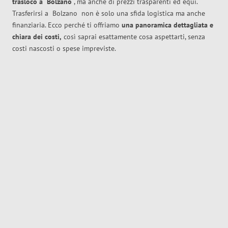
trasloco
a
Bolzano
, ma anche di prezzi trasparenti ed equi.
Trasferirsi a
Bolzano
non è solo una sfida logistica ma anche
finanziaria. Ecco perché ti offriamo
una panoramica dettagliata e
chiara dei costi,
così saprai esattamente cosa aspettarti, senza
costi nascosti o spese impreviste.