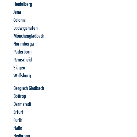
Heidelberg
Jena
Colonia
Ludwigshafen
Mönchengladbach
Norimberga
Paderborn
Remscheid
Siegen
Wolfsburg
Bergisch Gladbach
Bottrop
Darmstadt
Erfurt
Fürth
Halle
Heilbronn