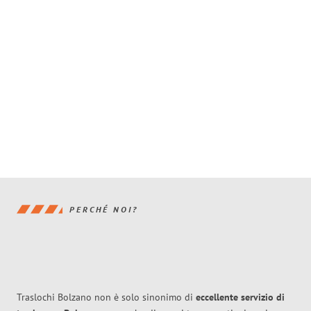
PERCHÉ NOI?
Traslochi Bolzano non è solo sinonimo di
eccellente
servizio di