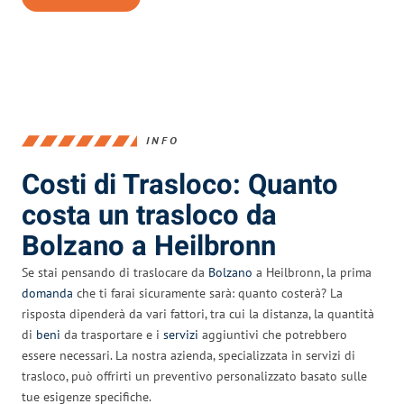
INFO
Costi di Trasloco: Quanto
costa un trasloco da
Bolzano a Heilbronn
Se stai pensando di traslocare da
Bolzano
a Heilbronn, la prima
domanda
che ti farai sicuramente sarà: quanto costerà? La
risposta dipenderà da vari fattori, tra cui la distanza, la quantità
di
beni
da trasportare e i
servizi
aggiuntivi che potrebbero
essere necessari. La nostra azienda, specializzata in servizi di
trasloco, può offrirti un preventivo personalizzato basato sulle
tue esigenze specifiche.