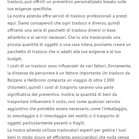
trasloco, può offrirti un preventivo personalizzato basato sulle
tue esigenze specifiche.
La nostra azienda offre servizi di trasloco professionali a prezzi
equi. Siamo consapevoli che ogni trasloco è diverso, quindi
offriamo una serie di pacchetti di trasloco diversi in base
all’ambito e ai servizi necessari. Che tu stia traslocando una
piccola quantità di oggetti o una casa intera, possiamo creare un
pacchetto di trasloco che si adatti alle tue esigenze e al tuo
budget.
I costi di un trasloco sono influenzati da vari fattori. Ovviamente,
la distanza da percorrere è un fattore importante. Un trasloco da
Bolzano a Heilbronn comporta un viaggio di oltre 1.000
chilometri, quindi i costi di trasporto saranno una parte
significativa del preventivo. Inoltre, la quantità di beni da
trasportare influenzerà il costo, così come qualsiasi servizio
aggiuntivo che potrebbe essere necessario, come l’imballaggio,
lo smontaggio e il rimontaggio dei mobili, o il trasporto di
oggetti particolarmente pesanti o fragili.
La nostra azienda utilizza traslocatori esperti per gestire i tuoi
beni in modo sicuro ed efficiente, assicurandoci che nulla venga