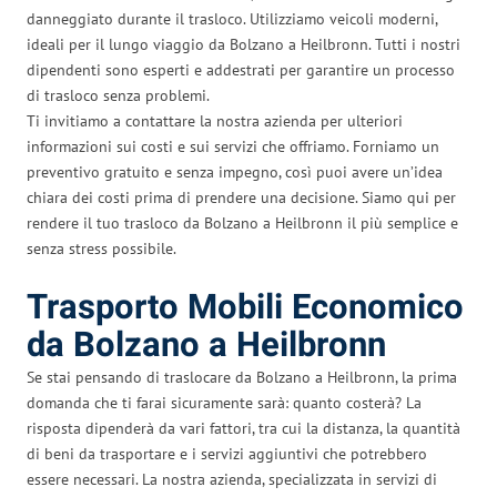
danneggiato durante il trasloco. Utilizziamo veicoli moderni,
ideali per il lungo viaggio da Bolzano a Heilbronn. Tutti i nostri
dipendenti sono esperti e addestrati per garantire un processo
di trasloco senza problemi.
Ti invitiamo a contattare la nostra azienda per ulteriori
informazioni sui costi e sui servizi che offriamo. Forniamo un
preventivo gratuito e senza impegno, così puoi avere un’idea
chiara dei costi prima di prendere una decisione. Siamo qui per
rendere il tuo trasloco da Bolzano a Heilbronn il più semplice e
senza stress possibile.
Trasporto Mobili Economico
da Bolzano a Heilbronn
Se stai pensando di traslocare da Bolzano a Heilbronn, la prima
domanda che ti farai sicuramente sarà: quanto costerà? La
risposta dipenderà da vari fattori, tra cui la distanza, la quantità
di beni da trasportare e i servizi aggiuntivi che potrebbero
essere necessari. La nostra azienda, specializzata in servizi di