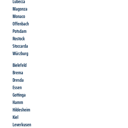
Lubecca
Magonza
Monaco
Offenbach
Potsdam
Rostock
Stoccarda
Würzburg
Bielefeld
Brema
Dresda
Essen
Gottinga
Hamm
Hildesheim
Kiel
Leverkusen