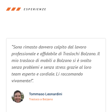
ESPERIENZE
“Sono rimasto davvero colpito dal lavoro
professionale e affidabile di Traslochi Bolzano. Il
mio trasloco di mobili a Bolzano si è svolto
senza problemi e senza stress grazie al loro
team esperto e cordiale. Li raccomando
vivamente!”.
Tommaso Leonardini
Trasloco a Bolzano