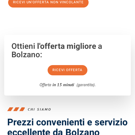
RICEVI UN'OFFERTA NON VINCOLANTE
100% non vincolante – Risposta garantita entro 15 minuti.
Ottieni
l'offerta migliore
a
Bolzano:
RICEVI OFFERTA
Offerta
in 15 minuti
(garantita).
CHI SIAMO
Prezzi convenienti e servizio
eccellente da Bolzano