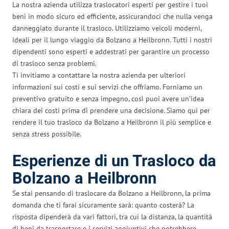
La nostra azienda utilizza traslocatori esperti per gestire i tuoi
beni in modo sicuro ed efficiente, assicurandoci che nulla venga
danneggiato durante il trasloco. Utilizziamo veicoli moderni,
ideali per il lungo viaggio da Bolzano a Heilbronn. Tutti i nostri
dipendenti sono esperti e addestrati per garantire un processo
di trasloco senza problemi.
Ti invitiamo a contattare la nostra azienda per ulteriori
informazioni sui costi e sui servizi che offriamo. Forniamo un
preventivo gratuito e senza impegno, così puoi avere un’idea
chiara dei costi prima di prendere una decisione. Siamo qui per
rendere il tuo trasloco da Bolzano a Heilbronn il più semplice e
senza stress possibile.
Esperienze di un Trasloco da
Bolzano a Heilbronn
Se stai pensando di traslocare da Bolzano a Heilbronn, la prima
domanda che ti farai sicuramente sarà: quanto costerà? La
risposta dipenderà da vari fattori, tra cui la distanza, la quantità
di beni da trasportare e i servizi aggiuntivi che potrebbero