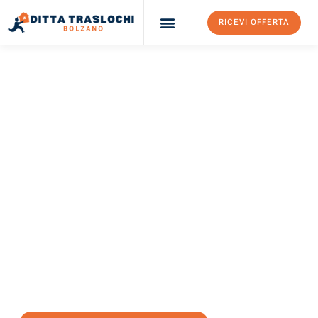
RICEVI OFFERTA
Ditta Traslochi Bolzano
Servizi Traslochi Bolzano
Costi e prezzi
TRASLOCHI BOLZANO
Traslochi Bolzano
Heilbronn
Il tuo trasloco Bolzano Heilbronn può essere così facile!
Sperimenta il nostro
servizio di prima classe
e assicurati i
migliori prezzi in Bolzano
.
Richiedo ora la tua offerta personalizzata e fai il primo passo
verso un trasloco senza stress a Heilbronn