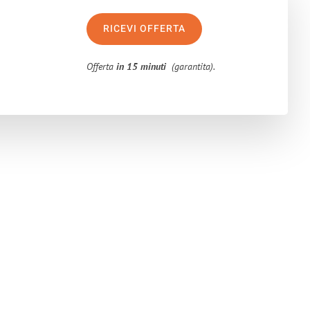
RICEVI OFFERTA
Offerta
in 15 minuti
(garantita).