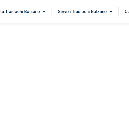
tta Traslochi Bolzano
Servizi Traslochi Bolzano
Co