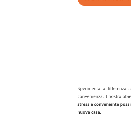
Sperimenta la differenza co
convenienza. Il nostro obie
stress e conveniente possi
nuova casa.