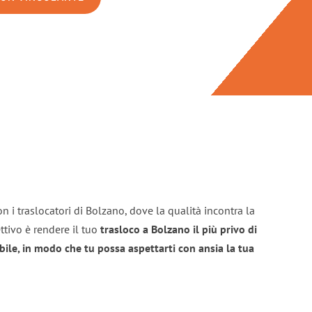
n i traslocatori di Bolzano, dove la qualità incontra la
ttivo è rendere il tuo
trasloco a Bolzano il più privo di
bile, in modo che tu possa aspettarti con ansia la tua