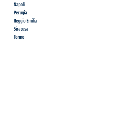
Napoli
Perugia
Reggio Emilia
Siracusa
Torino
Richiedi ora la tua
offerta
al
miglior
prezzo !
Inviateci adesso la vostra richiesta non vincolante e
assicuratevi la vostra
offerta di trasloco per le vostre esigenze
a Bolzano
al miglior prezzo! Approfitta dell’occasione per
un
trasloco senza stress
e con il massimo comfort: