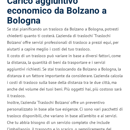
Carico aggiuntivo
economico da Bolzano a
Bologna
Se stai pianificando un trasloco da Bolzano a Bologna, potresti
chiederti quanto ti costerà. L’azienda di traslochi ‘Traslochi
Bolzano’ offre servizi professionali di trasloco a prezzi equi, per
aiutarti a capire meglio i costi del tuo trasloco.
Il costo di un trasloco può variare in base a diversi fattori, come
la distanza, la quantità di beni da trasportare e i servizi
aggiuntivi richiesti. Se stai traslocando da Bolzano a Bologna, la
distanza è un fattore importante da considerare. L’azienda calcola
i costi di trasloco sulla base della distanza tra le due città, ma
anche del volume dei tuoi beni. Più oggetti hai, più costoso sarà
il trasloco.
Inoltre, l’azienda ‘Traslochi Bolzano’ offre un preventivo
personalizzato in base alle tue esigenze. Ci sono vari pacchetti di
trasloco disponibili, che variano in base all’ambito e ai servizi.
Che tu abbia bisogno di un servizio completo che include
l’imballaggio, il trasporto e lo scarico, o semplicemente del