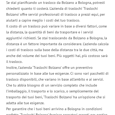
Se stai pianificando un trasloco da Bolzano a Bologna, potresti
chiederti quanto ti costerà. L’azienda di traslochi ‘Traslochi
Bolzano’ offre servizi professionali di trasloco a prezzi equi, per
aiutarti a capire meglio i costi del tuo trasloco.
Il costo di un trasloco può variare in base a diversi fattori, come
la distanza, la quantità di beni da trasportare e i servizi
aggiuntivi richiesti. Se stai traslocando da Bolzano a Bologna, la
distanza è un fattore importante da considerare. L’azienda calcola
i costi di trasloco sulla base della distanza tra le due città, ma
anche del volume dei tuoi beni. Più oggetti hai, più costoso sarà
il trasloco.
Inoltre, l’azienda ‘Traslochi Bolzano’ offre un preventivo
personalizzato in base alle tue esigenze. Ci sono vari pacchetti di
trasloco disponibili, che variano in base all’ambito e ai servizi.
Che tu abbia bisogno di un servizio completo che include
l’imballaggio, il trasporto e lo scarico, o semplicemente del
trasporto dei tuoi beni, ‘Traslochi Bolzano’ ha un’opzione che si
adatta alle tue esigenze.
Per garantire che i tuoi beni arrivino a Bologna in condizioni
perfette, ‘Traslochi Bolzano’ fornisce operatori esperti per gestire