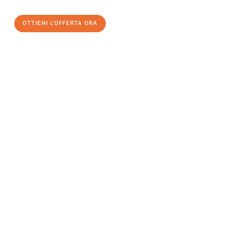
OTTIENI L'OFFERTA ORA