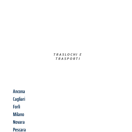
TRASLOCHI E
TRASPORTI​
Ancona
Cagliari
Forlì
Milano
Novara
Pescara