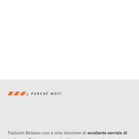
PERCHÉ NOI?
Traslochi Bolzano non è solo sinonimo di
eccellente
servizio di