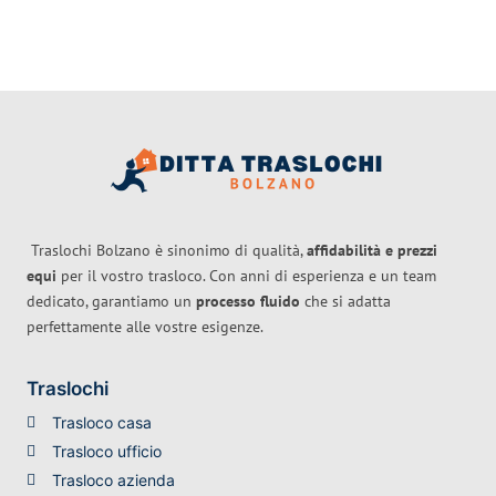
Traslochi Bolzano è sinonimo di qualità,
affidabilità e prezzi
equi
per il vostro trasloco. Con anni di esperienza e un team
dedicato, garantiamo un
processo fluido
che si adatta
perfettamente alle vostre esigenze.
Traslochi
Trasloco casa
Trasloco ufficio
Trasloco azienda