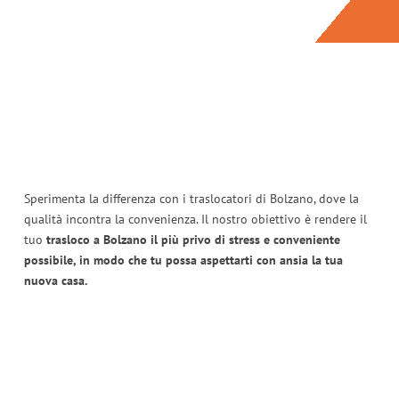
Sperimenta la differenza con i traslocatori di Bolzano, dove la
qualità incontra la convenienza. Il nostro obiettivo è rendere il
tuo
trasloco a Bolzano il più privo di stress e conveniente
possibile, in modo che tu possa aspettarti con ansia la tua
nuova casa.