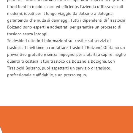
i tuoi beni in modo sicuro ed efficiente. L’azienda utilizza veicoli
moderni, ideali per il lungo viaggio da Bolzano a Bologna,
garantendo che nulla si danneggi. Tutti i dipendenti di ‘Traslochi
Bolzano’ sono esperti e addestrati per garantire un processo di
trasloco senza intoppi.
Se desideri ulteriori informazioni sui costi e sui servizi di
trasloco, ti invitiamo a contattare ‘Traslochi Bolzano’. Offriamo un
preventivo gratuito e senza impegno, per aiutarti a capire meglio
quanto ti costerà il tuo trasloco da Bolzano a Bologna. Con
‘Traslochi Bolzano’, puoi aspettarti un servizio di trasloco
professionale e affidabile, a un prezzo equo.
Traslochi Bolzano in numeri: