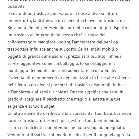
possibile.
Il costo di un trasloco può variare in base a diversi fattori.
Innanzitutto, la distanza è un elemento chiave: un trasloco da
Bolzano a Rimini, per esempio, potrebbe costare di più rispetto a
un trasloco all’interno della stessa città, a causa del
chilometraggio maggiore. Inoltre, l’ammontare dei beni da
trasportare influisce anche sul costo. Se hai molti mobili o
oggetti di grandi dimensioni, il prezzo sarà più alto. Infine, i
servizi aggiuntivi, come l’imballaggio, lo smontaggio e il
montaggio dei mobili, possono aumentare il costo finale.
L’azienda offre un preventivo personalizzato in base alle esigenze
del cliente, con diversi pacchetti di trasloco disponibili in base
all’ampiezza e ai servizi richiesti. Questo significa che sarai in
grado di scegliere il pacchetto che meglio si adatta alle tue
esigenze e al tuo budget.
Un altro elemento di rilievo è la sicurezza dei tuoi beni. L’azienda
fornisce traslocatori esperti per gestire i tuoi beni in modo
sicuro ed efficiente, garantendo che nulla venga danneggiato.
Vengono utilizzati veicoli moderni, ideali per il lungo viaggio da