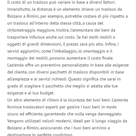
Il costo di un trasloco può variare in base a diversi fattori.
Innanzitutto, la distanza è un elemento chiave: un trasloco da
Bolzano a Rimini, per esempio, potrebbe costare di più rispetto a
un trasloco all’interno della stessa città, a causa del
chilometraggio maggiore. Inoltre, l’ammontare dei beni da
trasportare influisce anche sul costo. Se hai molti mobili o
oggetti di grandi dimensioni, il prezzo sarà più alto. Infine, i
servizi aggiuntivi, come l’imballaggio, lo smontaggio e il
montaggio dei mobili, possono aumentare il costo finale.
L’azienda offre un preventivo personalizzato in base alle esigenze
del cliente, con diversi pacchetti di trasloco disponibili in base
all’ampiezza e ai servizi richiesti. Questo significa che sarai in
grado di scegliere il pacchetto che meglio si adatta alle tue
esigenze e al tuo budget.
Un altro elemento di rilievo è la sicurezza dei tuoi beni. L’azienda
fornisce traslocatori esperti per gestire i tuoi beni in modo
sicuro ed efficiente, garantendo che nulla venga danneggiato.
Vengono utilizzati veicoli moderni, ideali per il lungo viaggio da
Bolzano a Rimini, assicurando che i tuoi beni arrivino a
destinazione in perfette condizioni.