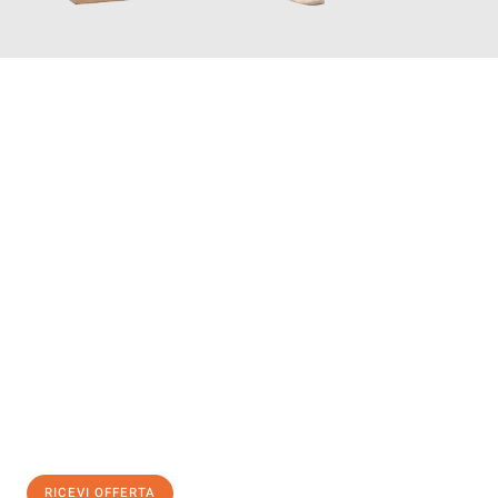
INFORMATI ORA
Scopri con Traslochi Bolzano quanto può essere
facile e senza
stress il tuo trasloco a Bolzano
. Il nostro team di esperti è
pronto ad assicurarti una transizione senza intoppi nella tua
nuova casa.
Ottieni subito
un'offerta non vincolante
e
risparmia € 100:
RICEVI OFFERTA
0299948957