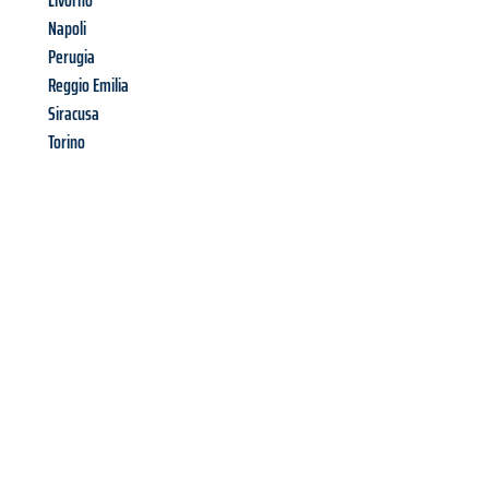
Livorno
Napoli
Perugia
Reggio Emilia
Siracusa
Torino
Richiedi ora la tua
offerta
al
miglior
prezzo !
Inviateci adesso la vostra richiesta non vincolante e
assicuratevi la vostra
offerta di trasloco per le vostre esigenze
a Bolzano
al miglior prezzo! Approfitta dell’occasione per