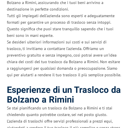
Bolzano a Rimini, assicurando che i tuoi beni arrivino a
destinazione in perfette condizioni.
Tutti gli impiegati dell’azienda sono esperti e adeguatamente
formati per garantire un processo di trasloco senza intoppi.
Questo significa che puoi stare tranquillo sapendo che i tuoi
beni sono in mani esperte.
Se desideri ulteriori informazioni sui costi e sui servizi di
trasloco, ti invitiamo a contattare l’azienda. Offriamo un
preventivo gratuito e senza impegno, così potrai avere un’idea
chiara dei costi del tuo trasloco da Bolzano a Rimini. Non esitare
a raggiungerci per qualsiasi domanda o preoccupazione. Siamo
qui per aiutarti a rendere il tuo trasloco il più semplice possibile.
Esperienze di un Trasloco da
Bolzano a Rimini
Se stai pianificando un trasloco da Bolzano a Rimini e ti stai
chiedendo quanto potrebbe costare, sei nel posto giusto.
L’azienda di traslochi offre servizi professionali a prezzi equi,
aiutandoti a rendere il tuo trasloco il più semplice e senza stress