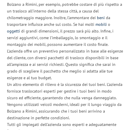
Bolzano a Rimini, per esempio, potrebbe costare di più rispetto a
un trasloco all’interno della stessa città, a causa del
chilometraggio maggiore. Inoltre, l’ammontare dei
beni
da
trasportare influisce anche sul costo. Se hai molti
mobili
o
oggetti
di grandi dimensioni, il prezzo sarà più alto. Infine, i
servizi aggiuntivi, come l’imballaggio, lo smontaggio e il
montaggio dei mobili, possono aumentare il costo finale.
L’azienda offre un preventivo personalizzato in base alle esigenze
del cliente, con diversi pacchetti di trasloco disponibili in base
all’ampiezza e ai servizi richiesti. Questo significa che sarai in
grado di scegliere il pacchetto che meglio si adatta alle tue
esigenze e al tuo budget.
Un altro elemento di rilievo è la sicurezza dei tuoi beni. L’azienda
fornisce traslocatori esperti per gestire i tuoi beni in modo
sicuro ed efficiente, garantendo che nulla venga danneggiato.
Vengono utilizzati veicoli moderni, ideali per il lungo viaggio da
Bolzano a Rimini, assicurando che i tuoi beni arrivino a
destinazione in perfette condizioni.
Tutti gli impiegati dell’azienda sono esperti e adeguatamente