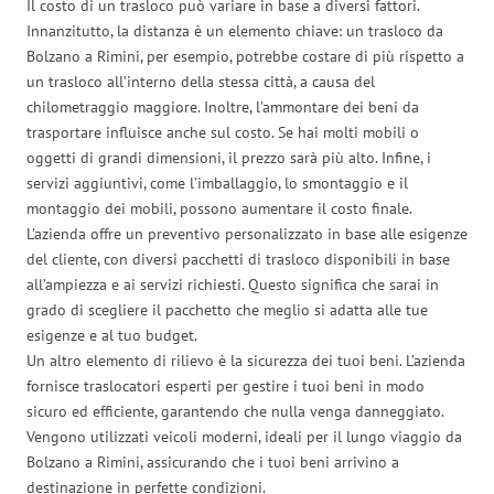
Il costo di un trasloco può variare in base a diversi fattori.
Innanzitutto, la distanza è un elemento chiave: un trasloco da
Bolzano a Rimini, per esempio, potrebbe costare di più rispetto a
un trasloco all’interno della stessa città, a causa del
chilometraggio maggiore. Inoltre, l’ammontare dei beni da
trasportare influisce anche sul costo. Se hai molti mobili o
oggetti di grandi dimensioni, il prezzo sarà più alto. Infine, i
servizi aggiuntivi, come l’imballaggio, lo smontaggio e il
montaggio dei mobili, possono aumentare il costo finale.
L’azienda offre un preventivo personalizzato in base alle esigenze
del cliente, con diversi pacchetti di trasloco disponibili in base
all’ampiezza e ai servizi richiesti. Questo significa che sarai in
grado di scegliere il pacchetto che meglio si adatta alle tue
esigenze e al tuo budget.
Un altro elemento di rilievo è la sicurezza dei tuoi beni. L’azienda
fornisce traslocatori esperti per gestire i tuoi beni in modo
sicuro ed efficiente, garantendo che nulla venga danneggiato.
Vengono utilizzati veicoli moderni, ideali per il lungo viaggio da
Bolzano a Rimini, assicurando che i tuoi beni arrivino a
destinazione in perfette condizioni.