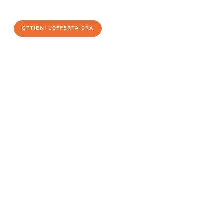
un
trasloco senza stress
e con il massimo comfort:
OTTIENI L'OFFERTA ORA