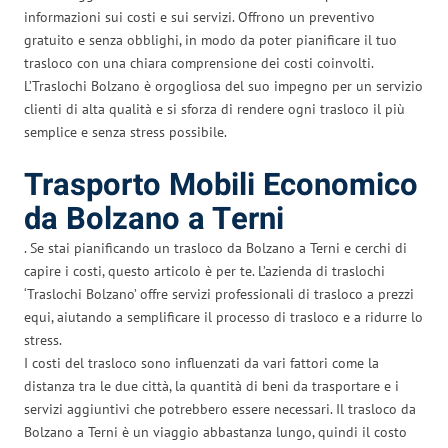
informazioni sui costi e sui servizi. Offrono un preventivo
gratuito e senza obblighi, in modo da poter pianificare il tuo
trasloco con una chiara comprensione dei costi coinvolti.
L’Traslochi Bolzano è orgogliosa del suo impegno per un servizio
clienti di alta qualità e si sforza di rendere ogni trasloco il più
semplice e senza stress possibile.
Trasporto Mobili Economico
da Bolzano a Terni
. Se stai pianificando un trasloco da Bolzano a Terni e cerchi di
capire i costi, questo articolo è per te. L’azienda di traslochi
‘Traslochi Bolzano’ offre servizi professionali di trasloco a prezzi
equi, aiutando a semplificare il processo di trasloco e a ridurre lo
stress.
I costi del trasloco sono influenzati da vari fattori come la
distanza tra le due città, la quantità di beni da trasportare e i
servizi aggiuntivi che potrebbero essere necessari. Il trasloco da
Bolzano a Terni è un viaggio abbastanza lungo, quindi il costo