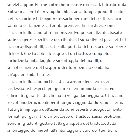
servizi aggiuntivi che potrebbero essere necessari. Il trasloco da
Bolzano a Terni è un viaggio abbastanza lungo, quindi il costo
del trasporto e il tempo necessario per completare il trasloco
saranno certamente fattori da prendere in considerazione.
L’Traslochi Bolzano offre un preventivo personalizzato, basato
sulle esigenze specifiche del cliente. Ci sono diversi pacchetti di
trasloco disponibili, basati sulla portata del trasloco e sui servizi
richiesti. Che tu abbia bisogno di un
trasloco completo
,
includendo imballaggio e smontaggio dei
mobili
, o
semplicemente del trasporto dei tuoi beni, l’azienda ha
un’opzione adatta a te.
L’Traslochi Bolzano mette a disposizione dei clienti dei
professionisti esperti per gestire i beni in modo sicuro ed
efficiente, garantendo che nulla venga danneggiato. Utilizzano
veicoli moderni, ideali per il lungo viaggio da Bolzano a Terni.
Tutti gli impiegati dell’azienda sono esperti e adeguatamente
formati per garantire un processo di trasloco senza problemi.
Sono in grado di gestire tutti gli aspetti del trasloco, dallo
smontaggio dei mobili all’imballaggio sicuro dei tuoi beni.