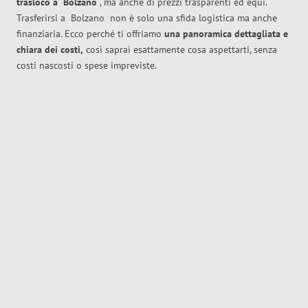
trasloco
a
Bolzano
, ma anche di prezzi trasparenti ed equi.
Trasferirsi a
Bolzano
non è solo una sfida logistica ma anche
finanziaria. Ecco perché ti offriamo
una panoramica dettagliata e
chiara dei costi,
così saprai esattamente cosa aspettarti, senza
costi nascosti o spese impreviste.