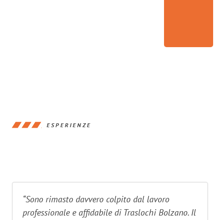
ESPERIENZE
“Sono rimasto davvero colpito dal lavoro
professionale e affidabile di Traslochi Bolzano. Il