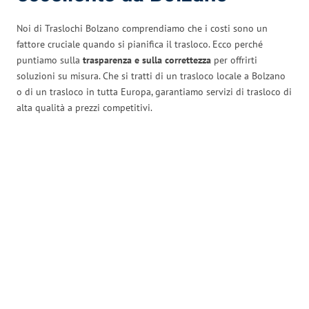
Noi di Traslochi Bolzano comprendiamo che i costi sono un
fattore cruciale quando si pianifica il trasloco. Ecco perché
puntiamo sulla
trasparenza e sulla correttezza
per offrirti
soluzioni su misura. Che si tratti di un trasloco locale a Bolzano
o di un trasloco in tutta Europa, garantiamo servizi di trasloco di
alta qualità a prezzi competitivi.