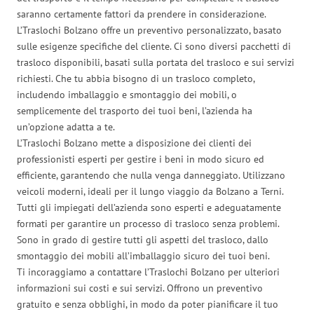
saranno certamente fattori da prendere in considerazione.
L’Traslochi Bolzano offre un preventivo personalizzato, basato
sulle esigenze specifiche del cliente. Ci sono diversi pacchetti di
trasloco disponibili, basati sulla portata del trasloco e sui servizi
richiesti. Che tu abbia bisogno di un trasloco completo,
includendo imballaggio e smontaggio dei mobili, o
semplicemente del trasporto dei tuoi beni, l’azienda ha
un’opzione adatta a te.
L’Traslochi Bolzano mette a disposizione dei clienti dei
professionisti esperti per gestire i beni in modo sicuro ed
efficiente, garantendo che nulla venga danneggiato. Utilizzano
veicoli moderni, ideali per il lungo viaggio da Bolzano a Terni.
Tutti gli impiegati dell’azienda sono esperti e adeguatamente
formati per garantire un processo di trasloco senza problemi.
Sono in grado di gestire tutti gli aspetti del trasloco, dallo
smontaggio dei mobili all’imballaggio sicuro dei tuoi beni.
Ti incoraggiamo a contattare l’Traslochi Bolzano per ulteriori
informazioni sui costi e sui servizi. Offrono un preventivo
gratuito e senza obblighi, in modo da poter pianificare il tuo