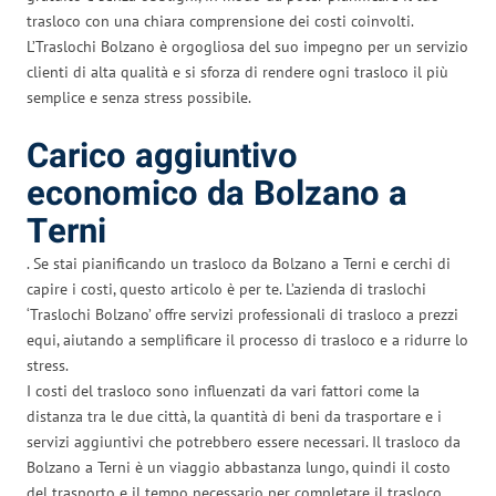
trasloco con una chiara comprensione dei costi coinvolti.
L’Traslochi Bolzano è orgogliosa del suo impegno per un servizio
clienti di alta qualità e si sforza di rendere ogni trasloco il più
semplice e senza stress possibile.
Carico aggiuntivo
economico da Bolzano a
Terni
. Se stai pianificando un trasloco da Bolzano a Terni e cerchi di
capire i costi, questo articolo è per te. L’azienda di traslochi
‘Traslochi Bolzano’ offre servizi professionali di trasloco a prezzi
equi, aiutando a semplificare il processo di trasloco e a ridurre lo
stress.
I costi del trasloco sono influenzati da vari fattori come la
distanza tra le due città, la quantità di beni da trasportare e i
servizi aggiuntivi che potrebbero essere necessari. Il trasloco da
Bolzano a Terni è un viaggio abbastanza lungo, quindi il costo
del trasporto e il tempo necessario per completare il trasloco