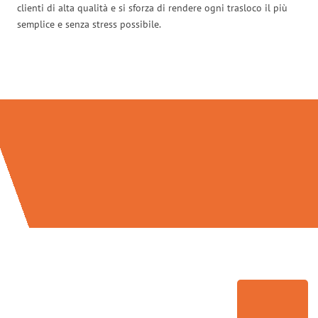
clienti di alta qualità e si sforza di rendere ogni trasloco il più
semplice e senza stress possibile.
Traslochi Bolzano in numeri: