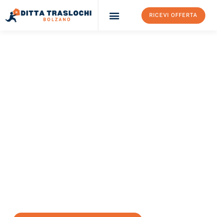
RICEVI OFFERTA
Ditta Traslochi Bolzano
Servizi Traslochi Bolzano
Costi e prezzi
TRASLOCHI BOLZANO
Traslochi Bolzano
Terni
Il tuo trasloco Bolzano Terni può essere così facile! Sperimenta
il nostro
servizio di prima classe
e assicurati i
migliori prezzi in
Bolzano
.
Richiedo ora la tua offerta personalizzata e fai il primo passo
verso un trasloco senza stress a Terni