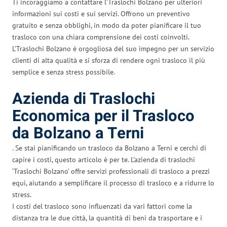
Ti incoraggiamo a contattare l’Traslochi Bolzano per ulteriori
informazioni sui costi e sui servizi. Offrono un preventivo
gratuito e senza obblighi, in modo da poter pianificare il tuo
trasloco con una chiara comprensione dei costi coinvolti.
L’Traslochi Bolzano è orgogliosa del suo impegno per un servizio
clienti di alta qualità e si sforza di rendere ogni trasloco il più
semplice e senza stress possibile.
Azienda di Traslochi
Economica per il Trasloco
da Bolzano a Terni
. Se stai pianificando un trasloco da Bolzano a Terni e cerchi di
capire i costi, questo articolo è per te. L’azienda di traslochi
‘Traslochi Bolzano’ offre servizi professionali di trasloco a prezzi
equi, aiutando a semplificare il processo di trasloco e a ridurre lo
stress.
I costi del trasloco sono influenzati da vari fattori come la
distanza tra le due città, la quantità di beni da trasportare e i