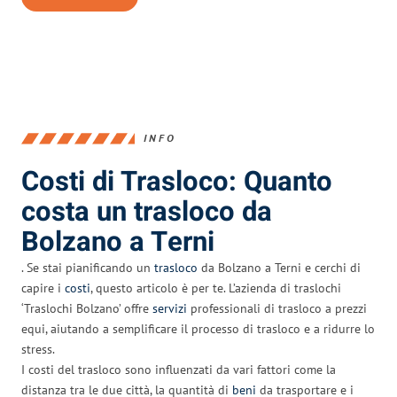
INFO
Costi di Trasloco: Quanto
costa un trasloco da
Bolzano a Terni
. Se stai pianificando un
trasloco
da Bolzano a Terni e cerchi di
capire i
costi
, questo articolo è per te. L’azienda di traslochi
‘Traslochi Bolzano’ offre
servizi
professionali di trasloco a prezzi
equi, aiutando a semplificare il processo di trasloco e a ridurre lo
stress.
I costi del trasloco sono influenzati da vari fattori come la
distanza tra le due città, la quantità di
beni
da trasportare e i