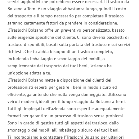
servizi aggiuntivi che potrebbero essere necessari. Il trasloco da
Bolzano a Terni è un viaggio abbastanza lungo, quindi il costo
del trasporto e il tempo necessario per completare il trasloco
saranno certamente fattori da prendere in considerazione.
L’Traslochi Bolzano offre un preventivo personalizzato, basato
sulle esigenze specifiche del cliente. Ci sono diversi pacchetti di
trasloco disponibili, basati sulla portata del trasloco e sui servizi
richiesti. Che tu abbia bisogno di un trasloco completo,
includendo imballaggio e smontaggio dei mobili, o
semplicemente del trasporto dei tuoi beni, l’azienda ha
un’opzione adatta a te.
L’Traslochi Bolzano mette a disposizione dei clienti dei
professionisti esperti per gestire i beni in modo sicuro ed
efficiente, garantendo che nulla venga danneggiato. Utilizzano
veicoli moderni, ideali per il lungo viaggio da Bolzano a Terni.
Tutti gli impiegati dell’azienda sono esperti e adeguatamente
formati per garantire un processo di trasloco senza problemi.
Sono in grado di gestire tutti gli aspetti del trasloco, dallo
smontaggio dei mobili all’imballaggio sicuro dei tuoi beni.
Ti incoraggiamo a contattare l’Traslochi Bolzano per ulteriori