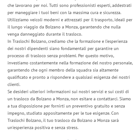
che lavorano per noi. Tutti sono professionisti esperti, addestrati
per maneggiare i tuoi beni con la massima cura e sicurezza.
Utilizziamo veicoli moderni e attrezzati per il trasporto, ideali per
il lungo viaggio da Bolzano a Monza, garantendo che nulla
venga danneggiato durante il trasloco.
In Traslochi Bolzano, crediamo che la formazione e l’esperienza
dei nostri dipendenti siano fondamentali per garantire un
processo di trasloco senza problemi. Per questo motivo,
investiamo costantemente nella formazione del nostro personale,
garantendo che ogni membro della squadra sia altamente
qualificato e pronto a rispondere a qualsiasi esigenza dei nostri
clienti.
Se desideri ulteriori informazioni sui nostri servizi e sui costi di
un trasloco da Bolzano a Monza, non esitare a contattarci. Siamo
a tua disposizione per fornirti un preventivo gratuito e senza
impegno, studiato appositamente per le tue esigenze. Con
Traslochi Bolzano, il tuo trasloco da Bolzano a Monza sarà
un’esperienza positiva e senza stress.