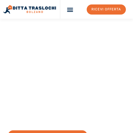
RICEVI OFFERTA
Ditta Traslochi Bolzano
Servizi Traslochi Bolzano
Costi e prezzi
TRASLOCHI BOLZANO
Traslochi Bolzano
Monza
Il tuo trasloco Bolzano Monza può essere così facile! Sperimenta
il nostro
servizio di prima classe
e assicurati i
migliori prezzi in
Bolzano
.
Richiedo ora la tua offerta personalizzata e fai il primo passo
verso un trasloco senza stress a Monza