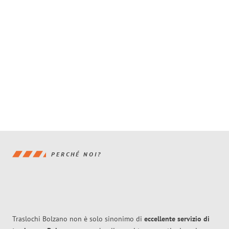
PERCHÉ NOI?
Traslochi Bolzano non è solo sinonimo di
eccellente
servizio di