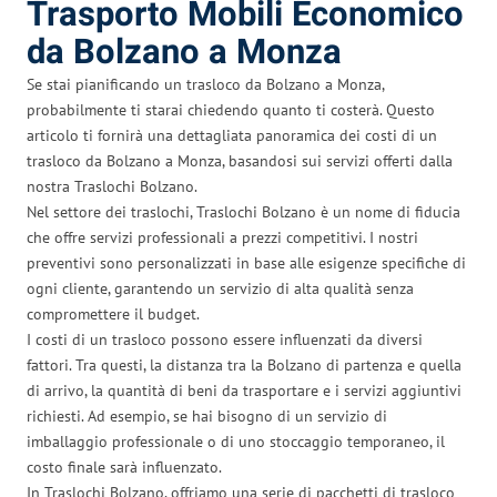
Trasporto Mobili Economico
da Bolzano a Monza
Se stai pianificando un trasloco da Bolzano a Monza,
probabilmente ti starai chiedendo quanto ti costerà. Questo
articolo ti fornirà una dettagliata panoramica dei costi di un
trasloco da Bolzano a Monza, basandosi sui servizi offerti dalla
nostra Traslochi Bolzano.
Nel settore dei traslochi, Traslochi Bolzano è un nome di fiducia
che offre servizi professionali a prezzi competitivi. I nostri
preventivi sono personalizzati in base alle esigenze specifiche di
ogni cliente, garantendo un servizio di alta qualità senza
compromettere il budget.
I costi di un trasloco possono essere influenzati da diversi
fattori. Tra questi, la distanza tra la Bolzano di partenza e quella
di arrivo, la quantità di beni da trasportare e i servizi aggiuntivi
richiesti. Ad esempio, se hai bisogno di un servizio di
imballaggio professionale o di uno stoccaggio temporaneo, il
costo finale sarà influenzato.
In Traslochi Bolzano, offriamo una serie di pacchetti di trasloco