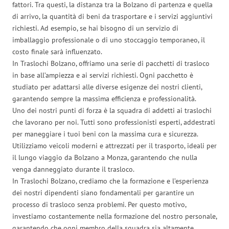
fattori. Tra questi, la distanza tra la Bolzano di partenza e quella
di arrivo, la quantità di beni da trasportare e i servizi aggiuntivi
richiesti. Ad esempio, se hai bisogno di un servizio di
imballaggio professionale o di uno stoccaggio temporaneo, il
costo finale sarà influenzato.
In Traslochi Bolzano, offriamo una serie di pacchetti di trasloco
in base all’ampiezza e ai servizi richiesti. Ogni pacchetto è
studiato per adattarsi alle diverse esigenze dei nostri clienti,
garantendo sempre la massima efficienza e professionalità.
Uno dei nostri punti di forza è la squadra di addetti ai traslochi
che lavorano per noi. Tutti sono professionisti esperti, addestrati
per maneggiare i tuoi beni con la massima cura e sicurezza.
Utilizziamo veicoli moderni e attrezzati per il trasporto, ideali per
il lungo viaggio da Bolzano a Monza, garantendo che nulla
venga danneggiato durante il trasloco.
In Traslochi Bolzano, crediamo che la formazione e l’esperienza
dei nostri dipendenti siano fondamentali per garantire un
processo di trasloco senza problemi. Per questo motivo,
investiamo costantemente nella formazione del nostro personale,
garantendo che ogni membro della squadra sia altamente