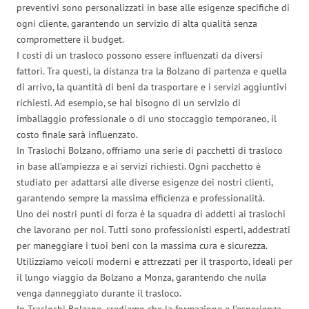
preventivi sono personalizzati in base alle esigenze specifiche di
ogni cliente, garantendo un servizio di alta qualità senza
compromettere il budget.
I costi di un trasloco possono essere influenzati da diversi
fattori. Tra questi, la distanza tra la Bolzano di partenza e quella
di arrivo, la quantità di beni da trasportare e i servizi aggiuntivi
richiesti. Ad esempio, se hai bisogno di un servizio di
imballaggio professionale o di uno stoccaggio temporaneo, il
costo finale sarà influenzato.
In Traslochi Bolzano, offriamo una serie di pacchetti di trasloco
in base all’ampiezza e ai servizi richiesti. Ogni pacchetto è
studiato per adattarsi alle diverse esigenze dei nostri clienti,
garantendo sempre la massima efficienza e professionalità.
Uno dei nostri punti di forza è la squadra di addetti ai traslochi
che lavorano per noi. Tutti sono professionisti esperti, addestrati
per maneggiare i tuoi beni con la massima cura e sicurezza.
Utilizziamo veicoli moderni e attrezzati per il trasporto, ideali per
il lungo viaggio da Bolzano a Monza, garantendo che nulla
venga danneggiato durante il trasloco.
In Traslochi Bolzano, crediamo che la formazione e l’esperienza