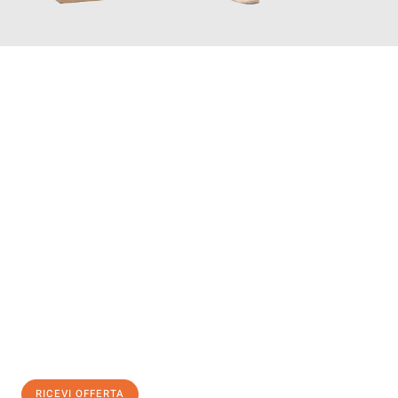
INFORMATI ORA
Scopri con Traslochi Bolzano quanto può essere
facile e senza
stress il tuo trasloco a Bolzano
. Il nostro team di esperti è
pronto ad assicurarti una transizione senza intoppi nella tua
nuova casa.
Ottieni subito
un'offerta non vincolante
e
risparmia € 100:
RICEVI OFFERTA
0299948957