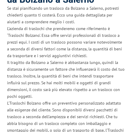
Se stai pianificando un trasloco da Bolzano a Salerno, potresti
chiederti quanto ti costerà. Ecco una guida dettagliata per
aiutarti a comprendere meglio i costi.
L’azienda di traslochi che prenderemo come riferimento è
‘Traslochi Bolzano’. Essa offre servizi professionali di trasloco a
prezzi equi. I costi di un trasloco possono variare notevolmente
a seconda di diversi fattori come la distanza, la quantità di beni
da trasportare e i servizi aggiuntivi richiesti.
Il tragitto da Bolzano a Salerno è abbastanza lungo, quindi la
distanza è sicuramente un fattore che influenzerà il costo del tuo
trasloco. Inoltre, la quantità di beni che intendi trasportare
influirà sul prezzo. Se hai molti mobili e oggetti di grandi
dimensioni, il costo sarà più elevato rispetto a un trasloco con
pochi oggetti.
L’Traslochi Bolzano offre un preventivo personalizzato adattato
alle esigenze del cliente. Sono disponibili diversi pacchetti di
trasloco a seconda dell’ampiezza e dei servizi richiesti. Che tu
abbia bisogno di un trasloco completo con imballaggio e
smontaggio dei mobili, o solo di un trasporto di base, l’Traslochi