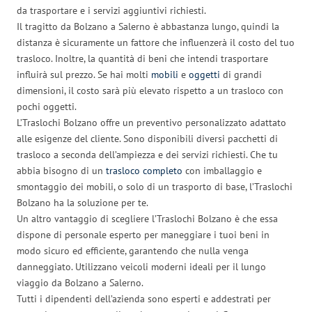
da trasportare e i servizi aggiuntivi richiesti.
Il tragitto da Bolzano a Salerno è abbastanza lungo, quindi la
distanza è sicuramente un fattore che influenzerà il costo del tuo
trasloco. Inoltre, la quantità di beni che intendi trasportare
influirà sul prezzo. Se hai molti
mobili
e
oggetti
di grandi
dimensioni, il costo sarà più elevato rispetto a un trasloco con
pochi oggetti.
L’Traslochi Bolzano offre un preventivo personalizzato adattato
alle esigenze del cliente. Sono disponibili diversi pacchetti di
trasloco a seconda dell’ampiezza e dei servizi richiesti. Che tu
abbia bisogno di un
trasloco completo
con imballaggio e
smontaggio dei mobili, o solo di un trasporto di base, l’Traslochi
Bolzano ha la soluzione per te.
Un altro vantaggio di scegliere l’Traslochi Bolzano è che essa
dispone di personale esperto per maneggiare i tuoi beni in
modo sicuro ed efficiente, garantendo che nulla venga
danneggiato. Utilizzano veicoli moderni ideali per il lungo
viaggio da Bolzano a Salerno.
Tutti i dipendenti dell’azienda sono esperti e addestrati per