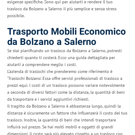
esigenze specifiche. Sono qui per aiutarti e rendere il tuo
trasloco da Bolzano a Salerno il più semplice e senza stress
possibile.
Trasporto Mobili Economico
da Bolzano a Salerno
Se stai pianificando un trasloco da Bolzano a Salerno, potresti
chiederti quanto ti costerà. Ecco una guida dettagliata per
aiutarti a comprendere meglio i costi.
L’azienda di traslochi che prenderemo come riferimento è
‘Traslochi Bolzano’. Essa offre servizi professionali di trasloco a
prezzi equi. I costi di un trasloco possono variare notevolmente
a seconda di diversi fattori come la distanza, la quantità di beni
da trasportare e i servizi aggiuntivi richiesti.
Il tragitto da Bolzano a Salerno è abbastanza lungo, quindi la
distanza è sicuramente un fattore che influenzerà il costo del tuo
trasloco. Inoltre, la quantità di beni che intendi trasportare
influirà sul prezzo. Se hai molti mobili e oggetti di grandi
dimensioni, il costo sarà più elevato rispetto a un trasloco con