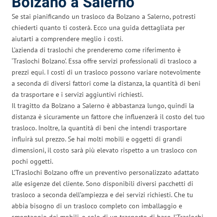
Bolzano a Salerno
Se stai pianificando un trasloco da Bolzano a Salerno, potresti
chiederti quanto ti costerà. Ecco una guida dettagliata per
aiutarti a comprendere meglio i costi.
L’azienda di traslochi che prenderemo come riferimento è
‘Traslochi Bolzano’. Essa offre servizi professionali di trasloco a
prezzi equi. I costi di un trasloco possono variare notevolmente
a seconda di diversi fattori come la distanza, la quantità di beni
da trasportare e i servizi aggiuntivi richiesti.
Il tragitto da Bolzano a Salerno è abbastanza lungo, quindi la
distanza è sicuramente un fattore che influenzerà il costo del tuo
trasloco. Inoltre, la quantità di beni che intendi trasportare
influirà sul prezzo. Se hai molti mobili e oggetti di grandi
dimensioni, il costo sarà più elevato rispetto a un trasloco con
pochi oggetti.
L’Traslochi Bolzano offre un preventivo personalizzato adattato
alle esigenze del cliente. Sono disponibili diversi pacchetti di
trasloco a seconda dell’ampiezza e dei servizi richiesti. Che tu
abbia bisogno di un trasloco completo con imballaggio e
smontaggio dei mobili, o solo di un trasporto di base, l’Traslochi