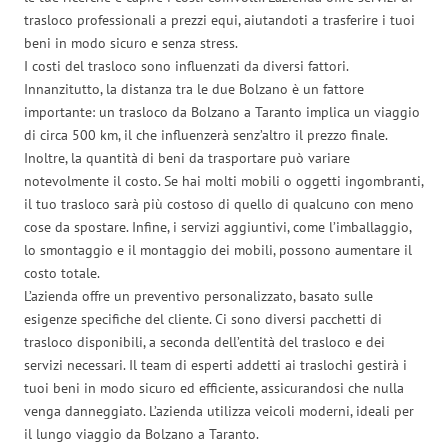
trasloco professionali a prezzi equi, aiutandoti a trasferire i tuoi
beni in modo sicuro e senza stress.
I costi del trasloco sono influenzati da diversi fattori.
Innanzitutto, la distanza tra le due Bolzano è un fattore
importante: un trasloco da Bolzano a Taranto implica un viaggio
di circa 500 km, il che influenzerà senz’altro il prezzo finale.
Inoltre, la quantità di beni da trasportare può variare
notevolmente il costo. Se hai molti mobili o oggetti ingombranti,
il tuo trasloco sarà più costoso di quello di qualcuno con meno
cose da spostare. Infine, i servizi aggiuntivi, come l’imballaggio,
lo smontaggio e il montaggio dei mobili, possono aumentare il
costo totale.
L’azienda offre un preventivo personalizzato, basato sulle
esigenze specifiche del cliente. Ci sono diversi pacchetti di
trasloco disponibili, a seconda dell’entità del trasloco e dei
servizi necessari. Il team di esperti addetti ai traslochi gestirà i
tuoi beni in modo sicuro ed efficiente, assicurandosi che nulla
venga danneggiato. L’azienda utilizza veicoli moderni, ideali per
il lungo viaggio da Bolzano a Taranto.