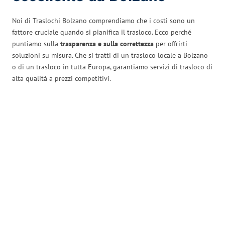
Noi di Traslochi Bolzano comprendiamo che i costi sono un
fattore cruciale quando si pianifica il trasloco. Ecco perché
puntiamo sulla
trasparenza e sulla correttezza
per offrirti
soluzioni su misura. Che si tratti di un trasloco locale a Bolzano
o di un trasloco in tutta Europa, garantiamo servizi di trasloco di
alta qualità a prezzi competitivi.