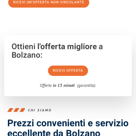
RICEVI UN'OFFERTA NON VINCOLANTE
100% non vincolante – Risposta garantita entro 15 minuti.
Ottieni
l'offerta migliore
a
Bolzano:
RICEVI OFFERTA
Offerta
in 15 minuti
(garantita).
CHI SIAMO
Prezzi convenienti e servizio
eccellente da Bolzano