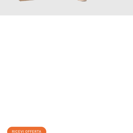
INFORMATI ORA
Scopri con Traslochi Bolzano quanto può essere
facile e senza
stress il tuo trasloco a Bolzano
. Il nostro team di esperti è
pronto ad assicurarti una transizione senza intoppi nella tua
nuova casa.
Ottieni subito
un'offerta non vincolante
e
risparmia € 100:
RICEVI OFFERTA
0299948957