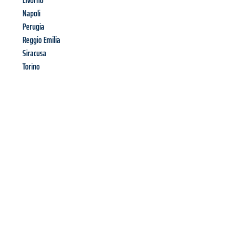
Livorno
Napoli
Perugia
Reggio Emilia
Siracusa
Torino
Richiedi ora la tua
offerta
al
miglior
prezzo !
Inviateci adesso la vostra richiesta non vincolante e
assicuratevi la vostra
offerta di trasloco per le vostre esigenze
a Bolzano
al miglior prezzo! Approfitta dell’occasione per