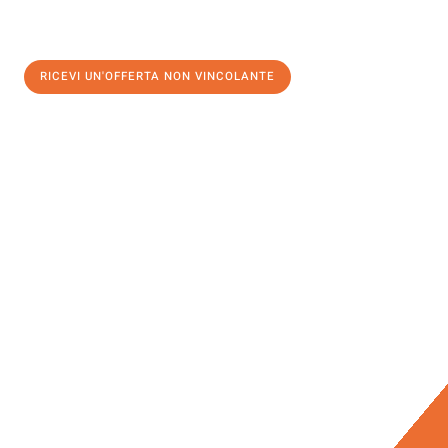
RICEVI UN'OFFERTA NON VINCOLANTE