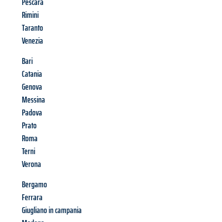
Pescara
Rimini
Taranto
Venezia
Bari
Catania
Genova
Messina
Padova
Prato
Roma
Terni
Verona
Bergamo
Ferrara
Giugliano in campania