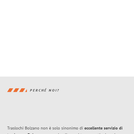
PERCHÉ NOI?
Traslochi Bolzano non è solo sinonimo di
eccellente
servizio di