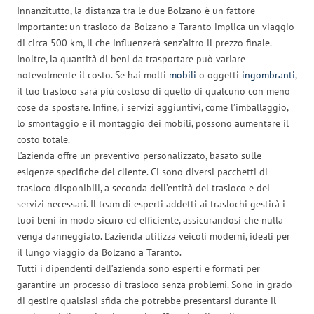
Innanzitutto, la distanza tra le due Bolzano è un fattore
importante: un trasloco da Bolzano a Taranto implica un viaggio
di circa 500 km, il che influenzerà senz’altro il prezzo finale.
Inoltre, la quantità di beni da trasportare può variare
notevolmente il costo. Se hai molti
mobili
o oggetti
ingombranti
,
il tuo trasloco sarà più costoso di quello di qualcuno con meno
cose da spostare. Infine, i servizi aggiuntivi, come l’imballaggio,
lo smontaggio e il montaggio dei mobili, possono aumentare il
costo totale.
L’azienda offre un preventivo personalizzato, basato sulle
esigenze specifiche del cliente. Ci sono diversi pacchetti di
trasloco disponibili, a seconda dell’entità del trasloco e dei
servizi necessari. Il team di esperti addetti ai traslochi gestirà i
tuoi beni in modo sicuro ed efficiente, assicurandosi che nulla
venga danneggiato. L’azienda utilizza veicoli moderni, ideali per
il lungo viaggio da Bolzano a Taranto.
Tutti i dipendenti dell’azienda sono esperti e formati per
garantire un processo di trasloco senza problemi. Sono in grado
di gestire qualsiasi sfida che potrebbe presentarsi durante il