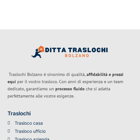
Traslochi Bolzano è sinonimo di qualità,
affidabilità e prezzi
equi
per il vostro trasloco. Con anni di esperienza e un team
dedicato, garantiamo un
processo fluido
che si adatta
perfettamente alle vostre esigenze.
Traslochi
Trasloco casa
Trasloco ufficio
Trasloco azienda