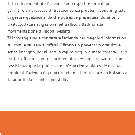
Tutti i dipendenti dell’azienda sono esperti e formati per
garantire un processo di trasloco senza problemi. Sono in grado
di gestire qualsiasi sfida che potrebbe presentarsi durante il
trasloco, dalla navigazione nel traffico cittadino alla
movimentazione di mobili pesanti.
Ti incoraggiamo a contattare l’azienda per maggiori informazioni
sui costi e sui servizi offerti. Offrono un preventivo gratuito e
senza impegno, per aiutarti a capire meglio quanto costerà il tuo
trasloco. Ricorda, un trasloco non deve essere stressante – con
l’assistenza giusta, può essere un’esperienza piacevole e senza
problemi. L’azienda è qui per rendere il tuo trasloco da Bolzano a
Taranto il più semplice possibile.
Traslochi Bolzano in numeri: