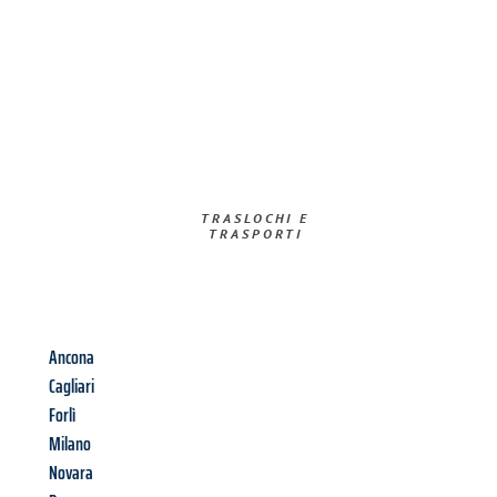
TRASLOCHI E
TRASPORTI​
Ancona
Cagliari
Forlì
Milano
Novara