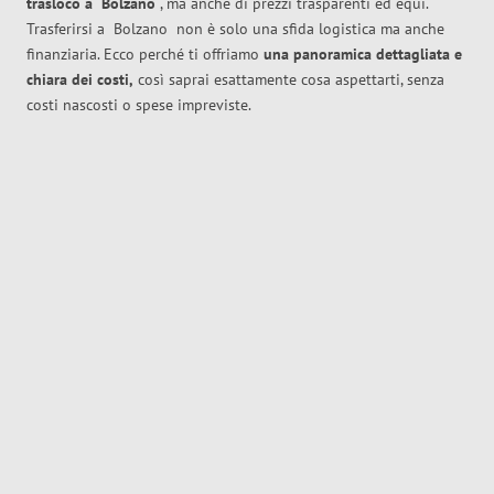
trasloco
a
Bolzano
, ma anche di prezzi trasparenti ed equi.
Trasferirsi a
Bolzano
non è solo una sfida logistica ma anche
finanziaria. Ecco perché ti offriamo
una panoramica dettagliata e
chiara dei costi,
così saprai esattamente cosa aspettarti, senza
costi nascosti o spese impreviste.