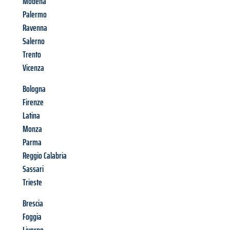
Modena
Palermo
Ravenna
Salerno
Trento
Vicenza
Bologna
Firenze
Latina
Monza
Parma
Reggio Calabria
Sassari
Trieste
Brescia
Foggia