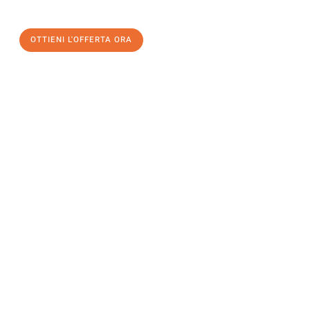
un
trasloco senza stress
e con il massimo comfort:
OTTIENI L'OFFERTA ORA