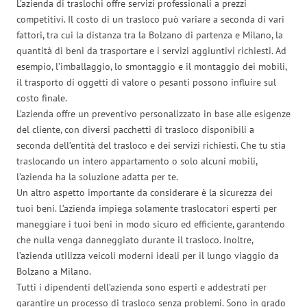
L’azienda di traslochi offre servizi professionali a prezzi
competitivi. Il costo di un trasloco può variare a seconda di vari
fattori, tra cui la distanza tra la Bolzano di partenza e Milano, la
quantità di beni da trasportare e i servizi aggiuntivi richiesti. Ad
esempio, l’imballaggio, lo smontaggio e il montaggio dei mobili,
il trasporto di oggetti di valore o pesanti possono influire sul
costo finale.
L’azienda offre un preventivo personalizzato in base alle esigenze
del cliente, con diversi pacchetti di trasloco disponibili a
seconda dell’entità del trasloco e dei servizi richiesti. Che tu stia
traslocando un intero appartamento o solo alcuni mobili,
l’azienda ha la soluzione adatta per te.
Un altro aspetto importante da considerare è la sicurezza dei
tuoi beni. L’azienda impiega solamente traslocatori esperti per
maneggiare i tuoi beni in modo sicuro ed efficiente, garantendo
che nulla venga danneggiato durante il trasloco. Inoltre,
l’azienda utilizza veicoli moderni ideali per il lungo viaggio da
Bolzano a Milano.
Tutti i dipendenti dell’azienda sono esperti e addestrati per
garantire un processo di trasloco senza problemi. Sono in grado