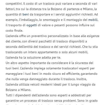
competitivi. Il costo di un trasloco può variare a seconda di vari
fattori, tra cui la distanza tra la Bolzano di partenza e Milano, la
quantità di
beni
da trasportare e i servizi aggiuntivi richiesti. Ad
esempio, l’imballaggio, lo smontaggio e il montaggio dei
mobili
,
il trasporto di
oggetti
di valore o pesanti possono influire sul
costo finale.
L’azienda offre un preventivo personalizzato in base alle esigenze
del cliente, con diversi pacchetti di trasloco disponibili a
seconda dell’entità del trasloco e dei servizi richiesti. Che tu stia
traslocando un intero appartamento o solo alcuni mobili,
l’azienda ha la soluzione adatta per te.
Un altro aspetto importante da considerare è la sicurezza dei
tuoi beni. L’azienda impiega solamente traslocatori esperti per
maneggiare i tuoi beni in modo sicuro ed efficiente, garantendo
che nulla venga danneggiato durante il trasloco. Inoltre,
l’azienda utilizza veicoli moderni ideali per il lungo viaggio da
Bolzano a Milano.
Tutti i dipendenti dell’azienda sono esperti e addestrati per
garantire un processo di trasloco senza problemi. Sono in grado