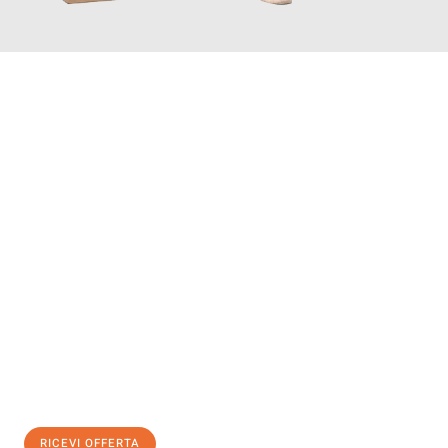
INFORMATI ORA
Scopri con Traslochi Bolzano quanto può essere
facile e senza
stress il tuo trasloco a Bolzano
. Il nostro team di esperti è
pronto ad assicurarti una transizione senza intoppi nella tua
nuova casa.
Ottieni subito
un'offerta non vincolante
e
risparmia € 100:
RICEVI OFFERTA
0299948957