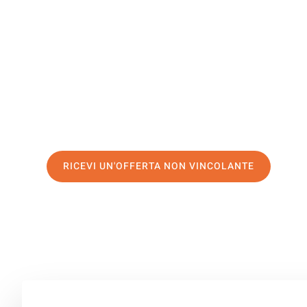
Alicante
Il tuo trasloco Bolzano Alicante può essere così facile! 
servizio di prima classe
e assicurati i
migliori prezzi in
Richiedo ora la tua offerta personalizzata e fai il prim
trasloco senza stress a Alicante
RICEVI UN'OFFERTA NON VINCOLANTE
100% non vincolante – Risposta garantita entro 15 minuti.