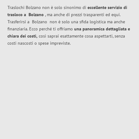
Traslochi Bolzano non è solo sinonimo di
eccellente
servizio di
trasloco
a
Bolzano
, ma anche di prezzi trasparenti ed equi.
Trasferirsi a
Bolzano
non è solo una sfida logistica ma anche
finanziaria. Ecco perché ti offriamo
una panoramica dettagliata e
chiara dei costi,
così saprai esattamente cosa aspettarti, senza
costi nascosti o spese impreviste.