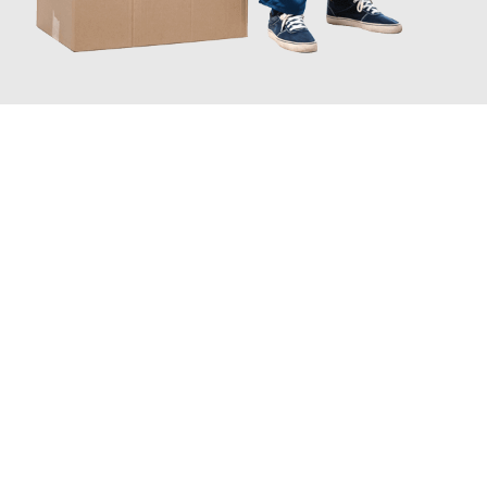
INFORMATI ORA
Scopri con Traslochi Bolzano quanto può essere
facile e senza
stress il tuo trasloco a Bolzano
. Il nostro team di esperti è
pronto ad assicurarti una transizione senza intoppi nella tua
nuova casa.
Ottieni subito
un'offerta non vincolante
e
risparmia € 100: