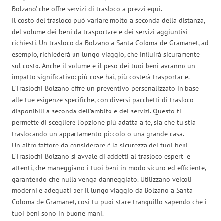
Bolzano’, che offre servizi di trasloco a prezzi equi.
Il costo del trasloco può variare molto a seconda della distanza,
del volume dei beni da trasportare e dei servizi aggiuntivi
richiesti. Un trasloco da Bolzano a Santa Coloma de Gramanet, ad
esempio, richiederà un lungo viaggio, che influirà sicuramente
sul costo. Anche il volume e il peso dei tuoi beni avranno un
impatto significativo: più cose hai, più costerà trasportarle.
L’Traslochi Bolzano offre un preventivo personalizzato in base
alle tue esigenze specifiche, con diversi pacchetti di trasloco
disponibili a seconda dell’ambito e dei servizi. Questo ti
permette di scegliere l’opzione più adatta a te, sia che tu stia
traslocando un appartamento piccolo o una grande casa.
Un altro fattore da considerare è la sicurezza dei tuoi beni.
L’Traslochi Bolzano si avvale di addetti al trasloco esperti e
attenti, che maneggiano i tuoi beni in modo sicuro ed efficiente,
garantendo che nulla venga danneggiato. Utilizzano veicoli
moderni e adeguati per il lungo viaggio da Bolzano a Santa
Coloma de Gramanet, così tu puoi stare tranquillo sapendo che i
tuoi beni sono in buone mani.