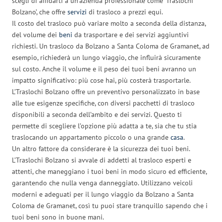
scegli di affidarti a un’azienda professionale come ‘Traslochi
Bolzano’, che offre
servizi
di trasloco a prezzi equi.
Il costo del trasloco può variare molto a seconda della distanza,
del volume dei
beni
da trasportare e dei servizi aggiuntivi
richiesti. Un trasloco da Bolzano a Santa Coloma de Gramanet, ad
esempio, richiederà un lungo viaggio, che influirà sicuramente
sul costo. Anche il volume e il peso dei tuoi beni avranno un
impatto significativo: più cose hai, più costerà trasportarle.
L’Traslochi Bolzano offre un preventivo personalizzato in base
alle tue esigenze specifiche, con diversi pacchetti di trasloco
disponibili a seconda dell’ambito e dei servizi. Questo ti
permette di scegliere l’opzione più adatta a te, sia che tu stia
traslocando un appartamento piccolo o una grande
casa
.
Un altro fattore da considerare è la sicurezza dei tuoi beni.
L’Traslochi Bolzano si avvale di addetti al trasloco esperti e
attenti, che maneggiano i tuoi beni in modo sicuro ed efficiente,
garantendo che nulla venga danneggiato. Utilizzano veicoli
moderni e adeguati per il lungo viaggio da Bolzano a Santa
Coloma de Gramanet, così tu puoi stare tranquillo sapendo che i
tuoi beni sono in buone mani.