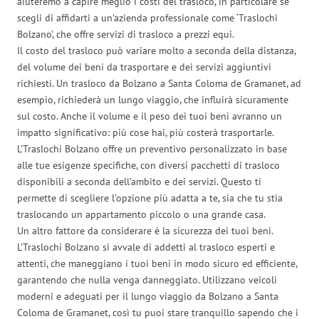
aiuteremo a capire meglio i costi del trasloco, in particolare se
scegli di affidarti a un’azienda professionale come ‘Traslochi
Bolzano’, che offre servizi di trasloco a prezzi equi.
Il costo del trasloco può variare molto a seconda della distanza,
del volume dei beni da trasportare e dei servizi aggiuntivi
richiesti. Un trasloco da Bolzano a Santa Coloma de Gramanet, ad
esempio, richiederà un lungo viaggio, che influirà sicuramente
sul costo. Anche il volume e il peso dei tuoi beni avranno un
impatto significativo: più cose hai, più costerà trasportarle.
L’Traslochi Bolzano offre un preventivo personalizzato in base
alle tue esigenze specifiche, con diversi pacchetti di trasloco
disponibili a seconda dell’ambito e dei servizi. Questo ti
permette di scegliere l’opzione più adatta a te, sia che tu stia
traslocando un appartamento piccolo o una grande casa.
Un altro fattore da considerare è la sicurezza dei tuoi beni.
L’Traslochi Bolzano si avvale di addetti al trasloco esperti e
attenti, che maneggiano i tuoi beni in modo sicuro ed efficiente,
garantendo che nulla venga danneggiato. Utilizzano veicoli
moderni e adeguati per il lungo viaggio da Bolzano a Santa
Coloma de Gramanet, così tu puoi stare tranquillo sapendo che i