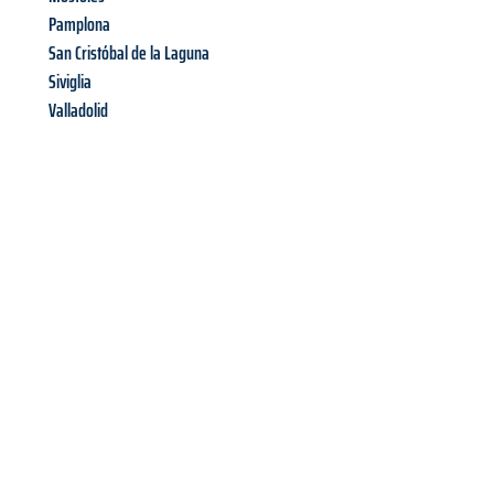
Pamplona
San Cristóbal de la Laguna
Siviglia
Valladolid
Richiedi ora la tua
offerta
al
miglior
prezzo !
Inviateci adesso la vostra richiesta non vincolante e
assicuratevi la vostra
offerta di trasloco per le vostre esigenze
a Bolzano
al miglior prezzo! Approfitta dell’occasione per
un
trasloco senza stress
e con il massimo comfort: