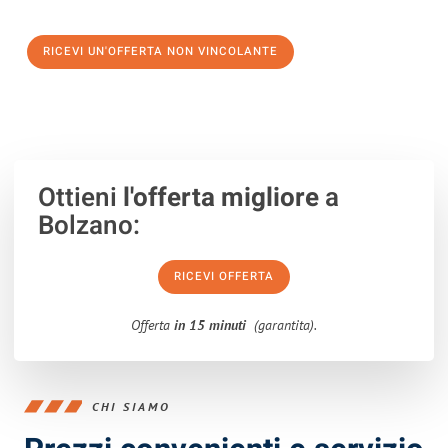
verso un trasloco senza stress a Santa Coloma de Gramanet
RICEVI UN'OFFERTA NON VINCOLANTE
100% non vincolante – Risposta garantita entro 15 minuti.
Ottieni
l'offerta migliore
a
Bolzano:
RICEVI OFFERTA
Offerta
in 15 minuti
(garantita).
CHI SIAMO