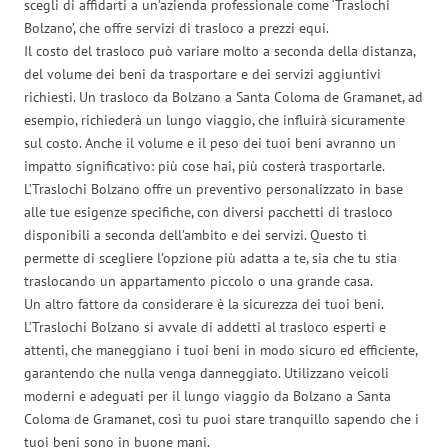
scegli di affidarti a un’azienda professionale come ‘Traslochi
Bolzano’, che offre servizi di trasloco a prezzi equi.
Il costo del trasloco può variare molto a seconda della distanza,
del volume dei beni da trasportare e dei servizi aggiuntivi
richiesti. Un trasloco da Bolzano a Santa Coloma de Gramanet, ad
esempio, richiederà un lungo viaggio, che influirà sicuramente
sul costo. Anche il volume e il peso dei tuoi beni avranno un
impatto significativo: più cose hai, più costerà trasportarle.
L’Traslochi Bolzano offre un preventivo personalizzato in base
alle tue esigenze specifiche, con diversi pacchetti di trasloco
disponibili a seconda dell’ambito e dei servizi. Questo ti
permette di scegliere l’opzione più adatta a te, sia che tu stia
traslocando un appartamento piccolo o una grande casa.
Un altro fattore da considerare è la sicurezza dei tuoi beni.
L’Traslochi Bolzano si avvale di addetti al trasloco esperti e
attenti, che maneggiano i tuoi beni in modo sicuro ed efficiente,
garantendo che nulla venga danneggiato. Utilizzano veicoli
moderni e adeguati per il lungo viaggio da Bolzano a Santa
Coloma de Gramanet, così tu puoi stare tranquillo sapendo che i
tuoi beni sono in buone mani.