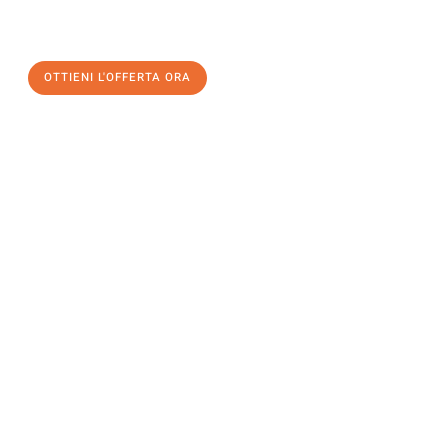
a Bolzano
al miglior prezzo! Approfitta dell’occasione per
un
trasloco senza stress
e con il massimo comfort:
OTTIENI L'OFFERTA ORA