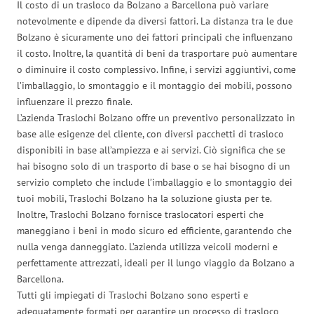
Il costo di un trasloco da Bolzano a Barcellona può variare
notevolmente e dipende da diversi fattori. La distanza tra le due
Bolzano è sicuramente uno dei fattori principali che influenzano
il costo. Inoltre, la quantità di beni da trasportare può aumentare
o diminuire il costo complessivo. Infine, i servizi aggiuntivi, come
l’imballaggio, lo smontaggio e il montaggio dei mobili, possono
influenzare il prezzo finale.
L’azienda Traslochi Bolzano offre un preventivo personalizzato in
base alle esigenze del cliente, con diversi pacchetti di trasloco
disponibili in base all’ampiezza e ai servizi. Ciò significa che se
hai bisogno solo di un trasporto di base o se hai bisogno di un
servizio completo che include l’imballaggio e lo smontaggio dei
tuoi mobili, Traslochi Bolzano ha la soluzione giusta per te.
Inoltre, Traslochi Bolzano fornisce traslocatori esperti che
maneggiano i beni in modo sicuro ed efficiente, garantendo che
nulla venga danneggiato. L’azienda utilizza veicoli moderni e
perfettamente attrezzati, ideali per il lungo viaggio da Bolzano a
Barcellona.
Tutti gli impiegati di Traslochi Bolzano sono esperti e
adeguatamente formati per garantire un processo di trasloco