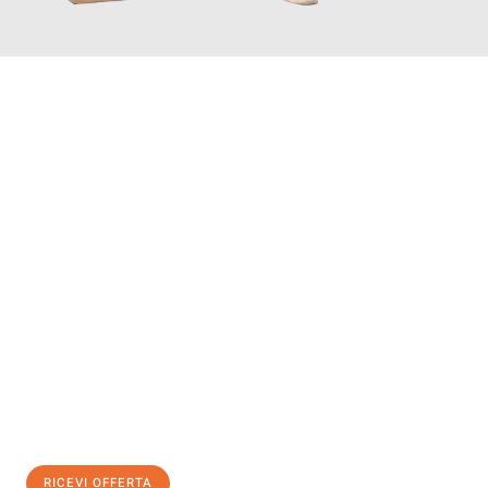
INFORMATI ORA
Scopri con Traslochi Bolzano quanto può essere
facile e senza
stress il tuo trasloco a Bolzano
. Il nostro team di esperti è
pronto ad assicurarti una transizione senza intoppi nella tua
nuova casa.
Ottieni subito
un'offerta non vincolante
e
risparmia € 100:
RICEVI OFFERTA
0299948957