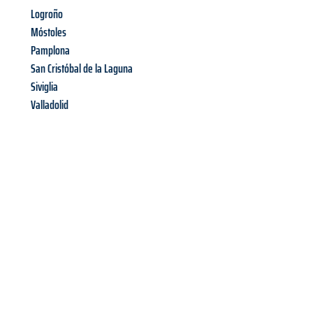
Logroño
Móstoles
Pamplona
San Cristóbal de la Laguna
Siviglia
Valladolid
Richiedi ora la tua
offerta
al
miglior
prezzo !
Inviateci adesso la vostra richiesta non vincolante e
assicuratevi la vostra
offerta di trasloco per le vostre esigenze