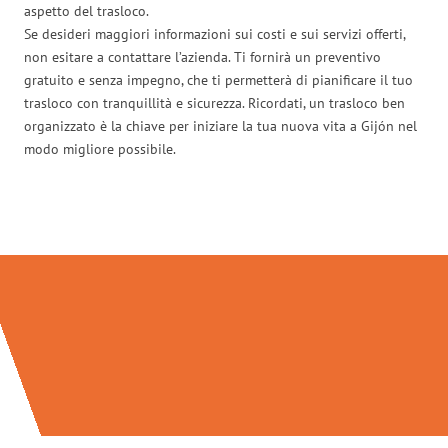
aspetto del trasloco.
Se desideri maggiori informazioni sui costi e sui servizi offerti,
non esitare a contattare l’azienda. Ti fornirà un preventivo
gratuito e senza impegno, che ti permetterà di pianificare il tuo
trasloco con tranquillità e sicurezza. Ricordati, un trasloco ben
organizzato è la chiave per iniziare la tua nuova vita a Gijón nel
modo migliore possibile.
Traslochi Bolzano in numeri: