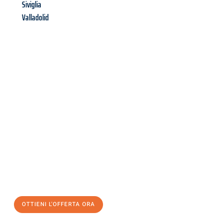
Siviglia
Valladolid
Richiedi ora la tua
offerta
al
miglior
prezzo !
Inviateci adesso la vostra richiesta non vincolante e
assicuratevi la vostra
offerta di trasloco per le vostre esigenze
a Bolzano
al miglior prezzo! Approfitta dell’occasione per
un
trasloco senza stress
e con il massimo comfort:
OTTIENI L'OFFERTA ORA