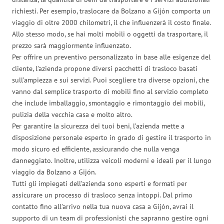
richiesti. Per esempio, traslocare da Bolzano a Gijón comporta un
viaggio di oltre 2000 chilometri, il che influenzerà il costo finale.
Allo stesso modo, se hai molti mobili o oggetti da trasportare, il
prezzo sarà maggiormente influenzato.
Per offrire un preventivo personalizzato in base alle esigenze del
cliente, l’azienda propone diversi pacchetti di trasloco basati
sull’ampiezza e sui servizi. Puoi scegliere tra diverse opzioni, che
vanno dal semplice trasporto di mobili fino al servizio completo
che include imballaggio, smontaggio e rimontaggio dei mobili,
pulizia della vecchia casa e molto altro.
Per garantire la sicurezza dei tuoi beni, l’azienda mette a
disposizione personale esperto in grado di gestire il trasporto in
modo sicuro ed efficiente, assicurando che nulla venga
danneggiato. Inoltre, utilizza veicoli moderni e ideali per il lungo
viaggio da Bolzano a Gijón.
Tutti gli impiegati dell’azienda sono esperti e formati per
assicurare un processo di trasloco senza intoppi. Dal primo
contatto fino all’arrivo nella tua nuova casa a Gijón, avrai il
supporto di un team di professionisti che sapranno gestire ogni