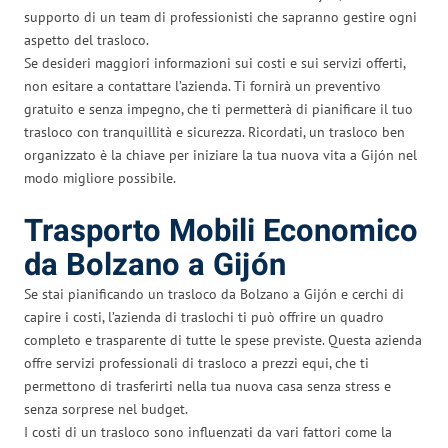
supporto di un team di professionisti che sapranno gestire ogni
aspetto del trasloco.
Se desideri maggiori informazioni sui costi e sui servizi offerti,
non esitare a contattare l’azienda. Ti fornirà un preventivo
gratuito e senza impegno, che ti permetterà di pianificare il tuo
trasloco con tranquillità e sicurezza. Ricordati, un trasloco ben
organizzato è la chiave per iniziare la tua nuova vita a Gijón nel
modo migliore possibile.
Trasporto Mobili Economico
da Bolzano a Gijón
Se stai pianificando un trasloco da Bolzano a Gijón e cerchi di
capire i costi, l’azienda di traslochi ti può offrire un quadro
completo e trasparente di tutte le spese previste. Questa azienda
offre servizi professionali di trasloco a prezzi equi, che ti
permettono di trasferirti nella tua nuova casa senza stress e
senza sorprese nel budget.
I costi di un trasloco sono influenzati da vari fattori come la