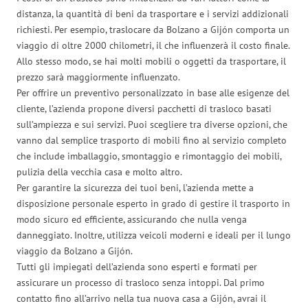
distanza, la quantità di beni da trasportare e i servizi addizionali
richiesti. Per esempio, traslocare da Bolzano a Gijón comporta un
viaggio di oltre 2000 chilometri, il che influenzerà il costo finale.
Allo stesso modo, se hai molti mobili o oggetti da trasportare, il
prezzo sarà maggiormente influenzato.
Per offrire un preventivo personalizzato in base alle esigenze del
cliente, l’azienda propone diversi pacchetti di trasloco basati
sull’ampiezza e sui servizi. Puoi scegliere tra diverse opzioni, che
vanno dal semplice trasporto di mobili fino al servizio completo
che include imballaggio, smontaggio e rimontaggio dei mobili,
pulizia della vecchia casa e molto altro.
Per garantire la sicurezza dei tuoi beni, l’azienda mette a
disposizione personale esperto in grado di gestire il trasporto in
modo sicuro ed efficiente, assicurando che nulla venga
danneggiato. Inoltre, utilizza veicoli moderni e ideali per il lungo
viaggio da Bolzano a Gijón.
Tutti gli impiegati dell’azienda sono esperti e formati per
assicurare un processo di trasloco senza intoppi. Dal primo
contatto fino all’arrivo nella tua nuova casa a Gijón, avrai il