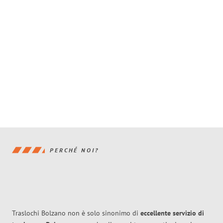
PERCHÉ NOI?
Traslochi Bolzano non è solo sinonimo di
eccellente
servizio di