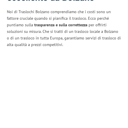
Noi di Traslochi Bolzano comprendiamo che i costi sono un
fattore cruciale quando si pianifica il trasloco. Ecco perché
puntiamo sulla
trasparenza e sulla correttezza
per offrirti
soluzioni su misura. Che si tratti di un trasloco locale a Bolzano
o di un trasloco in tutta Europa, garantiamo servizi di trasloco di
alta qualità a prezzi competitivi.