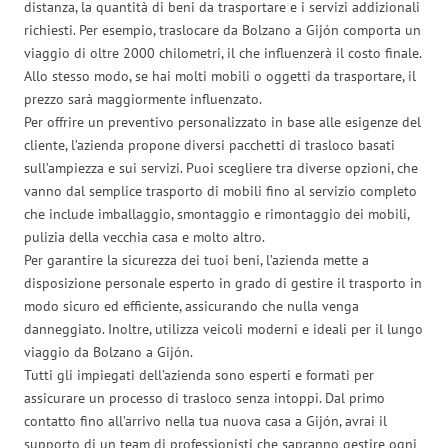
distanza, la quantità di beni da trasportare e i servizi addizionali
richiesti. Per esempio, traslocare da Bolzano a Gijón comporta un
viaggio di oltre 2000 chilometri, il che influenzerà il costo finale.
Allo stesso modo, se hai molti mobili o oggetti da trasportare, il
prezzo sarà maggiormente influenzato.
Per offrire un preventivo personalizzato in base alle esigenze del
cliente, l’azienda propone diversi pacchetti di trasloco basati
sull’ampiezza e sui servizi. Puoi scegliere tra diverse opzioni, che
vanno dal semplice trasporto di mobili fino al servizio completo
che include imballaggio, smontaggio e rimontaggio dei mobili,
pulizia della vecchia casa e molto altro.
Per garantire la sicurezza dei tuoi beni, l’azienda mette a
disposizione personale esperto in grado di gestire il trasporto in
modo sicuro ed efficiente, assicurando che nulla venga
danneggiato. Inoltre, utilizza veicoli moderni e ideali per il lungo
viaggio da Bolzano a Gijón.
Tutti gli impiegati dell’azienda sono esperti e formati per
assicurare un processo di trasloco senza intoppi. Dal primo
contatto fino all’arrivo nella tua nuova casa a Gijón, avrai il
supporto di un team di professionisti che sapranno gestire ogni