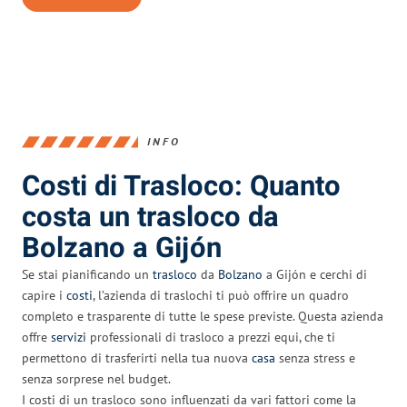
INFO
Costi di Trasloco: Quanto
costa un trasloco da
Bolzano a Gijón
Se stai pianificando un
trasloco
da
Bolzano
a Gijón e cerchi di
capire i
costi
, l’azienda di traslochi ti può offrire un quadro
completo e trasparente di tutte le spese previste. Questa azienda
offre
servizi
professionali di trasloco a prezzi equi, che ti
permettono di trasferirti nella tua nuova
casa
senza stress e
senza sorprese nel budget.
I costi di un trasloco sono influenzati da vari fattori come la