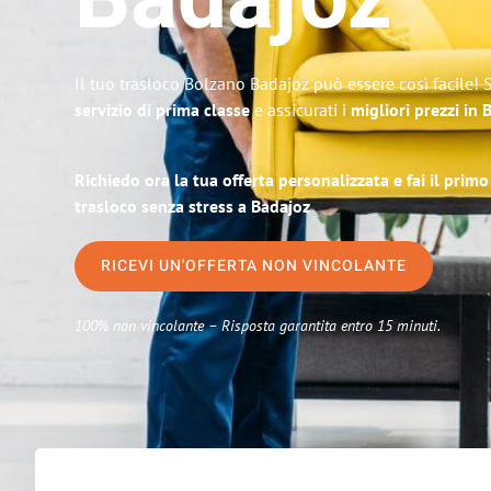
Badajoz
Il tuo trasloco Bolzano Badajoz può essere così facile! 
servizio di prima classe
e assicurati i
migliori prezzi in
Richiedo ora la tua offerta personalizzata e fai il prim
trasloco senza stress a Badajoz
RICEVI UN'OFFERTA NON VINCOLANTE
100% non vincolante – Risposta garantita entro 15 minuti.