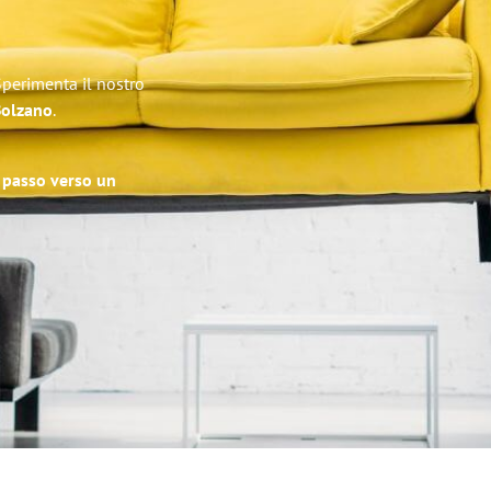
Sperimenta il nostro
 Bolzano
.
o passo verso un