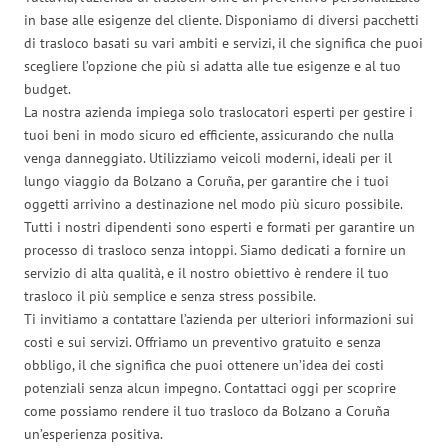
in base alle esigenze del cliente. Disponiamo di diversi pacchetti
di trasloco basati su vari ambiti e servizi, il che significa che puoi
scegliere l’opzione che più si adatta alle tue esigenze e al tuo
budget.
La nostra azienda impiega solo traslocatori esperti per gestire i
tuoi beni in modo sicuro ed efficiente, assicurando che nulla
venga danneggiato. Utilizziamo veicoli moderni, ideali per il
lungo viaggio da Bolzano a Coruña, per garantire che i tuoi
oggetti arrivino a destinazione nel modo più sicuro possibile.
Tutti i nostri dipendenti sono esperti e formati per garantire un
processo di trasloco senza intoppi. Siamo dedicati a fornire un
servizio di alta qualità, e il nostro obiettivo è rendere il tuo
trasloco il più semplice e senza stress possibile.
Ti invitiamo a contattare l’azienda per ulteriori informazioni sui
costi e sui servizi. Offriamo un preventivo gratuito e senza
obbligo, il che significa che puoi ottenere un’idea dei costi
potenziali senza alcun impegno. Contattaci oggi per scoprire
come possiamo rendere il tuo trasloco da Bolzano a Coruña
un’esperienza positiva.