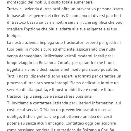
montaggio dei mobili, il costo totale aumenterà.
Tuttavia, l’azienda di traslochi offre un preventivo personalizzato
in base alle esigenze del cliente. Disponiamo di diversi pacchetti
di trasloco basati su vari ambiti e servizi, il che significa che puoi
scegliere l’opzione che più si adatta alle tue esigenze e al tuo
budget.
La nostra azienda impiega solo traslocatori esperti per gestire i
tuoi beni in modo sicuro ed efficiente, assicurando che nulla
venga danneggiato. Utilizziamo veicoli moderni, ideali per il
lungo viaggio da Bolzano a Coruña, per garantire che i tuoi
oggetti arrivino a destinazione nel modo più sicuro possibile.
Tutti i nostri dipendenti sono esperti e formati per garantire un
processo di trasloco senza intoppi. Siamo dedicati a fornire un
servizio di alta qualità, e il nostro obiettivo è rendere il tuo
trasloco il più semplice e senza stress possibile.
Ti invitiamo a contattare l’azienda per ulteriori informazioni sui
costi e sui servizi. Offriamo un preventivo gratuito e senza
obbligo, il che significa che puoi ottenere un’idea dei costi
potenziali senza alcun impegno. Contattaci oggi per scoprire
come possiamo rendere il tuo trasloco da Bolzano a Coruña