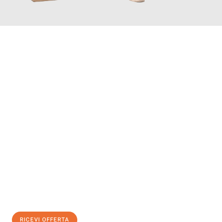
INFORMATI ORA
Scopri con Traslochi Bolzano quanto può essere
facile e senza
stress il tuo trasloco a Bolzano
. Il nostro team di esperti è
pronto ad assicurarti una transizione senza intoppi nella tua
nuova casa.
Ottieni subito
un'offerta non vincolante
e
risparmia € 100:
RICEVI OFFERTA
0299948957