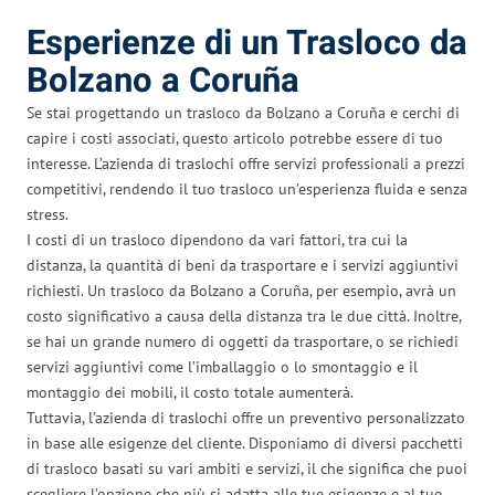
Esperienze di un Trasloco da
Bolzano a Coruña
Se stai progettando un trasloco da Bolzano a Coruña e cerchi di
capire i costi associati, questo articolo potrebbe essere di tuo
interesse. L’azienda di traslochi offre servizi professionali a prezzi
competitivi, rendendo il tuo trasloco un’esperienza fluida e senza
stress.
I costi di un trasloco dipendono da vari fattori, tra cui la
distanza, la quantità di beni da trasportare e i servizi aggiuntivi
richiesti. Un trasloco da Bolzano a Coruña, per esempio, avrà un
costo significativo a causa della distanza tra le due città. Inoltre,
se hai un grande numero di oggetti da trasportare, o se richiedi
servizi aggiuntivi come l’imballaggio o lo smontaggio e il
montaggio dei mobili, il costo totale aumenterà.
Tuttavia, l’azienda di traslochi offre un preventivo personalizzato
in base alle esigenze del cliente. Disponiamo di diversi pacchetti
di trasloco basati su vari ambiti e servizi, il che significa che puoi
scegliere l’opzione che più si adatta alle tue esigenze e al tuo