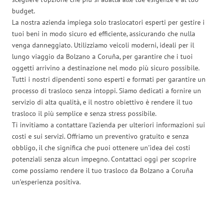
budget.
La nostra azienda impiega solo traslocatori esperti per gestire i
tuoi beni in modo sicuro ed efficiente, assicurando che nulla
venga danneggiato. Utilizziamo veicoli moderni, ideali per il
lungo viaggio da Bolzano a Coruña, per garantire che i tuoi
oggetti arrivino a destinazione nel modo più sicuro possibile.
Tutti i nostri dipendenti sono esperti e formati per garantire un
processo di trasloco senza intoppi. Siamo dedicati a fornire un
servizio di alta qualità, e il nostro obiettivo è rendere il tuo
trasloco il più semplice e senza stress possibile.
Ti invitiamo a contattare l’azienda per ulteriori informazioni sui
costi e sui servizi. Offriamo un preventivo gratuito e senza
obbligo, il che significa che puoi ottenere un’idea dei costi
potenziali senza alcun impegno. Contattaci oggi per scoprire
come possiamo rendere il tuo trasloco da Bolzano a Coruña
un’esperienza positiva.
Traslochi Bolzano in numeri: