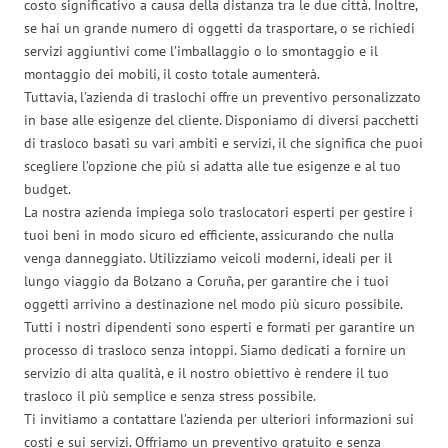
costo significativo a causa della distanza tra le due città. Inoltre,
se hai un grande numero di oggetti da trasportare, o se richiedi
servizi aggiuntivi come l’imballaggio o lo smontaggio e il
montaggio dei mobili, il costo totale aumenterà.
Tuttavia, l’azienda di traslochi offre un preventivo personalizzato
in base alle esigenze del cliente. Disponiamo di diversi pacchetti
di trasloco basati su vari ambiti e servizi, il che significa che puoi
scegliere l’opzione che più si adatta alle tue esigenze e al tuo
budget.
La nostra azienda impiega solo traslocatori esperti per gestire i
tuoi beni in modo sicuro ed efficiente, assicurando che nulla
venga danneggiato. Utilizziamo veicoli moderni, ideali per il
lungo viaggio da Bolzano a Coruña, per garantire che i tuoi
oggetti arrivino a destinazione nel modo più sicuro possibile.
Tutti i nostri dipendenti sono esperti e formati per garantire un
processo di trasloco senza intoppi. Siamo dedicati a fornire un
servizio di alta qualità, e il nostro obiettivo è rendere il tuo
trasloco il più semplice e senza stress possibile.
Ti invitiamo a contattare l’azienda per ulteriori informazioni sui
costi e sui servizi. Offriamo un preventivo gratuito e senza