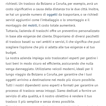
richiesti. Un trasloco da Bolzano a Coruña, per esempio, avrà un
costo significativo a causa della distanza tra le due città. Inoltre,
se hai un grande numero di
oggetti
da trasportare, o se richiedi
servizi aggiuntivi come l’imballaggio o lo smontaggio e il
montaggio dei
mobili
, il costo totale aumenterà.
Tuttavia, l’azienda di traslochi offre un preventivo personalizzato
in base alle esigenze del cliente. Disponiamo di diversi pacchetti
di trasloco basati su vari ambiti e servizi, il che significa che puoi
scegliere l’opzione che più si adatta alle tue esigenze e al tuo
budget.
La nostra azienda impiega solo traslocatori esperti per gestire i
tuoi beni in modo sicuro ed efficiente, assicurando che nulla
venga danneggiato. Utilizziamo veicoli moderni, ideali per il
lungo viaggio da Bolzano a Coruña, per garantire che i tuoi
oggetti arrivino a destinazione nel modo più sicuro possibile.
Tutti i nostri dipendenti sono esperti e formati per garantire un
processo di trasloco senza intoppi. Siamo dedicati a fornire un
servizio di alta qualità, e il nostro obiettivo è rendere il tuo
trasloco il più semplice e senza stress possibile.