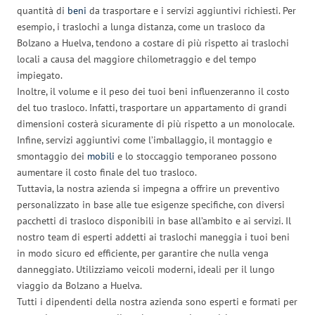
quantità di
beni
da trasportare e i servizi aggiuntivi richiesti. Per
esempio, i traslochi a lunga distanza, come un trasloco da
Bolzano a Huelva, tendono a costare di più rispetto ai traslochi
locali a causa del maggiore chilometraggio e del tempo
impiegato.
Inoltre, il volume e il peso dei tuoi beni influenzeranno il costo
del tuo trasloco. Infatti, trasportare un appartamento di grandi
dimensioni costerà sicuramente di più rispetto a un monolocale.
Infine, servizi aggiuntivi come l’imballaggio, il montaggio e
smontaggio dei
mobili
e lo stoccaggio temporaneo possono
aumentare il costo finale del tuo trasloco.
Tuttavia, la nostra azienda si impegna a offrire un preventivo
personalizzato in base alle tue esigenze specifiche, con diversi
pacchetti di trasloco disponibili in base all’ambito e ai servizi. Il
nostro team di esperti addetti ai traslochi maneggia i tuoi beni
in modo sicuro ed efficiente, per garantire che nulla venga
danneggiato. Utilizziamo veicoli moderni, ideali per il lungo
viaggio da Bolzano a Huelva.
Tutti i dipendenti della nostra azienda sono esperti e formati per