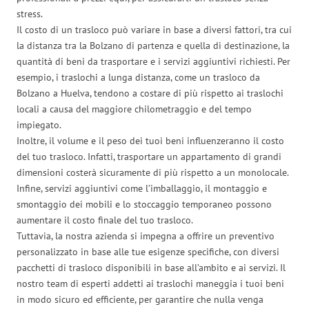
stress.
Il costo di un trasloco può variare in base a diversi fattori, tra cui
la distanza tra la Bolzano di partenza e quella di destinazione, la
quantità di beni da trasportare e i servizi aggiuntivi richiesti. Per
esempio, i traslochi a lunga distanza, come un trasloco da
Bolzano a Huelva, tendono a costare di più rispetto ai traslochi
locali a causa del maggiore chilometraggio e del tempo
impiegato.
Inoltre, il volume e il peso dei tuoi beni influenzeranno il costo
del tuo trasloco. Infatti, trasportare un appartamento di grandi
dimensioni costerà sicuramente di più rispetto a un monolocale.
Infine, servizi aggiuntivi come l’imballaggio, il montaggio e
smontaggio dei mobili e lo stoccaggio temporaneo possono
aumentare il costo finale del tuo trasloco.
Tuttavia, la nostra azienda si impegna a offrire un preventivo
personalizzato in base alle tue esigenze specifiche, con diversi
pacchetti di trasloco disponibili in base all’ambito e ai servizi. Il
nostro team di esperti addetti ai traslochi maneggia i tuoi beni
in modo sicuro ed efficiente, per garantire che nulla venga