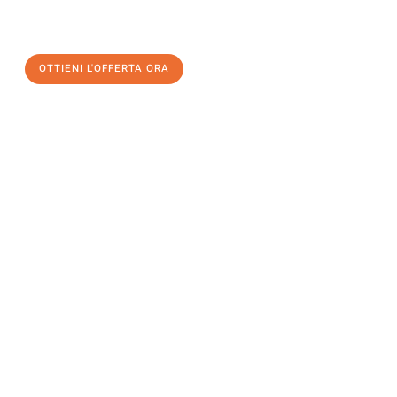
a Bolzano
al miglior prezzo! Approfitta dell’occasione per
un
trasloco senza stress
e con il massimo comfort:
OTTIENI L'OFFERTA ORA