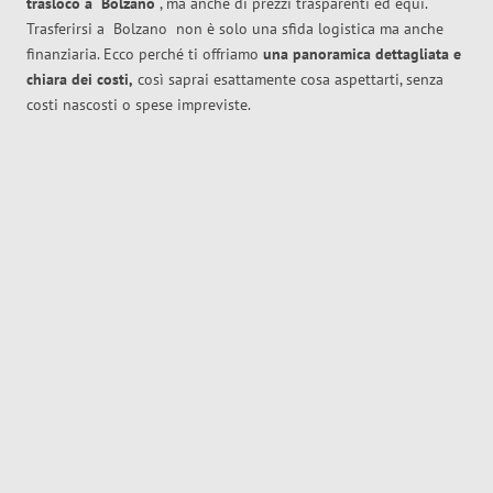
trasloco
a
Bolzano
, ma anche di prezzi trasparenti ed equi.
Trasferirsi a
Bolzano
non è solo una sfida logistica ma anche
finanziaria. Ecco perché ti offriamo
una panoramica dettagliata e
chiara dei costi,
così saprai esattamente cosa aspettarti, senza
costi nascosti o spese impreviste.