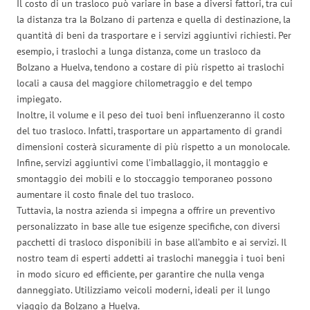
Il costo di un trasloco può variare in base a diversi fattori, tra cui
la distanza tra la Bolzano di partenza e quella di destinazione, la
quantità di beni da trasportare e i servizi aggiuntivi richiesti. Per
esempio, i traslochi a lunga distanza, come un trasloco da
Bolzano a Huelva, tendono a costare di più rispetto ai traslochi
locali a causa del maggiore chilometraggio e del tempo
impiegato.
Inoltre, il volume e il peso dei tuoi beni influenzeranno il costo
del tuo trasloco. Infatti, trasportare un appartamento di grandi
dimensioni costerà sicuramente di più rispetto a un monolocale.
Infine, servizi aggiuntivi come l’imballaggio, il montaggio e
smontaggio dei mobili e lo stoccaggio temporaneo possono
aumentare il costo finale del tuo trasloco.
Tuttavia, la nostra azienda si impegna a offrire un preventivo
personalizzato in base alle tue esigenze specifiche, con diversi
pacchetti di trasloco disponibili in base all’ambito e ai servizi. Il
nostro team di esperti addetti ai traslochi maneggia i tuoi beni
in modo sicuro ed efficiente, per garantire che nulla venga
danneggiato. Utilizziamo veicoli moderni, ideali per il lungo
viaggio da Bolzano a Huelva.