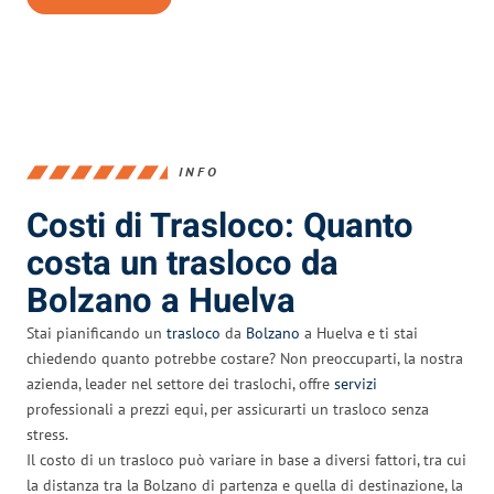
INFO
Costi di Trasloco: Quanto
costa un trasloco da
Bolzano a Huelva
Stai pianificando un
trasloco
da
Bolzano
a Huelva e ti stai
chiedendo quanto potrebbe costare? Non preoccuparti, la nostra
azienda, leader nel settore dei traslochi, offre
servizi
professionali a prezzi equi, per assicurarti un trasloco senza
stress.
Il costo di un trasloco può variare in base a diversi fattori, tra cui
la distanza tra la Bolzano di partenza e quella di destinazione, la