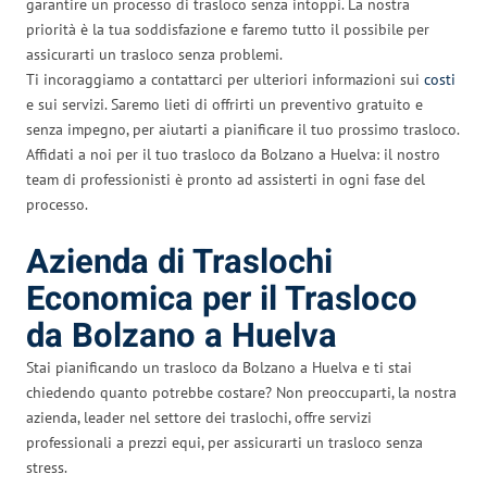
garantire un processo di trasloco senza intoppi. La nostra
priorità è la tua soddisfazione e faremo tutto il possibile per
assicurarti un trasloco senza problemi.
Ti incoraggiamo a contattarci per ulteriori informazioni sui
costi
e sui servizi. Saremo lieti di offrirti un preventivo gratuito e
senza impegno, per aiutarti a pianificare il tuo prossimo trasloco.
Affidati a noi per il tuo trasloco da Bolzano a Huelva: il nostro
team di professionisti è pronto ad assisterti in ogni fase del
processo.
Azienda di Traslochi
Economica per il Trasloco
da Bolzano a Huelva
Stai pianificando un trasloco da Bolzano a Huelva e ti stai
chiedendo quanto potrebbe costare? Non preoccuparti, la nostra
azienda, leader nel settore dei traslochi, offre servizi
professionali a prezzi equi, per assicurarti un trasloco senza
stress.