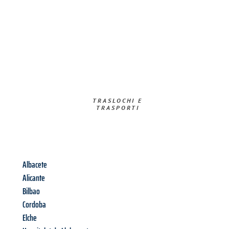
TRASLOCHI E
TRASPORTI​
Albacete
Alicante
Bilbao
Cordoba
Elche