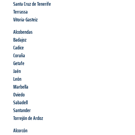
Santa Cruz de Tenerife
Terrassa
Vitoria-Gasteiz
Alcobendas
Badajoz
Cadice
Coruña
Getafe
Jaén
León
Marbella
Oviedo
Sabadell
Santander
Torrejón de Ardoz
Alcorcón