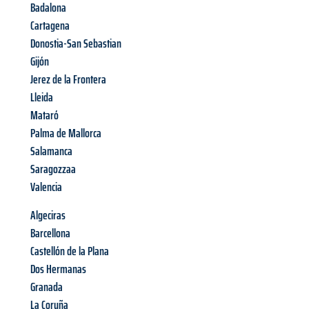
Badalona
Cartagena
Donostia-San Sebastian
Gijón
Jerez de la Frontera
Lleida
Mataró
Palma de Mallorca
Salamanca
Saragozzaa
Valencia
Algeciras
Barcellona
Castellón de la Plana
Dos Hermanas
Granada
La Coruña