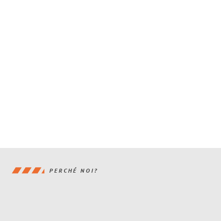
PERCHÉ NOI?