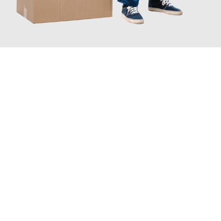
INFORMATI ORA
Scopri con Traslochi Bolzano quanto può essere
facile e senza
stress il tuo trasloco a Bolzano
. Il nostro team di esperti è
pronto ad assicurarti una transizione senza intoppi nella tua
nuova casa.
Ottieni subito
un'offerta non vincolante
e
risparmia € 100: