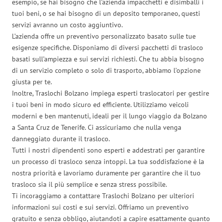
esempio, se hai bisogno che l’azienda impacchetti e disimballi i
tuoi beni, o se hai bisogno di un deposito temporaneo, questi
servizi avranno un costo aggiuntivo.
L’azienda offre un preventivo personalizzato basato sulle tue
esigenze specifiche. Disponiamo di diversi pacchetti di trasloco
basati sull’ampiezza e sui servizi richiesti. Che tu abbia bisogno
di un servizio completo o solo di trasporto, abbiamo l’opzione
giusta per te.
Inoltre, Traslochi Bolzano impiega esperti traslocatori per gestire
i tuoi beni in modo sicuro ed efficiente. Utilizziamo veicoli
moderni e ben mantenuti, ideali per il lungo viaggio da Bolzano
a Santa Cruz de Tenerife. Ci assicuriamo che nulla venga
danneggiato durante il trasloco.
Tutti i nostri dipendenti sono esperti e addestrati per garantire
un processo di trasloco senza intoppi. La tua soddisfazione è la
nostra priorità e lavoriamo duramente per garantire che il tuo
trasloco sia il più semplice e senza stress possibile.
Ti incoraggiamo a contattare Traslochi Bolzano per ulteriori
informazioni sui costi e sui servizi. Offriamo un preventivo
gratuito e senza obbligo, aiutandoti a capire esattamente quanto