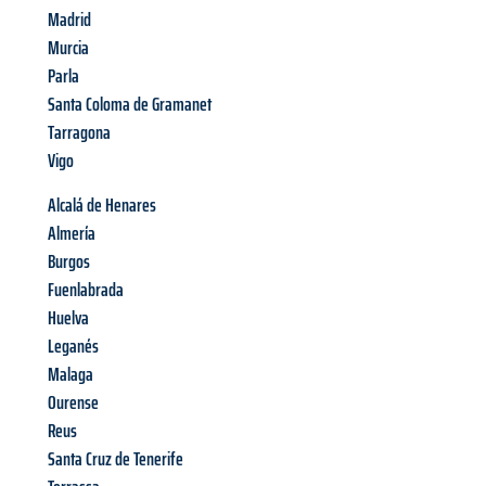
Madrid
Murcia
Parla
Santa Coloma de Gramanet
Tarragona
Vigo
Alcalá de Henares
Almería
Burgos
Fuenlabrada
Huelva
Leganés
Malaga
Ourense
Reus
Santa Cruz de Tenerife