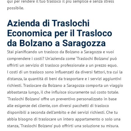
qui per rendere il tuo trasloco il più semplice e senza stress
possibile.
Azienda di Traslochi
Economica per il Trasloco
da Bolzano a Saragozza
Stai pianificando un trasloco da Bolzano a Saragozza e vuoi
comprendere i costi? Un’azienda come ‘Traslochi Bolzano’ può
offrirti un servizio di trasloco professionale a un prezzo equo.
I costi di un trasloco sono influenzati da diversi fattori, tra cui la
distanza, la quantità di beni da trasportare e i servizi aggiuntivi
richiesti. Traslocare da Bolzano a Saragozza comporta un viaggio
abbastanza lungo, il che influisce sicuramente sul costo totale.
‘Traslochi Bolzano’ offre un preventivo personalizzato in base
alle esigenze del cliente, con diversi pacchetti di trasloco
disponibili a seconda dell’ambito e dei servizi richiesti. Che tu
abbia bisogno di traslocare un intero appartamento o solo una
stanza, ‘Traslochi Bolzano’ può offrirti una soluzione su misura.