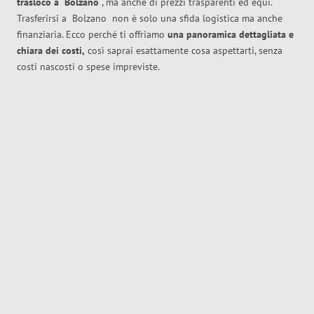
trasloco
a
Bolzano
, ma anche di prezzi trasparenti ed equi.
Trasferirsi a
Bolzano
non è solo una sfida logistica ma anche
finanziaria. Ecco perché ti offriamo
una panoramica dettagliata e
chiara dei costi,
così saprai esattamente cosa aspettarti, senza
costi nascosti o spese impreviste.