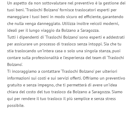
Un aspetto da non sottovalutare nel preventivo è la gestione dei
tuoi beni. ‘Traslochi Bolzano’ fornisce traslocatori esperti per
maneggiare i tuoi beni in modo sicuro ed efficiente, garantendo
che nulla venga danneggiato. Utilizza inoltre veicoli moderni,
ideali per il lungo viaggio da Bolzano a Saragozza.
Tutti i dipendenti di ‘Traslochi Bolzano’ sono esperti e addestrati
per assicurare un processo di trasloco senza intoppi. Sia che tu
stia traslocando un’intera casa o solo una singola stanza, puoi
contare sulla professionalità e l’esperienza del team di ‘Traslochi
Bolzano’.
Ti incoraggiamo a contattare ‘Traslochi Bolzano’ per ulteriori
informazioni sui costi e sui servizi offerti. Offriamo un preventivo
gratuito e senza impegno, che ti permetterà di avere un’idea
chiara del costo del tuo trasloco da Bolzano a Saragozza. Siamo
qui per rendere il tuo trasloco il più semplice e senza stress
possibile.
Traslochi Bolzano in numeri: