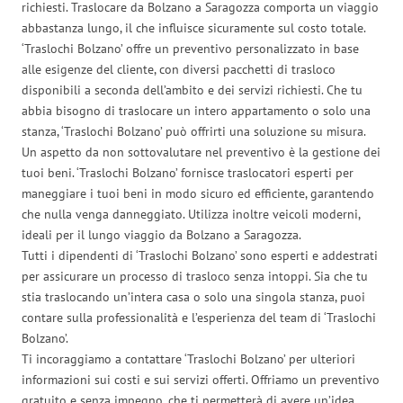
richiesti. Traslocare da Bolzano a Saragozza comporta un viaggio
abbastanza lungo, il che influisce sicuramente sul costo totale.
‘Traslochi Bolzano’ offre un preventivo personalizzato in base
alle esigenze del cliente, con diversi pacchetti di trasloco
disponibili a seconda dell’ambito e dei servizi richiesti. Che tu
abbia bisogno di traslocare un intero appartamento o solo una
stanza, ‘Traslochi Bolzano’ può offrirti una soluzione su misura.
Un aspetto da non sottovalutare nel preventivo è la gestione dei
tuoi beni. ‘Traslochi Bolzano’ fornisce traslocatori esperti per
maneggiare i tuoi beni in modo sicuro ed efficiente, garantendo
che nulla venga danneggiato. Utilizza inoltre veicoli moderni,
ideali per il lungo viaggio da Bolzano a Saragozza.
Tutti i dipendenti di ‘Traslochi Bolzano’ sono esperti e addestrati
per assicurare un processo di trasloco senza intoppi. Sia che tu
stia traslocando un’intera casa o solo una singola stanza, puoi
contare sulla professionalità e l’esperienza del team di ‘Traslochi
Bolzano’.
Ti incoraggiamo a contattare ‘Traslochi Bolzano’ per ulteriori
informazioni sui costi e sui servizi offerti. Offriamo un preventivo
gratuito e senza impegno, che ti permetterà di avere un’idea