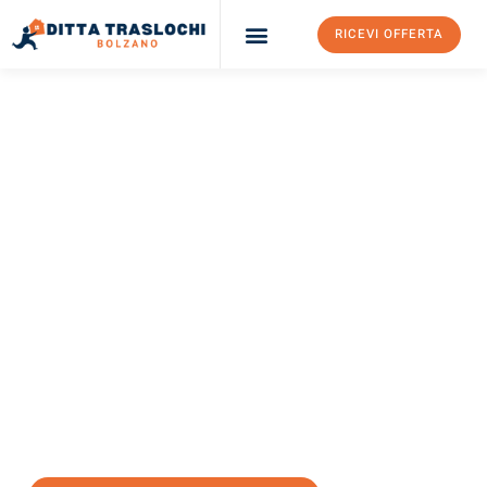
RICEVI OFFERTA
Ditta Traslochi Bolzano
Servizi Traslochi Bolzano
Costi e prezzi
TRASLOCHI BOLZANO
Traslochi Bolzano
Saragozza
Il tuo trasloco Bolzano Saragozza può essere così facile!
Sperimenta il nostro
servizio di prima classe
e assicurati i
migliori prezzi in Bolzano
.
Richiedo ora la tua offerta personalizzata e fai il primo passo
verso un trasloco senza stress a Saragozza