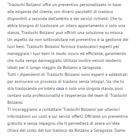
‘Traslochi Bolzano’ offre un preventivo personalizzato in base
alle esigenze del cliente, con diversi pacchetti di trasloco
disponibili a seconda dell’ambito e dei servizi richiesti. Che tu
abbia bisogno di traslocare un intero appartamento o solo una
stanza, ‘Traslochi Bolzano’ può offrirti una soluzione su misura.
Un aspetto da non sottovalutare nel preventivo è la gestione dei
tuoi beni. ‘Traslochi Bolzano’ fornisce traslocatori esperti per
maneggiare i tuoi beni in modo sicuro ed efficiente, garantendo
che nulla venga danneggiato. Utilizza inoltre veicoli moderni,
ideali per il lungo viaggio da Bolzano a Saragozza.
Tutti i dipendenti di ‘Traslochi Bolzano’ sono esperti e addestrati
per assicurare un processo di trasloco senza intoppi. Sia che tu
stia traslocando un’intera
casa
o solo una singola stanza, puoi
contare sulla professionalità e l’esperienza del team di ‘Traslochi
Bolzano’.
Ti incoraggiamo a contattare ‘Traslochi Bolzano’ per ulteriori
informazioni sui costi e sui servizi offerti. Offriamo un preventivo
gratuito e senza impegno, che ti permetterà di avere un’idea
chiara del costo del tuo trasloco da Bolzano a Saragozza. Siamo