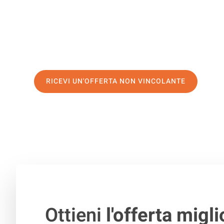
servizio di prima classe
e assicurati i
migliori prezzi in
Richiedo ora la tua offerta personalizzata e fai il prim
trasloco senza stress a Adana
RICEVI UN'OFFERTA NON VINCOLANTE
100% non vincolante – Risposta garantita entro 15 minuti.
Ottieni
l'offerta migli