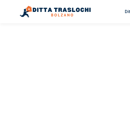
Di
TRASLOCHI BOLZANO
Traslochi
Bolzano
A
Il tuo trasloco Bolzano Adana può essere così facile! Sp