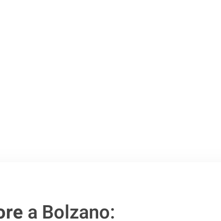
 Bolzano
.
o passo verso un
ore
a Bolzano: