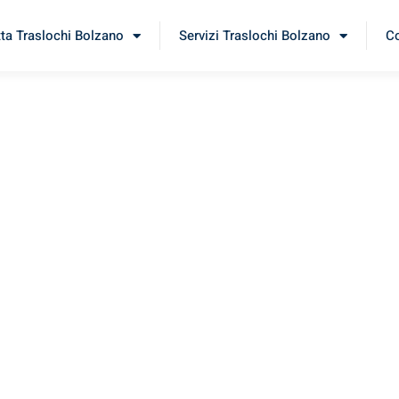
tta Traslochi Bolzano
Servizi Traslochi Bolzano
Co
dana
erimenta il nostro