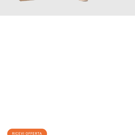
INFORMATI ORA
Scopri con Traslochi Bolzano quanto può essere
facile e senza
stress il tuo trasloco a Bolzano
. Il nostro team di esperti è
pronto ad assicurarti una transizione senza intoppi nella tua
nuova casa.
Ottieni subito
un'offerta non vincolante
e
risparmia € 100:
RICEVI OFFERTA
0299948957