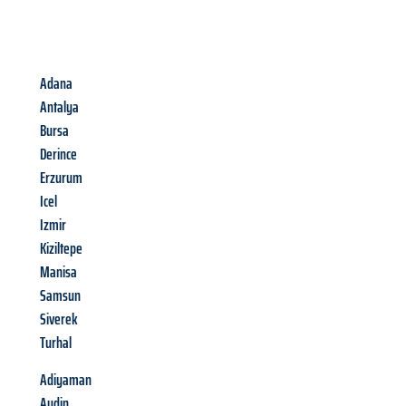
Adana
Antalya
Bursa
Derince
Erzurum
Icel
Izmir
Kiziltepe
Manisa
Samsun
Siverek
Turhal
Adiyaman
Aydin