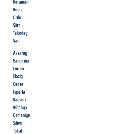
Karaman
Konya
Ordu
Siirt
Tekirdag
Van
Aksaray
Bandirma
Corum
Elazig
Gebze
Isparta
Kayseri
Kütahya
Osmaniye
Silivri
Tokat