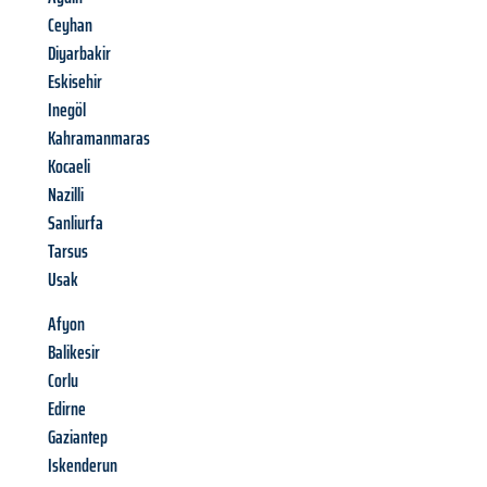
Ceyhan
Diyarbakir
Eskisehir
Inegöl
Kahramanmaras
Kocaeli
Nazilli
Sanliurfa
Tarsus
Usak
Afyon
Balikesir
Corlu
Edirne
Gaziantep
Iskenderun