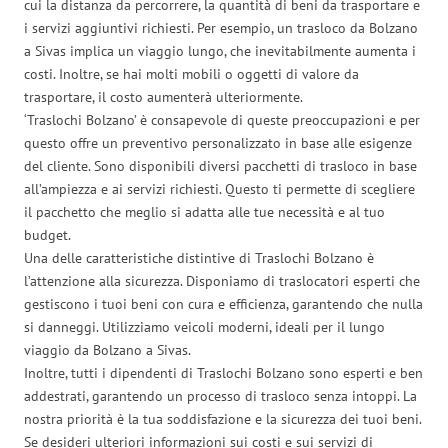
cui la distanza da percorrere, la quantità di beni da trasportare e
i servizi aggiuntivi richiesti. Per esempio, un trasloco da Bolzano
a Sivas implica un viaggio lungo, che inevitabilmente aumenta i
costi. Inoltre, se hai molti mobili o oggetti di valore da
trasportare, il costo aumenterà ulteriormente.
‘Traslochi Bolzano’ è consapevole di queste preoccupazioni e per
questo offre un preventivo personalizzato in base alle esigenze
del cliente. Sono disponibili diversi pacchetti di trasloco in base
all’ampiezza e ai servizi richiesti. Questo ti permette di scegliere
il pacchetto che meglio si adatta alle tue necessità e al tuo
budget.
Una delle caratteristiche distintive di Traslochi Bolzano è
l’attenzione alla sicurezza. Disponiamo di traslocatori esperti che
gestiscono i tuoi beni con cura e efficienza, garantendo che nulla
si danneggi. Utilizziamo veicoli moderni, ideali per il lungo
viaggio da Bolzano a Sivas.
Inoltre, tutti i dipendenti di Traslochi Bolzano sono esperti e ben
addestrati, garantendo un processo di trasloco senza intoppi. La
nostra priorità è la tua soddisfazione e la sicurezza dei tuoi beni.
Se desideri ulteriori informazioni sui costi e sui servizi di