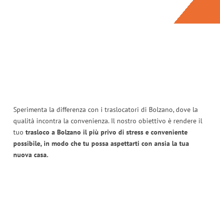
Sperimenta la differenza con i traslocatori di Bolzano, dove la
qualità incontra la convenienza. Il nostro obiettivo è rendere il
tuo
trasloco a Bolzano il più privo di stress e conveniente
possibile, in modo che tu possa aspettarti con ansia la tua
nuova casa.