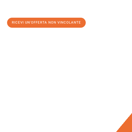
RICEVI UN'OFFERTA NON VINCOLANTE