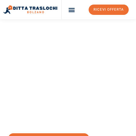
RICEVI OFFERTA
Ditta Traslochi Bolzano
Servizi Traslochi Bolzano
Costi e prezzi
TRASLOCHI BOLZANO
Traslochi Bolzano
Sivas
Il tuo trasloco Bolzano Sivas può essere così facile! Sperimenta
il nostro
servizio di prima classe
e assicurati i
migliori prezzi in
Bolzano
.
Richiedo ora la tua offerta personalizzata e fai il primo passo
verso un trasloco senza stress a Sivas