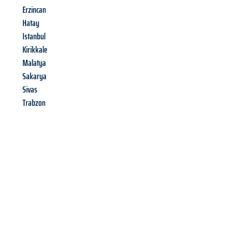
Erzincan
Hatay
Istanbul
Kirikkale
Malatya
Sakarya
Sivas
Trabzon
Richiedi ora la tua
offerta
al
miglior
prezzo !