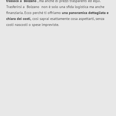
trasloco
a
Bolzano
, ma anche di prezzi trasparenti ed equi.
Trasferirsi a
Bolzano
non è solo una sfida logistica ma anche
finanziaria. Ecco perché ti offriamo
una panoramica dettagliata e
chiara dei costi,
così saprai esattamente cosa aspettarti, senza
costi nascosti o spese impreviste.