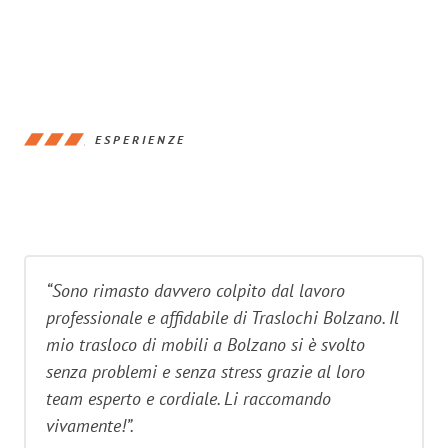
ESPERIENZE
“Sono rimasto davvero colpito dal lavoro
professionale e affidabile di Traslochi Bolzano. Il
mio trasloco di mobili a Bolzano si è svolto
senza problemi e senza stress grazie al loro
team esperto e cordiale. Li raccomando
vivamente!”.