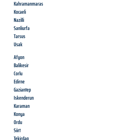
Kahramanmaras
Kocaeli
Nazilli
Sanliurfa
Tarsus
Usak
Afyon
Balikesir
Corlu
Edirne
Gaziantep
Iskenderun
Karaman
Konya
Ordu
Siirt
Tekirdag