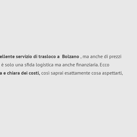
ellente
servizio di trasloco
a
Bolzano
, ma anche di prezzi
 è solo una sfida logistica ma anche finanziaria. Ecco
 e chiara dei costi,
così saprai esattamente cosa aspettarti,