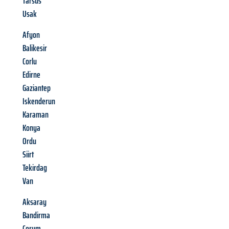
Tarsus
Usak
Afyon
Balikesir
Corlu
Edirne
Gaziantep
Iskenderun
Karaman
Konya
Ordu
Siirt
Tekirdag
Van
Aksaray
Bandirma
Corum