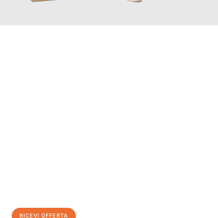
INFORMATI ORA
Scopri con Traslochi Bolzano quanto può essere
facile e senza
stress il tuo trasloco a Bolzano
. Il nostro team di esperti è
pronto ad assicurarti una transizione senza intoppi nella tua
nuova casa.
Ottieni subito
un'offerta non vincolante
e
risparmia € 100:
RICEVI OFFERTA
0299948957