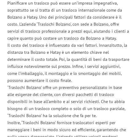
Pianificare un trasloco può essere un’impresa impegnativa,
soprattutto se si tratta di un trasloco internazionale come da
Bolzano a Hatay. Uno dei principali fattori da considerare è il
costo. L’azienda ‘Traslochi Bolzano’, con sede a Bolzano, offre
servizi di trasloco professionale a prezzi equi, aiutando i clienti a
capire quanto può costare un trasloco da Bolzano a Hatay.
Il costo del trasloco è influenzato da vari fattori. Innanzitutto, la
distanza tra Bolzano e Hatay è un elemento chiave nel
determinare il costo totale. Poi, la quantità di beni da trasportare
influisce notevolmente sul prezzo. Infine, i servizi aggiuntivi,
come l’imballaggio, il montaggio e lo smontaggio dei mobili,
possono aumentare il costo finale.
‘Traslochi Bolzano’ offre un preventivo personalizzato in base
alle esigenze del cliente, con diversi pacchetti di trasloco
disponibili in base all’ambito e ai servizi richiesti. Che tu abbia
bisogno di un trasloco completo o solo di un trasloco parziale,
‘Traslochi Bolzano’ ha la soluzione che fa per te.
Inoltre, ‘Traslochi Bolzano’ fornisce traslocatori esperti per
maneggiare i beni in modo sicuro ed efficiente, garantendo che
nulla venga danneggiato. L’azienda utilizza veicoli moderni,