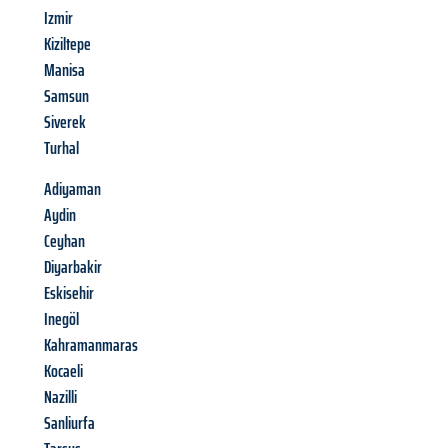
Izmir
Kiziltepe
Manisa
Samsun
Siverek
Turhal
Adiyaman
Aydin
Ceyhan
Diyarbakir
Eskisehir
Inegöl
Kahramanmaras
Kocaeli
Nazilli
Sanliurfa