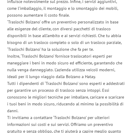
influisce notevolmente sul prezzo. Infine, i servizi aggiuntivi,
come l’imballaggio, il montaggio e lo smontaggio dei mobili,
possono aumentare il costo finale.
‘Traslochi Bolzano’ offre un preventivo personalizzato in base
alle esigenze del cliente, con diversi pacchetti di trasloco
disponibili in base all’ambito e ai servizi richiesti. Che tu abbia
bisogno di un trasloco completo o solo di un trasloco parziale,
‘Traslochi Bolzano’ ha la soluzione che fa per te.
Inoltre, ‘Traslochi Bolzano’ fornisce traslocatori esperti per
maneggiare i beni in modo sicuro ed efficiente, garantendo che
nulla venga danneggiato. L’azienda utilizza veicoli moderni,
ideali per il lungo viaggio dalla Bolzano a Hatay.
Tutti i dipendenti di ‘Traslochi Bolzano’ sono esperti e addestrati
per garantire un processo di trasloco senza intoppi. Essi
conoscono le migliori tecniche per imballare, caricare e scaricare
i tuoi beni in modo sicuro, riducendo al minimo la possibilità di
danni.
Ti invitiamo a contattare ‘Traslochi Bolzano’ per ulteriori
informazioni sui costi e sui servizi. Offriamo un preventivo
gratuito e senza obbligo, che ti aiuterà a capire meglio quanto