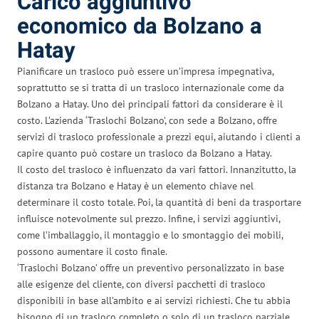
Carico aggiuntivo
economico da Bolzano a
Hatay
Pianificare un trasloco può essere un’impresa impegnativa,
soprattutto se si tratta di un trasloco internazionale come da
Bolzano a Hatay. Uno dei principali fattori da considerare è il
costo. L’azienda ‘Traslochi Bolzano’, con sede a Bolzano, offre
servizi di trasloco professionale a prezzi equi, aiutando i clienti a
capire quanto può costare un trasloco da Bolzano a Hatay.
Il costo del trasloco è influenzato da vari fattori. Innanzitutto, la
distanza tra Bolzano e Hatay è un elemento chiave nel
determinare il costo totale. Poi, la quantità di beni da trasportare
influisce notevolmente sul prezzo. Infine, i servizi aggiuntivi,
come l’imballaggio, il montaggio e lo smontaggio dei mobili,
possono aumentare il costo finale.
‘Traslochi Bolzano’ offre un preventivo personalizzato in base
alle esigenze del cliente, con diversi pacchetti di trasloco
disponibili in base all’ambito e ai servizi richiesti. Che tu abbia
bisogno di un trasloco completo o solo di un trasloco parziale,