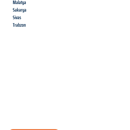
Malatya
Sakarya
Sivas
Trabzon
Richiedi ora la tua
offerta
al
miglior
prezzo !
Inviateci adesso la vostra richiesta non vincolante e
assicuratevi la vostra
offerta di trasloco per le vostre esigenze
a Bolzano
al miglior prezzo! Approfitta dell’occasione per
un
trasloco senza stress
e con il massimo comfort: