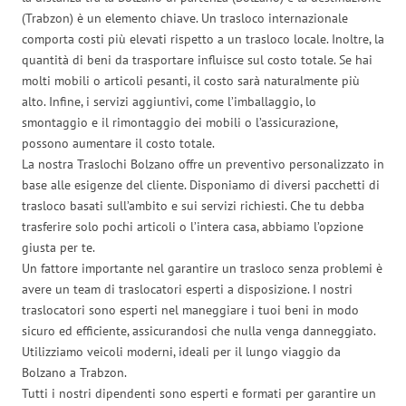
(Trabzon) è un elemento chiave. Un trasloco internazionale
comporta costi più elevati rispetto a un trasloco locale. Inoltre, la
quantità di beni da trasportare influisce sul costo totale. Se hai
molti mobili o articoli pesanti, il costo sarà naturalmente più
alto. Infine, i servizi aggiuntivi, come l’imballaggio, lo
smontaggio e il rimontaggio dei mobili o l’assicurazione,
possono aumentare il costo totale.
La nostra Traslochi Bolzano offre un preventivo personalizzato in
base alle esigenze del cliente. Disponiamo di diversi pacchetti di
trasloco basati sull’ambito e sui servizi richiesti. Che tu debba
trasferire solo pochi articoli o l’intera casa, abbiamo l’opzione
giusta per te.
Un fattore importante nel garantire un trasloco senza problemi è
avere un team di traslocatori esperti a disposizione. I nostri
traslocatori sono esperti nel maneggiare i tuoi beni in modo
sicuro ed efficiente, assicurandosi che nulla venga danneggiato.
Utilizziamo veicoli moderni, ideali per il lungo viaggio da
Bolzano a Trabzon.
Tutti i nostri dipendenti sono esperti e formati per garantire un