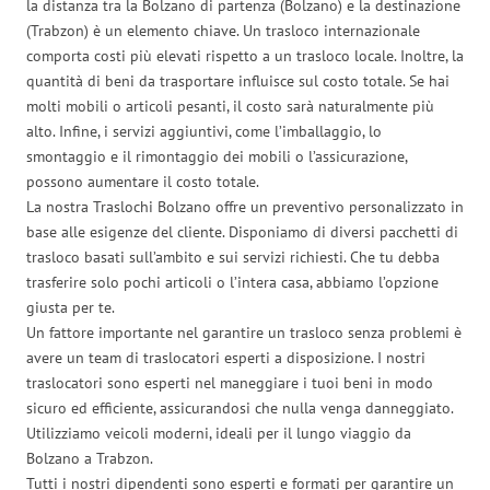
la distanza tra la Bolzano di partenza (Bolzano) e la destinazione
(Trabzon) è un elemento chiave. Un trasloco internazionale
comporta costi più elevati rispetto a un trasloco locale. Inoltre, la
quantità di beni da trasportare influisce sul costo totale. Se hai
molti mobili o articoli pesanti, il costo sarà naturalmente più
alto. Infine, i servizi aggiuntivi, come l’imballaggio, lo
smontaggio e il rimontaggio dei mobili o l’assicurazione,
possono aumentare il costo totale.
La nostra Traslochi Bolzano offre un preventivo personalizzato in
base alle esigenze del cliente. Disponiamo di diversi pacchetti di
trasloco basati sull’ambito e sui servizi richiesti. Che tu debba
trasferire solo pochi articoli o l’intera casa, abbiamo l’opzione
giusta per te.
Un fattore importante nel garantire un trasloco senza problemi è
avere un team di traslocatori esperti a disposizione. I nostri
traslocatori sono esperti nel maneggiare i tuoi beni in modo
sicuro ed efficiente, assicurandosi che nulla venga danneggiato.
Utilizziamo veicoli moderni, ideali per il lungo viaggio da
Bolzano a Trabzon.
Tutti i nostri dipendenti sono esperti e formati per garantire un