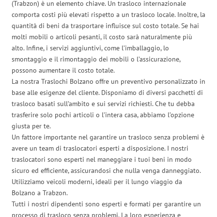
(Trabzon) è un elemento chiave. Un trasloco internazionale
comporta costi più elevati rispetto a un trasloco locale. Inoltre, la
quantità di beni da trasportare influisce sul costo totale. Se hai
molti mobili o articoli pesanti, il costo sarà naturalmente più
alto. Infine, i servizi aggiuntivi, come l’imballaggio, lo
smontaggio e il rimontaggio dei mobili o l’assicurazione,
possono aumentare il costo totale.
La nostra Traslochi Bolzano offre un preventivo personalizzato in
base alle esigenze del cliente. Disponiamo di diversi pacchetti di
trasloco basati sull’ambito e sui servizi richiesti. Che tu debba
trasferire solo pochi articoli o l’intera casa, abbiamo l’opzione
giusta per te.
Un fattore importante nel garantire un trasloco senza problemi è
avere un team di traslocatori esperti a disposizione. I nostri
traslocatori sono esperti nel maneggiare i tuoi beni in modo
sicuro ed efficiente, assicurandosi che nulla venga danneggiato.
Utilizziamo veicoli moderni, ideali per il lungo viaggio da
Bolzano a Trabzon.
Tutti i nostri dipendenti sono esperti e formati per garantire un
processo di trasloco senza problemi. La loro esperienza e