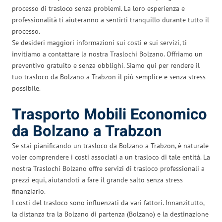
processo di trasloco senza problemi. La loro esperienza e
professionalità ti aiuteranno a sentirti tranquillo durante tutto il
processo.
Se desideri maggiori informazioni sui costi e sui servizi, ti
invitiamo a contattare la nostra Traslochi Bolzano. Offriamo un
preventivo gratuito e senza obblighi. Siamo qui per rendere il
tuo trasloco da Bolzano a Trabzon il più semplice e senza stress
possibile.
Trasporto Mobili Economico
da Bolzano a Trabzon
Se stai pianificando un trasloco da Bolzano a Trabzon, è naturale
voler comprendere i costi associati a un trasloco di tale entità. La
nostra Traslochi Bolzano offre servizi di trasloco professionali a
prezzi equi, aiutandoti a fare il grande salto senza stress
finanziario.
I costi del trasloco sono influenzati da vari fattori. Innanzitutto,
la distanza tra la Bolzano di partenza (Bolzano) e la destinazione