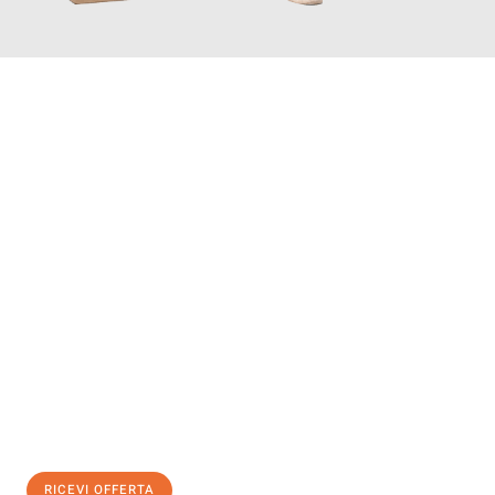
INFORMATI ORA
Scopri con Traslochi Bolzano quanto può essere
facile e senza
stress il tuo trasloco a Bolzano
. Il nostro team di esperti è
pronto ad assicurarti una transizione senza intoppi nella tua
nuova casa.
Ottieni subito
un'offerta non vincolante
e
risparmia € 100:
RICEVI OFFERTA
0299948957