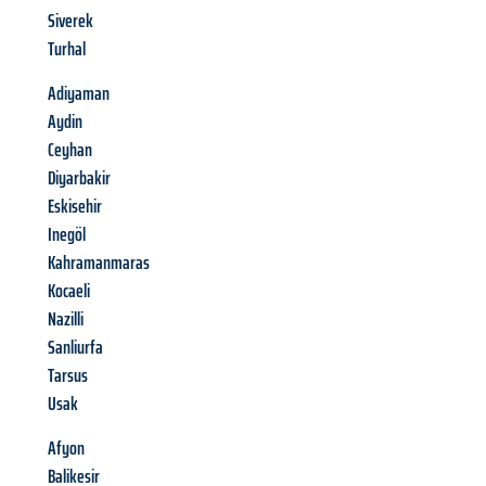
Siverek
Turhal
Adiyaman
Aydin
Ceyhan
Diyarbakir
Eskisehir
Inegöl
Kahramanmaras
Kocaeli
Nazilli
Sanliurfa
Tarsus
Usak
Afyon
Balikesir