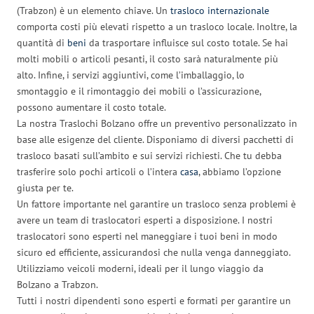
(Trabzon) è un elemento chiave. Un
trasloco internazionale
comporta costi più elevati rispetto a un trasloco locale. Inoltre, la
quantità di
beni
da trasportare influisce sul costo totale. Se hai
molti mobili o articoli pesanti, il costo sarà naturalmente più
alto. Infine, i servizi aggiuntivi, come l’imballaggio, lo
smontaggio e il rimontaggio dei mobili o l’assicurazione,
possono aumentare il costo totale.
La nostra Traslochi Bolzano offre un preventivo personalizzato in
base alle esigenze del cliente. Disponiamo di diversi pacchetti di
trasloco basati sull’ambito e sui servizi richiesti. Che tu debba
trasferire solo pochi articoli o l’intera
casa
, abbiamo l’opzione
giusta per te.
Un fattore importante nel garantire un trasloco senza problemi è
avere un team di traslocatori esperti a disposizione. I nostri
traslocatori sono esperti nel maneggiare i tuoi beni in modo
sicuro ed efficiente, assicurandosi che nulla venga danneggiato.
Utilizziamo veicoli moderni, ideali per il lungo viaggio da
Bolzano a Trabzon.
Tutti i nostri dipendenti sono esperti e formati per garantire un