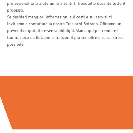
professionalità ti aiuteranno a sentirti tranquillo durante tutto il
processo.
Se desideri maggiori informazioni sui costi e sui servizi, ti
invitiamo a contattare la nostra Traslochi Bolzano. Offriamo un
preventivo gratuito e senza obblighi. Siamo qui per rendere il
tuo trasloco da Bolzano a Trabzon il più semplice e senza stress
possibile.
Traslochi Bolzano in numeri: