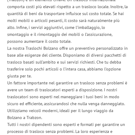
comporta costi più elevati rispetto a un trasloco locale. Inoltre, la
quantità di beni da trasportare influisce sul costo totale. Se hai
molti mobili o articoli pesanti, il costo sarà naturalmente più
alto. Infine, i servizi aggiuntivi, come l’imballaggio, lo
smontaggio e il rimontaggio dei mobili o l’assicurazione,
possono aumentare il costo totale.
La nostra Traslochi Bolzano offre un preventivo personalizzato in
base alle esigenze del cliente. Disponiamo di diversi pacchetti di
trasloco basati sull’ambito e sui servizi richiesti. Che tu debba
trasferire solo pochi articoli o l’intera casa, abbiamo l’opzione
giusta per te.
Un fattore importante nel garantire un trasloco senza problemi è
avere un team di traslocatori esperti a disposizione. I nostri
traslocatori sono esperti nel maneggiare i tuoi beni in modo
sicuro ed efficiente, assicurandosi che nulla venga danneggiato.
Utilizziamo veicoli moderni, ideali per il lungo viaggio da
Bolzano a Trabzon.
Tutti i nostri dipendenti sono esperti e formati per garantire un
processo di trasloco senza problemi. La loro esperienza e