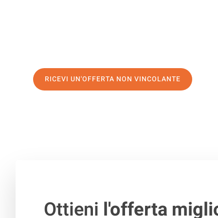
servizio di prima classe
e assicurati i
migliori prezzi in
Richiedo ora la tua offerta personalizzata e fai il prim
trasloco senza stress a Konya
RICEVI UN'OFFERTA NON VINCOLANTE
100% non vincolante – Risposta garantita entro 15 minuti.
Ottieni
l'offerta migli