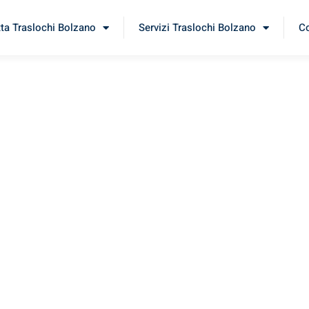
tta Traslochi Bolzano
Servizi Traslochi Bolzano
Co
onya
erimenta il nostro