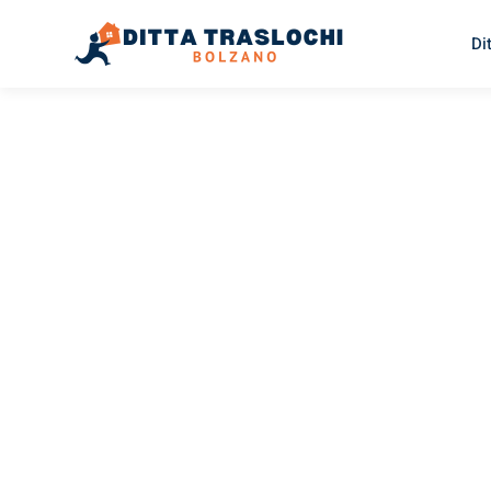
Di
TRASLOCHI BOLZANO
Traslochi
Bolzano
K
Il tuo trasloco Bolzano Konya può essere così facile! Sp