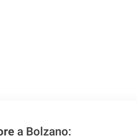
 Bolzano
.
o passo verso un
ore
a Bolzano: