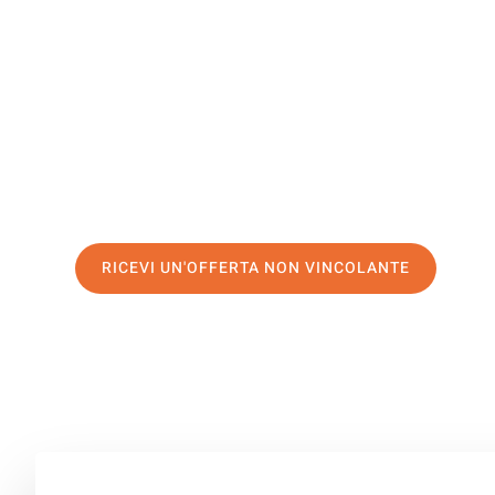
Erzurum
Il tuo trasloco Bolzano Erzurum può essere così facile! 
servizio di prima classe
e assicurati i
migliori prezzi in
Richiedo ora la tua offerta personalizzata e fai il prim
trasloco senza stress a Erzurum
RICEVI UN'OFFERTA NON VINCOLANTE
100% non vincolante – Risposta garantita entro 15 minuti.