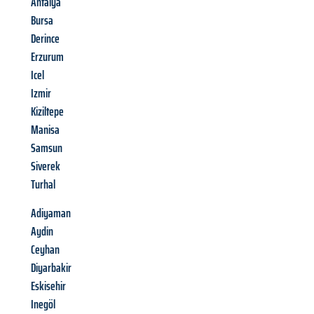
Antalya
Bursa
Derince
Erzurum
Icel
Izmir
Kiziltepe
Manisa
Samsun
Siverek
Turhal
Adiyaman
Aydin
Ceyhan
Diyarbakir
Eskisehir
Inegöl