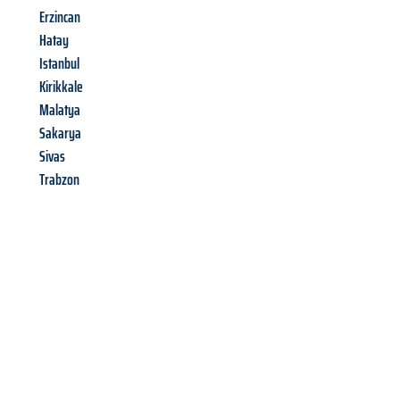
Erzincan
Hatay
Istanbul
Kirikkale
Malatya
Sakarya
Sivas
Trabzon
Richiedi ora la tua
offerta
al
miglior
prezzo !