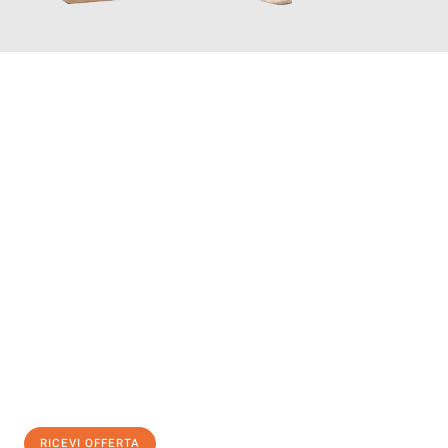
INFORMATI ORA
Scopri con Traslochi Bolzano quanto può essere
facile e senza
stress il tuo trasloco a Bolzano
. Il nostro team di esperti è
pronto ad assicurarti una transizione senza intoppi nella tua
nuova casa.
Ottieni subito
un'offerta non vincolante
e
risparmia € 100:
RICEVI OFFERTA
0299948957