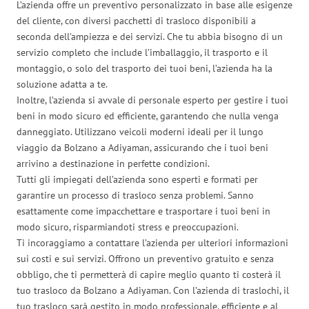
L’azienda offre un preventivo personalizzato in base alle esigenze
del cliente, con diversi pacchetti di trasloco disponibili a
seconda dell’ampiezza e dei servizi. Che tu abbia bisogno di un
servizio completo che include l’imballaggio, il trasporto e il
montaggio, o solo del trasporto dei tuoi beni, l’azienda ha la
soluzione adatta a te.
Inoltre, l’azienda si avvale di personale esperto per gestire i tuoi
beni in modo sicuro ed efficiente, garantendo che nulla venga
danneggiato. Utilizzano veicoli moderni ideali per il lungo
viaggio da Bolzano a Adiyaman, assicurando che i tuoi beni
arrivino a destinazione in perfette condizioni.
Tutti gli impiegati dell’azienda sono esperti e formati per
garantire un processo di trasloco senza problemi. Sanno
esattamente come impacchettare e trasportare i tuoi beni in
modo sicuro, risparmiandoti stress e preoccupazioni.
Ti incoraggiamo a contattare l’azienda per ulteriori informazioni
sui costi e sui servizi. Offrono un preventivo gratuito e senza
obbligo, che ti permetterà di capire meglio quanto ti costerà il
tuo trasloco da Bolzano a Adiyaman. Con l’azienda di traslochi, il
tuo trasloco sarà gestito in modo professionale, efficiente e al