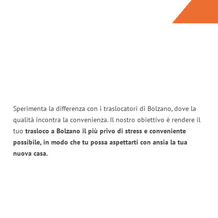
Sperimenta la differenza con i traslocatori di Bolzano, dove la
qualità incontra la convenienza. Il nostro obiettivo è rendere il
tuo
trasloco a Bolzano il più privo di stress e conveniente
possibile, in modo che tu possa aspettarti con ansia la tua
nuova casa.