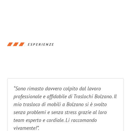
ESPERIENZE
“Sono rimasto davvero colpito dal lavoro
professionale e affidabile di Traslochi Bolzano. Il
mio trasloco di mobili a Bolzano si è svolto
senza problemi e senza stress grazie al loro
team esperto e cordiale. Li raccomando
vivamente!”.