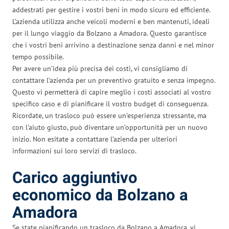
addestrati per gestire i vostri beni in modo sicuro ed efficiente.
L’azienda utilizza anche veicoli moderni e ben mantenuti, ideali
per il lungo viaggio da Bolzano a Amadora. Questo garantisce
che i vostri beni arrivino a destinazione senza danni e nel minor
tempo possibile.
Per avere un’idea più precisa dei costi, vi consigliamo di
contattare l’azienda per un preventivo gratuito e senza impegno.
Questo vi permetterà di capire meglio i costi associati al vostro
specifico caso e di pianificare il vostro budget di conseguenza.
Ricordate, un trasloco può essere un’esperienza stressante, ma
con l’aiuto giusto, può diventare un’opportunità per un nuovo
inizio. Non esitate a contattare l’azienda per ulteriori
informazioni sui loro servizi di trasloco.
Carico aggiuntivo
economico da Bolzano a
Amadora
Se state pianificando un trasloco da Bolzano a Amadora, vi