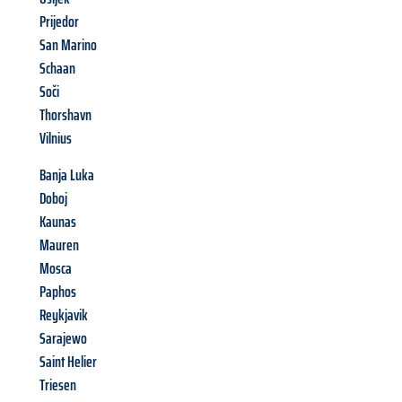
Prijedor
San Marino
Schaan
Soči
Thorshavn
Vilnius
Banja Luka
Doboj
Kaunas
Mauren
Mosca
Paphos
Reykjavik
Sarajewo
Saint Helier
Triesen