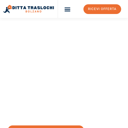
RICEVI OFFERTA
Ditta Traslochi Bolzano
Servizi Traslochi Bolzano
Costi e prezzi
TRASLOCHI BOLZANO
Traslochi Bolzano
Amadora
Il tuo trasloco Bolzano Amadora può essere così facile!
Sperimenta il nostro
servizio di prima classe
e assicurati i
migliori prezzi in Bolzano
.
Richiedo ora la tua offerta personalizzata e fai il primo passo
verso un trasloco senza stress a Amadora