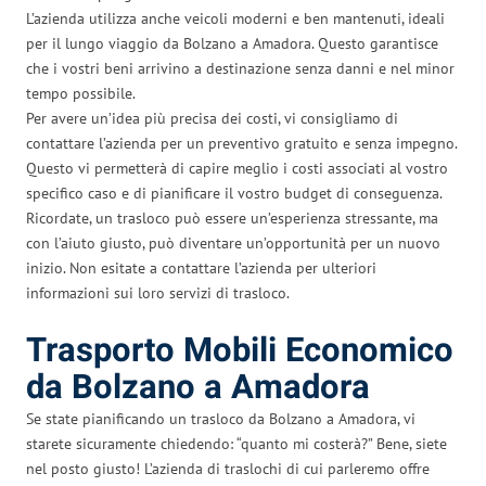
L’azienda utilizza anche veicoli moderni e ben mantenuti, ideali
per il lungo viaggio da Bolzano a Amadora. Questo garantisce
che i vostri beni arrivino a destinazione senza danni e nel minor
tempo possibile.
Per avere un’idea più precisa dei costi, vi consigliamo di
contattare l’azienda per un preventivo gratuito e senza impegno.
Questo vi permetterà di capire meglio i costi associati al vostro
specifico caso e di pianificare il vostro budget di conseguenza.
Ricordate, un trasloco può essere un’esperienza stressante, ma
con l’aiuto giusto, può diventare un’opportunità per un nuovo
inizio. Non esitate a contattare l’azienda per ulteriori
informazioni sui loro servizi di trasloco.
Trasporto Mobili Economico
da Bolzano a Amadora
Se state pianificando un trasloco da Bolzano a Amadora, vi
starete sicuramente chiedendo: “quanto mi costerà?” Bene, siete
nel posto giusto! L’azienda di traslochi di cui parleremo offre