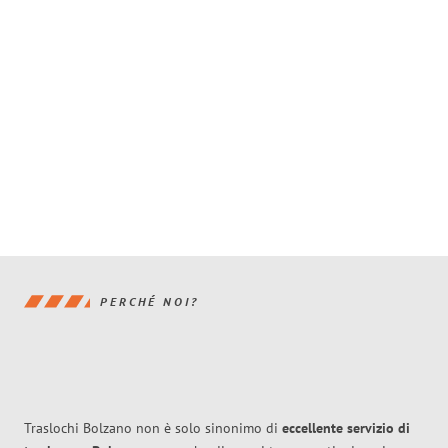
PERCHÉ NOI?
Traslochi Bolzano non è solo sinonimo di
eccellente
servizio di