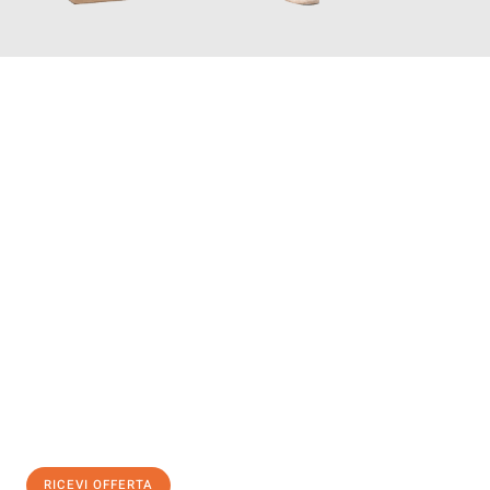
INFORMATI ORA
Scopri con Traslochi Bolzano quanto può essere
facile e senza
stress il tuo trasloco a Bolzano
. Il nostro team di esperti è
pronto ad assicurarti una transizione senza intoppi nella tua
nuova casa.
Ottieni subito
un'offerta non vincolante
e
risparmia € 100:
RICEVI OFFERTA
0299948957