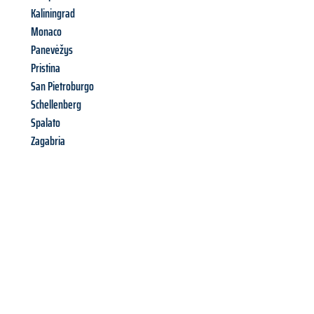
Kaliningrad
Monaco
Panevėžys
Pristina
San Pietroburgo
Schellenberg
Spalato
Zagabria
Richiedi ora la tua
offerta
al
miglior
prezzo !