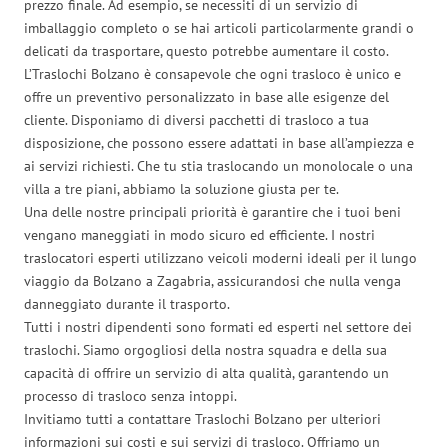
prezzo finale. Ad esempio, se necessiti di un servizio di
imballaggio completo o se hai articoli particolarmente grandi o
delicati da trasportare, questo potrebbe aumentare il costo.
L’Traslochi Bolzano è consapevole che ogni trasloco è unico e
offre un preventivo personalizzato in base alle esigenze del
cliente. Disponiamo di diversi pacchetti di trasloco a tua
disposizione, che possono essere adattati in base all’ampiezza e
ai servizi richiesti. Che tu stia traslocando un monolocale o una
villa a tre piani, abbiamo la soluzione giusta per te.
Una delle nostre principali priorità è garantire che i tuoi beni
vengano maneggiati in modo sicuro ed efficiente. I nostri
traslocatori esperti utilizzano veicoli moderni ideali per il lungo
viaggio da Bolzano a Zagabria, assicurandosi che nulla venga
danneggiato durante il trasporto.
Tutti i nostri dipendenti sono formati ed esperti nel settore dei
traslochi. Siamo orgogliosi della nostra squadra e della sua
capacità di offrire un servizio di alta qualità, garantendo un
processo di trasloco senza intoppi.
Invitiamo tutti a contattare Traslochi Bolzano per ulteriori
informazioni sui costi e sui servizi di trasloco. Offriamo un