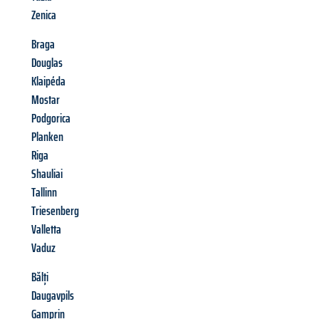
Zenica
Braga
Douglas
Klaipéda
Mostar
Podgorica
Planken
Riga
Shauliai
Tallinn
Triesenberg
Valletta
Vaduz
Bălți
Daugavpils
Gamprin