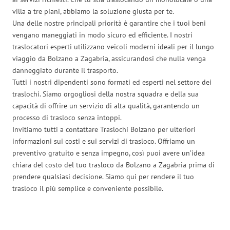
villa a tre piani, abbiamo la soluzione giusta per te.
Una delle nostre principali priorità è garantire che i tuoi beni
vengano maneggiati in modo sicuro ed efficiente. I nostri
traslocatori esperti utilizzano veicoli moderni ideali per il lungo
viaggio da Bolzano a Zagabria, assicurandosi che nulla venga
danneggiato durante il trasporto.
Tutti i nostri dipendenti sono formati ed esperti nel settore dei
traslochi. Siamo orgogliosi della nostra squadra e della sua
capacità di offrire un servizio di alta qualità, garantendo un
processo di trasloco senza intoppi.
Invitiamo tutti a contattare Traslochi Bolzano per ulteriori
informazioni sui costi e sui servizi di trasloco. Offriamo un
preventivo gratuito e senza impegno, così puoi avere un’idea
chiara del costo del tuo trasloco da Bolzano a Zagabria prima di
prendere qualsiasi decisione. Siamo qui per rendere il tuo
trasloco il più semplice e conveniente possibile.
Traslochi Bolzano in numeri: