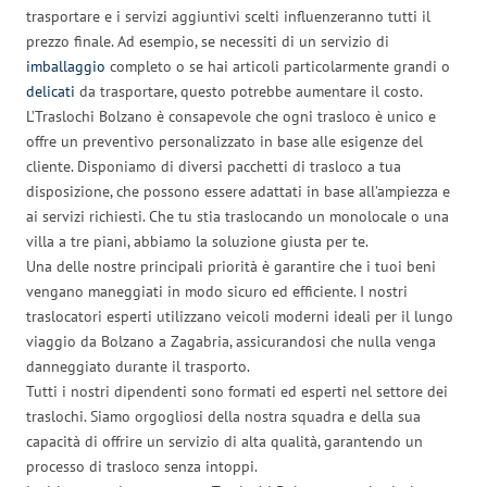
trasportare e i servizi aggiuntivi scelti influenzeranno tutti il
prezzo finale. Ad esempio, se necessiti di un servizio di
imballaggio
completo o se hai articoli particolarmente grandi o
delicati
da trasportare, questo potrebbe aumentare il costo.
L’Traslochi Bolzano è consapevole che ogni trasloco è unico e
offre un preventivo personalizzato in base alle esigenze del
cliente. Disponiamo di diversi pacchetti di trasloco a tua
disposizione, che possono essere adattati in base all’ampiezza e
ai servizi richiesti. Che tu stia traslocando un monolocale o una
villa a tre piani, abbiamo la soluzione giusta per te.
Una delle nostre principali priorità è garantire che i tuoi beni
vengano maneggiati in modo sicuro ed efficiente. I nostri
traslocatori esperti utilizzano veicoli moderni ideali per il lungo
viaggio da Bolzano a Zagabria, assicurandosi che nulla venga
danneggiato durante il trasporto.
Tutti i nostri dipendenti sono formati ed esperti nel settore dei
traslochi. Siamo orgogliosi della nostra squadra e della sua
capacità di offrire un servizio di alta qualità, garantendo un
processo di trasloco senza intoppi.