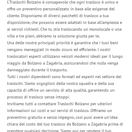
L’Traslochi Bolzano è consapevole che ogni trasloco è unico e
offre un preventivo personalizzato in base alle esigenze del
cliente. Disponiamo di diversi pacchetti di trasloco a tua
disposizione, che possono essere adattati in base all’ampiezza e
ai servizi richiesti. Che tu stia traslocando un monolocale o una
villa a tre piani, abbiamo la soluzione giusta per te.
Una delle nostre principali priorità è garantire che i tuoi beni
vengano maneggiati in modo sicuro ed efficiente. I nostri
traslocatori esperti utilizzano veicoli moderni ideali per il lungo
viaggio da Bolzano a Zagabria, assicurandosi che nulla venga
danneggiato durante il trasporto.
Tutti i nostri dipendenti sono formati ed esperti nel settore dei
traslochi. Siamo orgogliosi della nostra squadra e della sua
capacità di offrire un servizio di alta qualità, garantendo un
processo di trasloco senza intoppi.
Invitiamo tutti a contattare Traslochi Bolzano per ulteriori
informazioni sui costi e sui servizi di trasloco. Offriamo un
preventivo gratuito e senza impegno, così puoi avere un’idea
chiara del costo del tuo trasloco da Bolzano a Zagabria prima di
prendere qualsiasi decisione. Siamo qui per rendere il tuo