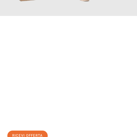
INFORMATI ORA
Scopri con Traslochi Bolzano quanto può essere
facile e senza
stress il tuo trasloco a Bolzano
. Il nostro team di esperti è
pronto ad assicurarti una transizione senza intoppi nella tua
nuova casa.
Ottieni subito
un'offerta non vincolante
e
risparmia € 100:
RICEVI OFFERTA
0299948957